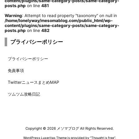
content/plugins/same-category-posts/same-category-
posts.php
on line
481
Warning
: Attempt to read property "taxonomy" on null in
/home/lonelyway/mesomablog.com/public_html/wp-
content/plugins/same-category-posts/same-category-
posts.php
on line
482
プライバシーポリシー
プライバシーポリシー
免責事項
TwitterニュースまとめMAP
ツムツム攻略日記
Copyright ©
2026
メソマブログ
All Rights Reserved.
WordPress Luxeritas Theme is provided by "
Thought is free
".