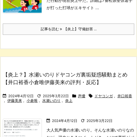
た行動が現在炎上中だ。
詳細は7番松原聖弥選手
が打った打球がエキサイト ...
記事を読む
【炎上】守備妨害 ...
【炎上？】水瀬いのりドヤコンガ裏垢疑惑騒動まとめ
【井口裕香小倉唯伊藤美来の評判・反応】




2024年4月12日
2025年3月22日
声優
ドヤコンガ
,
井口裕香
,
伊藤美来
,
小倉唯
,
水瀬いのり
,
炎上


2024年4月12日
2025年3月22日
大人気声優の水瀬いのり。
そんな水瀬いのりなの