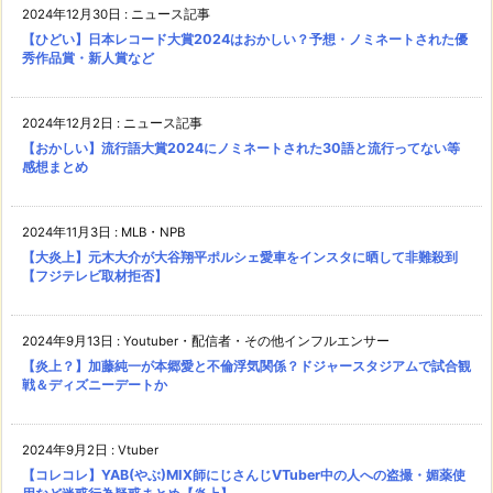
2024年12月30日
:
ニュース記事
【ひどい】日本レコード大賞2024はおかしい？予想・ノミネートされた優
秀作品賞・新人賞など
2024年12月2日
:
ニュース記事
【おかしい】流行語大賞2024にノミネートされた30語と流行ってない等
感想まとめ
2024年11月3日
:
MLB・NPB
【大炎上】元木大介が大谷翔平ポルシェ愛車をインスタに晒して非難殺到
【フジテレビ取材拒否】
2024年9月13日
:
Youtuber・配信者・その他インフルエンサー
【炎上？】加藤純一が本郷愛と不倫浮気関係？ドジャースタジアムで試合観
戦＆ディズニーデートか
2024年9月2日
:
Vtuber
【コレコレ】YAB(やぶ)MIX師にじさんじVTuber中の人への盗撮・媚薬使