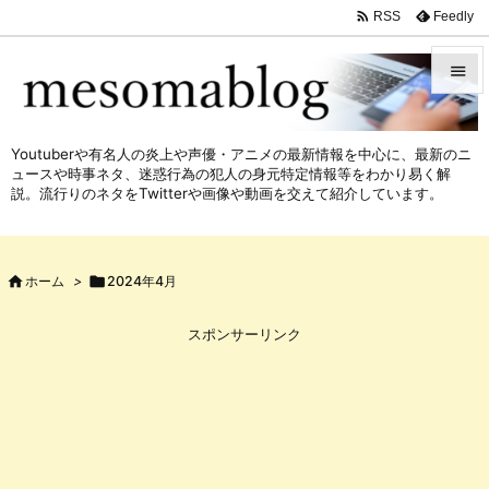

Feedly
RSS


メニュ
Youtuberや有名人の炎上や声優・アニメの最新情報を中心に、最新のニ

ュースや時事ネタ、迷惑行為の犯人の身元特定情報等をわかり易く解
サイド
説。流行りのネタをTwitterや画像や動画を交えて紹介しています。

前へ


ホーム
>

2024年4月
次へ

スポンサーリンク
検索