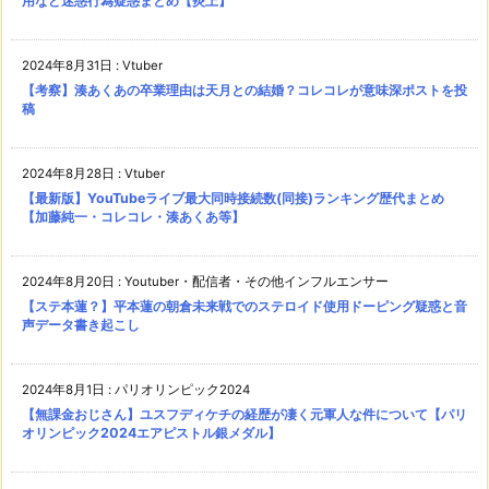
用など迷惑行為疑惑まとめ【炎上】
2024年8月31日
:
Vtuber
【考察】湊あくあの卒業理由は天月との結婚？コレコレが意味深ポストを投
稿
2024年8月28日
:
Vtuber
【最新版】YouTubeライブ最大同時接続数(同接)ランキング歴代まとめ
【加藤純一・コレコレ・湊あくあ等】
2024年8月20日
:
Youtuber・配信者・その他インフルエンサー
【ステ本蓮？】平本蓮の朝倉未来戦でのステロイド使用ドーピング疑惑と音
声データ書き起こし
2024年8月1日
:
パリオリンピック2024
【無課金おじさん】ユスフディケチの経歴が凄く元軍人な件について【パリ
オリンピック2024エアピストル銀メダル】