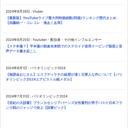
2024年8月28日
:
Vtuber
【最新版】YouTubeライブ最大同時接続数(同接)ランキング歴代まとめ
【加藤純一・コレコレ・湊あくあ等】
2024年8月20日
:
Youtuber・配信者・その他インフルエンサー
【ステ本蓮？】平本蓮の朝倉未来戦でのステロイド使用ドーピング疑惑と音
声データ書き起こし
2024年8月1日
:
パリオリンピック2024
【無課金おじさん】ユスフディケチの経歴が凄く元軍人な件について【パリ
オリンピック2024エアピストル銀メダル】
2024年7月31日
:
パリオリンピック2024
【世紀の大誤審】ブランカセシリアバーンズ女性審判が男子バスケ日本フラ
ンス戦のジャッジで炎上【誤審ピック】