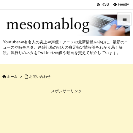

Feedly
RSS


メニュ
Youtuberや有名人の炎上や声優・アニメの最新情報を中心に、最新のニ

ュースや時事ネタ、迷惑行為の犯人の身元特定情報等をわかり易く解
サイド
説。流行りのネタをTwitterや画像や動画を交えて紹介しています。

前へ


ホーム
>

お問い合わせ
次へ

スポンサーリンク
検索