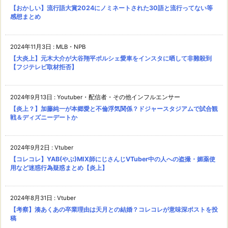
【おかしい】流行語大賞2024にノミネートされた30語と流行ってない等
感想まとめ
2024年11月3日
:
MLB・NPB
【大炎上】元木大介が大谷翔平ポルシェ愛車をインスタに晒して非難殺到
【フジテレビ取材拒否】
2024年9月13日
:
Youtuber・配信者・その他インフルエンサー
【炎上？】加藤純一が本郷愛と不倫浮気関係？ドジャースタジアムで試合観
戦＆ディズニーデートか
2024年9月2日
:
Vtuber
【コレコレ】YAB(やぶ)MIX師にじさんじVTuber中の人への盗撮・媚薬使
用など迷惑行為疑惑まとめ【炎上】
2024年8月31日
:
Vtuber
【考察】湊あくあの卒業理由は天月との結婚？コレコレが意味深ポストを投
稿