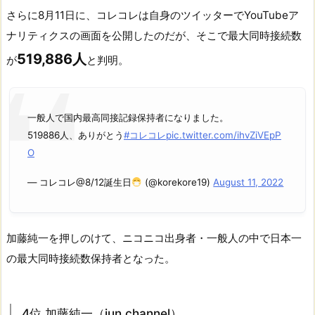
さらに8月11日に、コレコレは自身のツイッターでYouTubeア
ナリティクスの画面を公開したのだが、そこで最大同時接続数
519,886人
が
と判明。
一般人で国内最高同接記録保持者になりました。
519886人、ありがとう
#コレコレ
pic.twitter.com/ihvZiVEpP
O
— コレコレ@8/12誕生日
(@korekore19)
August 11, 2022
加藤純一を押しのけて、ニコニコ出身者・一般人の中で日本一
の最大同時接続数保持者となった。
4位 加藤純一（jun channel）