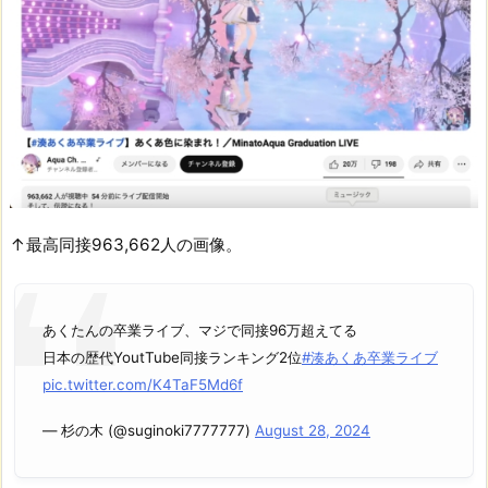
↑最高同接963,662人の画像。
あくたんの卒業ライブ、マジで同接96万超えてる
日本の歴代YoutTube同接ランキング2位
#湊あくあ卒業ライブ
pic.twitter.com/K4TaF5Md6f
— 杉の木 (@suginoki7777777)
August 28, 2024