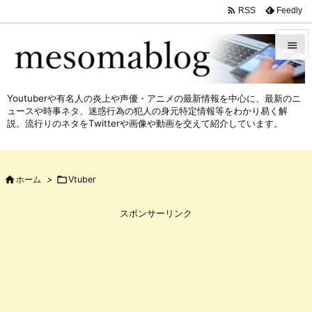

Feedly
RSS


メニュ
Youtuberや有名人の炎上や声優・アニメの最新情報を中心に、最新のニ

ュースや時事ネタ、迷惑行為の犯人の身元特定情報等をわかり易く解
サイド
説。流行りのネタをTwitterや画像や動画を交えて紹介しています。

前へ


ホーム
>

Vtuber
次へ

スポンサーリンク
検索