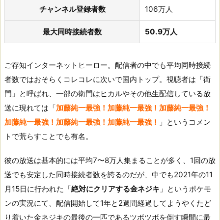
チャンネル登録者数
106万人
最大同時接続者数
50.9万人
ご存知インターネットヒーロー。配信者の中でも平均同時接続
者数ではおそらくコレコレに次いで国内トップ。視聴者は「衛
門」と呼ばれ、一部の衛門はヒカルやその他生配信している放
送に現れては「
加藤純一最強！加藤純一最強！加藤純一最強！
加藤純一最強！加藤純一最強！加藤純一最強！
」というコメン
トで荒らすことでも有名。
彼の放送は基本的には平均7〜8万人集まることが多く、1回の放
送でも安定した同時接続者数を誇るのだが、中でも2021
年の11
月15日に行われた「
絶対にクリアする金ネジキ
」というポケモ
ンの実況にて、配信開始して1年と2週間経過してようやくたど
り着いた金ネジキの最後の一匹であるツボツボを倒す瞬間に最