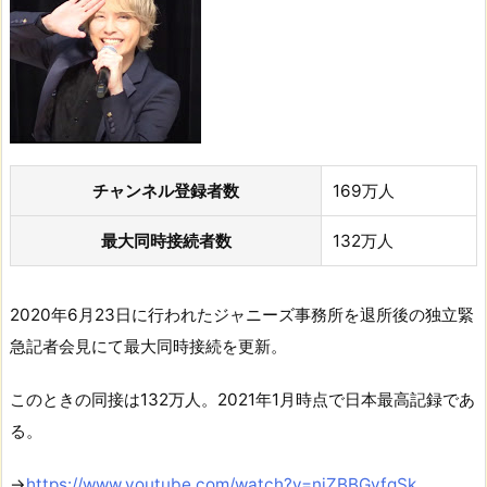
チャンネル登録者数
169万人
最大同時接続者数
132万人
2020年6月23日に行われたジャニーズ事務所を退所後の独立緊
急記者会見にて最大同時接続を更新。
このときの同接は132万人。2021年1月時点で日本最高記録であ
る。
→
https://www.youtube.com/watch?v=njZBBGvfgSk