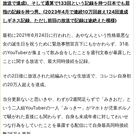
放送で達成)、そして通算で133回という記録を持つ日本でも屈
指の記録を持つ男。(2023年4月で連続10万回超え124回達成
しギネス記録、ただし前回の放送で記録は途絶えた模様)
最初に2021年6月24日に行われた、あやなんという性格最悪な
女の誕生日を祝うために緊急事態宣言下にもかかわらず、31名
のYouTuberが集まって飲み会をしたことを週刊文春が暴露した
ことに関する放送で、最大同時接続を記録。
その2日後に放送された続編みたいな生放送で、コレコレ自身初
の20万人超えを達成。
当分更新ないと思いきや、わずが2週間足らずで「みきおだ」と
いう二人組YouTuberの一人「
みっき
ー
」がマホトが児童ポルノ
で騒がれた直後にも関わらず、自身も未成年者に対してわいせ
つな行為をしていたことを暴露する配信にて自身最高同時接続
数26万を更新。