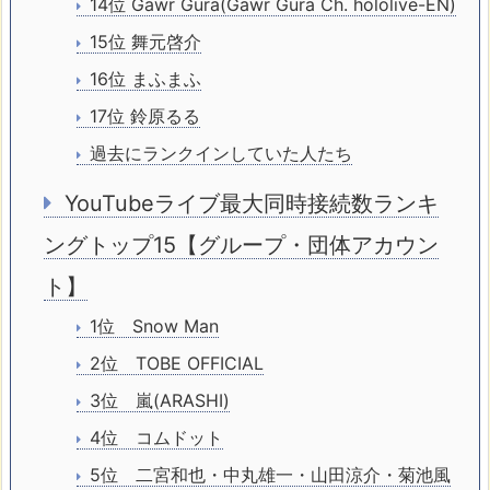
14位
Gawr Gura(
Gawr Gura Ch. hololive-EN
)
15位 舞元啓介
16位 まふまふ
17位 鈴原るる
過去にランクインしていた人たち
YouTubeライブ最大同時接続数ランキ
ングトップ15【グループ・団体アカウン
ト】
1位 Snow Man
2位 TOBE OFFICIAL
3位 嵐(ARASHI)
4位 コムドット
5位 二宮和也・中丸雄一・山田涼介・菊池風