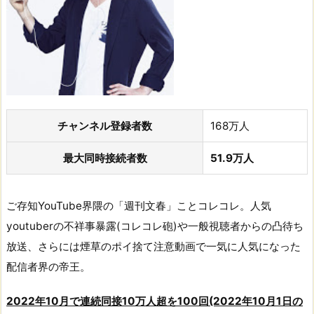
チャンネル登録者数
168万人
最大同時接続者数
51.9万人
ご存知YouTube界隈の「週刊文春」ことコレコレ。人気
youtuberの不祥事暴露(コレコレ砲)や一般視聴者からの凸待ち
放送、さらには煙草のポイ捨て注意動画で一気に人気になった
配信者界の帝王。
2022年10月で
連続
同接10万人超を100回(2022年10月1日の