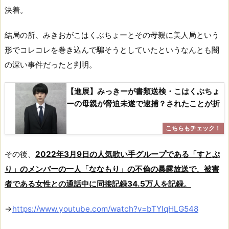
決着。
結局の所、みきおがこはくぶちょーとその母親に美人局という
形でコレコレを巻き込んで騙そうとしていたというなんとも闇
の深い事件だったと判明。
【進展】みっきーが書類送検・こはくぶちょ
ーの母親が脅迫未遂で逮捕？されたことが折
その後、
2022年3月9日の人気歌い手グループである「すとぷ
り」のメンバーの一人「ななもり」の不倫の暴露放送で、被害
者である女性との通話中に同接記録34.5万人を記録。
→
https://www.youtube.com/watch?v=bTYIqHLG548