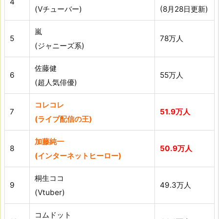
4
(Vチューバー)
(8月28日更新)
嵐
5
78万人
(ジャニーズ系)
佐藤健
6
55万人
(超人気俳優)
コレコレ
7
51.9万人
(ライブ配信の王)
加藤純一
8
50.9万人
(インターネットヒーロー)
桐生ココ
9
49.3万人
(Vtuber)
コムドット