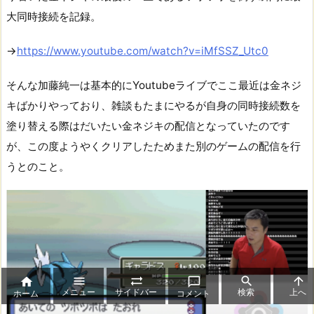
大同時接続を記録。
→
https://www.youtube.com/watch?v=iMfSSZ_Utc0
そんな加藤純一は基本的にYoutubeライブでここ最近は金ネジ
キばかりやっており、雑談もたまにやるが自身の同時接続数を
塗り替える際はだいたい金ネジキの配信となっていたのです
が、この度ようやくクリアしたためまた別のゲームの配信を行
うとのこと。






メニュー
サイドバー
検索
上へ
ホーム
コメント