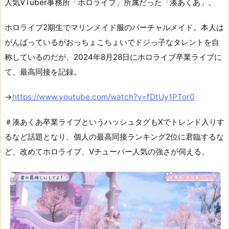
人気VTuber事務所「ホロライブ」所属だった「湊あくあ」。
ホロライブ2期生でマリンメイド服のバーチャルメイド。本人は
がんばっているがおっちょこちょいでドジっ子なタレントを自
称しているのだが、2024年8月28日にホロライブ卒業ライブに
て、最高同接を記録。
→
https://www.youtube.com/watch?v=fDtUy1PTor0
＃湊あくあ卒業ライブというハッシュタグもXでトレンド入りす
るなど話題となり、個人の最高同接ランキング2位に君臨するな
ど、改めてホロライブ、Vチューバー人気の強さが伺える。