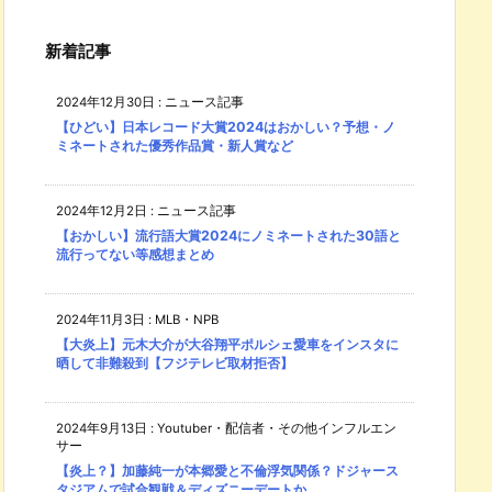
新着記事
2024年12月30日
:
ニュース記事
【ひどい】日本レコード大賞2024はおかしい？予想・ノ
ミネートされた優秀作品賞・新人賞など
2024年12月2日
:
ニュース記事
【おかしい】流行語大賞2024にノミネートされた30語と
流行ってない等感想まとめ
2024年11月3日
:
MLB・NPB
【大炎上】元木大介が大谷翔平ポルシェ愛車をインスタに
晒して非難殺到【フジテレビ取材拒否】
2024年9月13日
:
Youtuber・配信者・その他インフルエン
サー
【炎上？】加藤純一が本郷愛と不倫浮気関係？ドジャース
タジアムで試合観戦＆ディズニーデートか