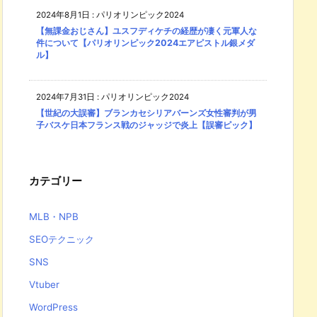
2024年8月1日
:
パリオリンピック2024
【無課金おじさん】ユスフディケチの経歴が凄く元軍人な
件について【パリオリンピック2024エアピストル銀メダ
ル】
2024年7月31日
:
パリオリンピック2024
【世紀の大誤審】ブランカセシリアバーンズ女性審判が男
子バスケ日本フランス戦のジャッジで炎上【誤審ピック】
カテゴリー
MLB・NPB
SEOテクニック
SNS
Vtuber
WordPress