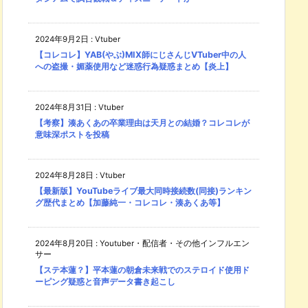
2024年9月2日
:
Vtuber
【コレコレ】YAB(やぶ)MIX師にじさんじVTuber中の人
への盗撮・媚薬使用など迷惑行為疑惑まとめ【炎上】
2024年8月31日
:
Vtuber
【考察】湊あくあの卒業理由は天月との結婚？コレコレが
意味深ポストを投稿
2024年8月28日
:
Vtuber
【最新版】YouTubeライブ最大同時接続数(同接)ランキン
グ歴代まとめ【加藤純一・コレコレ・湊あくあ等】
2024年8月20日
:
Youtuber・配信者・その他インフルエン
サー
【ステ本蓮？】平本蓮の朝倉未来戦でのステロイド使用ド
ーピング疑惑と音声データ書き起こし