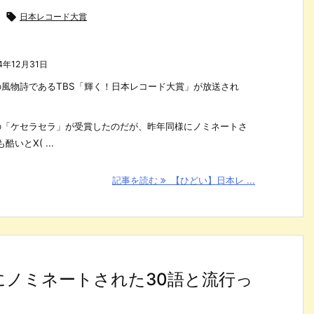

日本レコード大賞
4年12月31日
の風物詩であるTBS「輝く！日本レコード大賞」が放送され
PPLEの「ケセラセラ」が受賞したのだが、昨年同様にノミネートさ
いとX( ...
記事を読む
【ひどい】日本レ ...
にノミネートされた30語と流行っ