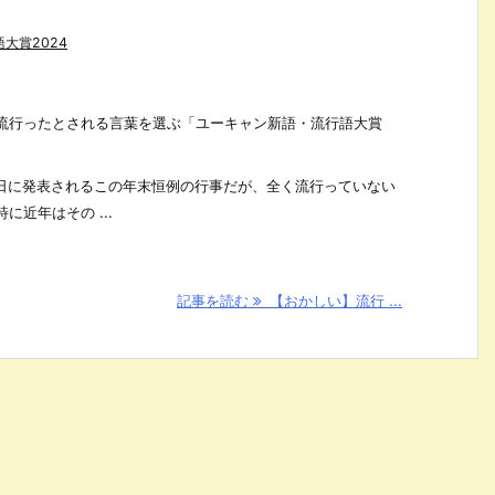
大賞2024
流行ったとされる言葉を選ぶ「ユーキャン新語・流行語大賞
月1日に発表されるこの年末恒例の行事だが、全く流行っていない
近年はその ...
記事を読む
【おかしい】流行 ...