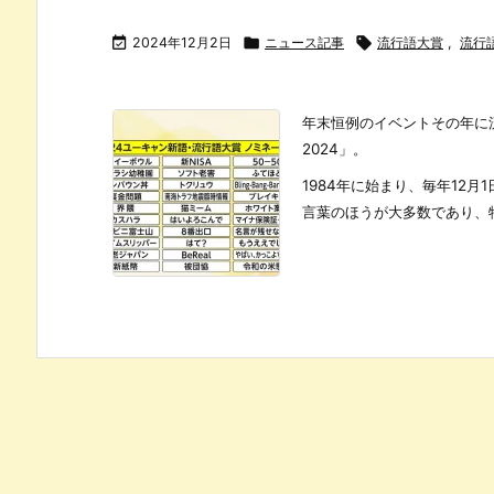

2024年12月2日

ニュース記事

流行語大賞
,
流行語
年末恒例のイベントその年に
2024」。
1984年に始まり、毎年12
言葉のほうが大多数であり、特に