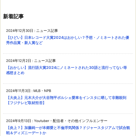
新着記事
2024年12月30日
:
ニュース記事
【ひどい】日本レコード大賞2024はおかしい？予想・ノミネートされた優
秀作品賞・新人賞など
2024年12月2日
:
ニュース記事
【おかしい】流行語大賞2024にノミネートされた30語と流行ってない等
感想まとめ
2024年11月3日
:
MLB・NPB
【大炎上】元木大介が大谷翔平ポルシェ愛車をインスタに晒して非難殺到
【フジテレビ取材拒否】
2024年9月13日
:
Youtuber・配信者・その他インフルエンサー
【炎上？】加藤純一が本郷愛と不倫浮気関係？ドジャースタジアムで試合観
戦＆ディズニーデートか