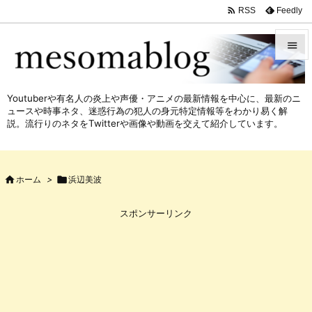

Feedly
RSS


メニュ
Youtuberや有名人の炎上や声優・アニメの最新情報を中心に、最新のニ

ュースや時事ネタ、迷惑行為の犯人の身元特定情報等をわかり易く解
サイド
説。流行りのネタをTwitterや画像や動画を交えて紹介しています。

前へ


ホーム
>

浜辺美波
次へ

スポンサーリンク
検索