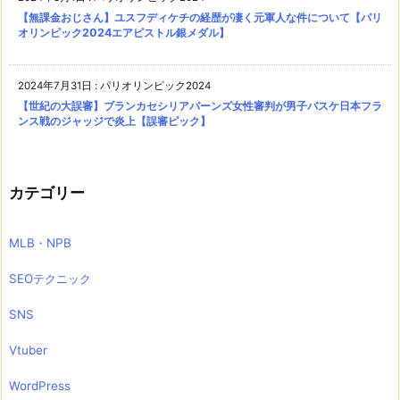
【無課金おじさん】ユスフディケチの経歴が凄く元軍人な件について【パリ
オリンピック2024エアピストル銀メダル】
2024年7月31日
:
パリオリンピック2024
【世紀の大誤審】ブランカセシリアバーンズ女性審判が男子バスケ日本フラ
ンス戦のジャッジで炎上【誤審ピック】
カテゴリー
MLB・NPB
SEOテクニック
SNS
Vtuber
WordPress