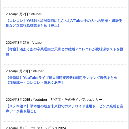
2024年9月2日
:
Vtuber
【コレコレ】YAB(やぶ)MIX師にじさんじVTuber中の人への盗撮・媚薬使
用など迷惑行為疑惑まとめ【炎上】
2024年8月31日
:
Vtuber
【考察】湊あくあの卒業理由は天月との結婚？コレコレが意味深ポストを投
稿
2024年8月28日
:
Vtuber
【最新版】YouTubeライブ最大同時接続数(同接)ランキング歴代まとめ
【加藤純一・コレコレ・湊あくあ等】
2024年8月20日
:
Youtuber・配信者・その他インフルエンサー
【ステ本蓮？】平本蓮の朝倉未来戦でのステロイド使用ドーピング疑惑と音
声データ書き起こし
2024年8月1日
:
パリオリンピック2024