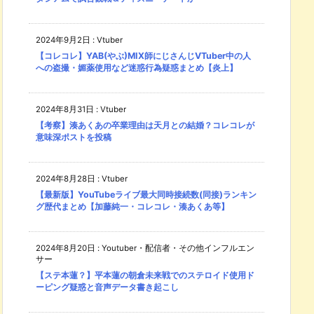
2024年9月2日
:
Vtuber
【コレコレ】YAB(やぶ)MIX師にじさんじVTuber中の人
への盗撮・媚薬使用など迷惑行為疑惑まとめ【炎上】
2024年8月31日
:
Vtuber
【考察】湊あくあの卒業理由は天月との結婚？コレコレが
意味深ポストを投稿
2024年8月28日
:
Vtuber
【最新版】YouTubeライブ最大同時接続数(同接)ランキン
グ歴代まとめ【加藤純一・コレコレ・湊あくあ等】
2024年8月20日
:
Youtuber・配信者・その他インフルエン
サー
【ステ本蓮？】平本蓮の朝倉未来戦でのステロイド使用ド
ーピング疑惑と音声データ書き起こし