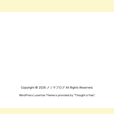
Copyright ©
2026
メソマブログ
All Rights Reserved.
WordPress Luxeritas Theme is provided by "
Thought is free
".