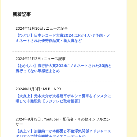
新着記事
2024年12月30日
:
ニュース記事
【ひどい】日本レコード大賞2024はおかしい？予想・ノ
ミネートされた優秀作品賞・新人賞など
2024年12月2日
:
ニュース記事
【おかしい】流行語大賞2024にノミネートされた30語と
流行ってない等感想まとめ
2024年11月3日
:
MLB・NPB
【大炎上】元木大介が大谷翔平ポルシェ愛車をインスタに
晒して非難殺到【フジテレビ取材拒否】
2024年9月13日
:
Youtuber・配信者・その他インフルエン
サー
【炎上？】加藤純一が本郷愛と不倫浮気関係？ドジャース
タジアムで試合観戦＆ディズニーデートか