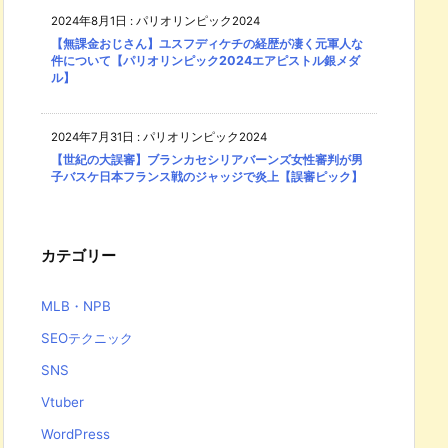
2024年8月1日
:
パリオリンピック2024
【無課金おじさん】ユスフディケチの経歴が凄く元軍人な
件について【パリオリンピック2024エアピストル銀メダ
ル】
2024年7月31日
:
パリオリンピック2024
【世紀の大誤審】ブランカセシリアバーンズ女性審判が男
子バスケ日本フランス戦のジャッジで炎上【誤審ピック】
カテゴリー
MLB・NPB
SEOテクニック
SNS
Vtuber
WordPress