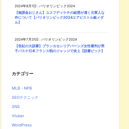
2024年8月1日
:
パリオリンピック2024
【無課金おじさん】ユスフディケチの経歴が凄く元軍人な
件について【パリオリンピック2024エアピストル銀メダ
ル】
2024年7月31日
:
パリオリンピック2024
【世紀の大誤審】ブランカセシリアバーンズ女性審判が男
子バスケ日本フランス戦のジャッジで炎上【誤審ピック】
カテゴリー
MLB・NPB
SEOテクニック
SNS
Vtuber
WordPress