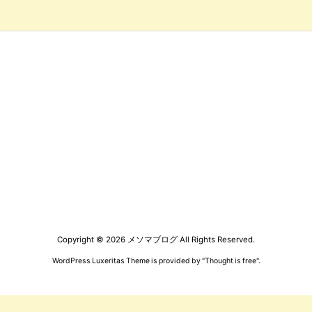
Copyright ©
2026
メソマブログ
All Rights Reserved.
WordPress Luxeritas Theme is provided by "
Thought is free
".