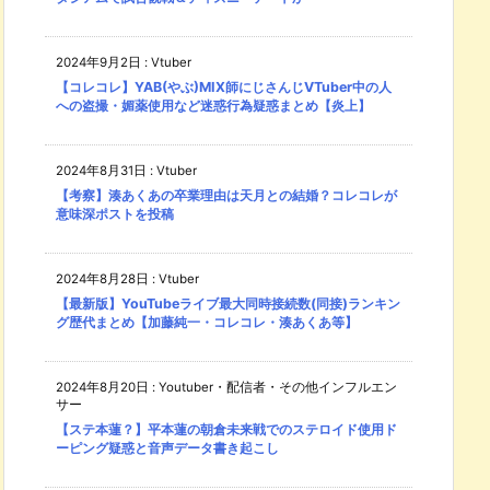
2024年9月2日
:
Vtuber
【コレコレ】YAB(やぶ)MIX師にじさんじVTuber中の人
への盗撮・媚薬使用など迷惑行為疑惑まとめ【炎上】
2024年8月31日
:
Vtuber
【考察】湊あくあの卒業理由は天月との結婚？コレコレが
意味深ポストを投稿
2024年8月28日
:
Vtuber
【最新版】YouTubeライブ最大同時接続数(同接)ランキン
グ歴代まとめ【加藤純一・コレコレ・湊あくあ等】
2024年8月20日
:
Youtuber・配信者・その他インフルエン
サー
【ステ本蓮？】平本蓮の朝倉未来戦でのステロイド使用ド
ーピング疑惑と音声データ書き起こし