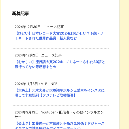
新着記事
2024年12月30日
:
ニュース記事
【ひどい】日本レコード大賞2024はおかしい？予想・ノ
ミネートされた優秀作品賞・新人賞など
2024年12月2日
:
ニュース記事
【おかしい】流行語大賞2024にノミネートされた30語と
流行ってない等感想まとめ
2024年11月3日
:
MLB・NPB
【大炎上】元木大介が大谷翔平ポルシェ愛車をインスタに
晒して非難殺到【フジテレビ取材拒否】
2024年9月13日
:
Youtuber・配信者・その他インフルエン
サー
【炎上？】加藤純一が本郷愛と不倫浮気関係？ドジャース
タジアムで試合観戦＆ディズニーデートか