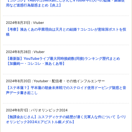
【コレコレ】YAB(やぶ)MIX師にじさんじVTuber中の人への盗撮・媚薬使
用など迷惑行為疑惑まとめ【炎上】
2024年8月31日
:
Vtuber
【考察】湊あくあの卒業理由は天月との結婚？コレコレが意味深ポストを投
稿
2024年8月28日
:
Vtuber
【最新版】YouTubeライブ最大同時接続数(同接)ランキング歴代まとめ
【加藤純一・コレコレ・湊あくあ等】
2024年8月20日
:
Youtuber・配信者・その他インフルエンサー
【ステ本蓮？】平本蓮の朝倉未来戦でのステロイド使用ドーピング疑惑と音
声データ書き起こし
2024年8月1日
:
パリオリンピック2024
【無課金おじさん】ユスフディケチの経歴が凄く元軍人な件について【パリ
オリンピック2024エアピストル銀メダル】