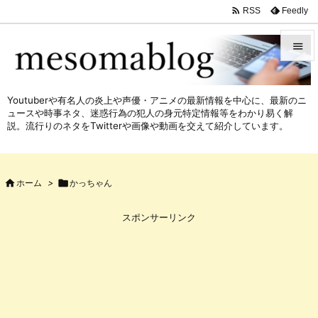

Feedly
RSS


メニュ
Youtuberや有名人の炎上や声優・アニメの最新情報を中心に、最新のニ

ュースや時事ネタ、迷惑行為の犯人の身元特定情報等をわかり易く解
サイド
説。流行りのネタをTwitterや画像や動画を交えて紹介しています。

前へ


ホーム
>

かっちゃん
次へ

スポンサーリンク
検索