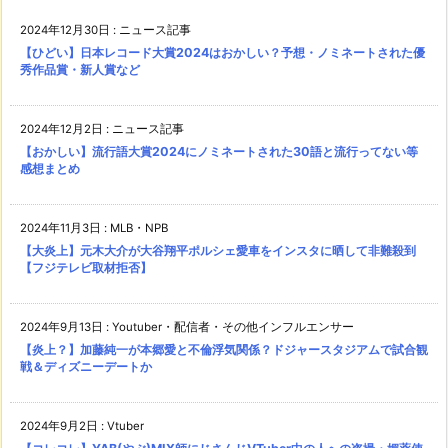
2024年12月30日
:
ニュース記事
【ひどい】日本レコード大賞2024はおかしい？予想・ノミネートされた優
秀作品賞・新人賞など
2024年12月2日
:
ニュース記事
【おかしい】流行語大賞2024にノミネートされた30語と流行ってない等
感想まとめ
2024年11月3日
:
MLB・NPB
【大炎上】元木大介が大谷翔平ポルシェ愛車をインスタに晒して非難殺到
【フジテレビ取材拒否】
2024年9月13日
:
Youtuber・配信者・その他インフルエンサー
【炎上？】加藤純一が本郷愛と不倫浮気関係？ドジャースタジアムで試合観
戦＆ディズニーデートか
2024年9月2日
:
Vtuber