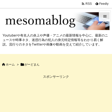

Feedly
RSS


メニュ
Youtuberや有名人の炎上や声優・アニメの最新情報を中心に、最新のニ

ュースや時事ネタ、迷惑行為の犯人の身元特定情報等をわかり易く解
サイド
説。流行りのネタをTwitterや画像や動画を交えて紹介しています。

前へ


ホーム
>

がーどまん
次へ

スポンサーリンク
検索