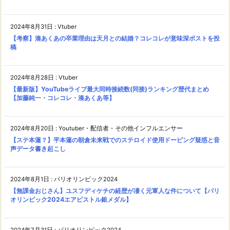
2024年8月31日
:
Vtuber
【考察】湊あくあの卒業理由は天月との結婚？コレコレが意味深ポストを投
稿
2024年8月28日
:
Vtuber
【最新版】YouTubeライブ最大同時接続数(同接)ランキング歴代まとめ
【加藤純一・コレコレ・湊あくあ等】
2024年8月20日
:
Youtuber・配信者・その他インフルエンサー
【ステ本蓮？】平本蓮の朝倉未来戦でのステロイド使用ドーピング疑惑と音
声データ書き起こし
2024年8月1日
:
パリオリンピック2024
【無課金おじさん】ユスフディケチの経歴が凄く元軍人な件について【パリ
オリンピック2024エアピストル銀メダル】
2024年7月31日
:
パリオリンピック2024