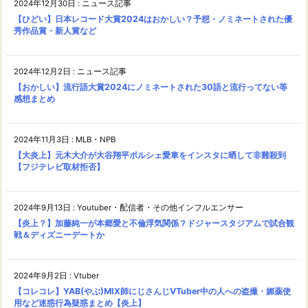
2024年12月30日
:
ニュース記事
【ひどい】日本レコード大賞2024はおかしい？予想・ノミネートされた優
秀作品賞・新人賞など
2024年12月2日
:
ニュース記事
【おかしい】流行語大賞2024にノミネートされた30語と流行ってない等
感想まとめ
2024年11月3日
:
MLB・NPB
【大炎上】元木大介が大谷翔平ポルシェ愛車をインスタに晒して非難殺到
【フジテレビ取材拒否】
2024年9月13日
:
Youtuber・配信者・その他インフルエンサー
【炎上？】加藤純一が本郷愛と不倫浮気関係？ドジャースタジアムで試合観
戦＆ディズニーデートか
2024年9月2日
:
Vtuber
【コレコレ】YAB(やぶ)MIX師にじさんじVTuber中の人への盗撮・媚薬使
用など迷惑行為疑惑まとめ【炎上】