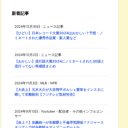
新着記事
2024年12月30日
:
ニュース記事
【ひどい】日本レコード大賞2024はおかしい？予想・ノ
ミネートされた優秀作品賞・新人賞など
2024年12月2日
:
ニュース記事
【おかしい】流行語大賞2024にノミネートされた30語と
流行ってない等感想まとめ
2024年11月3日
:
MLB・NPB
【大炎上】元木大介が大谷翔平ポルシェ愛車をインスタに
晒して非難殺到【フジテレビ取材拒否】
2024年9月13日
:
Youtuber・配信者・その他インフルエン
サー
【炎上？】加藤純一が本郷愛と不倫浮気関係？ドジャース
タジアムで試合観戦＆ディズニーデートか