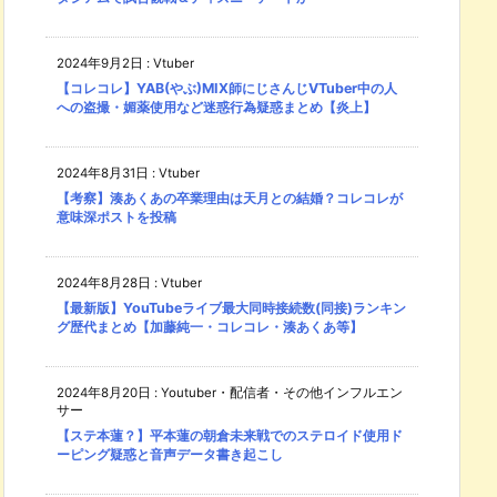
2024年9月2日
:
Vtuber
【コレコレ】YAB(やぶ)MIX師にじさんじVTuber中の人
への盗撮・媚薬使用など迷惑行為疑惑まとめ【炎上】
2024年8月31日
:
Vtuber
【考察】湊あくあの卒業理由は天月との結婚？コレコレが
意味深ポストを投稿
2024年8月28日
:
Vtuber
【最新版】YouTubeライブ最大同時接続数(同接)ランキン
グ歴代まとめ【加藤純一・コレコレ・湊あくあ等】
2024年8月20日
:
Youtuber・配信者・その他インフルエン
サー
【ステ本蓮？】平本蓮の朝倉未来戦でのステロイド使用ド
ーピング疑惑と音声データ書き起こし