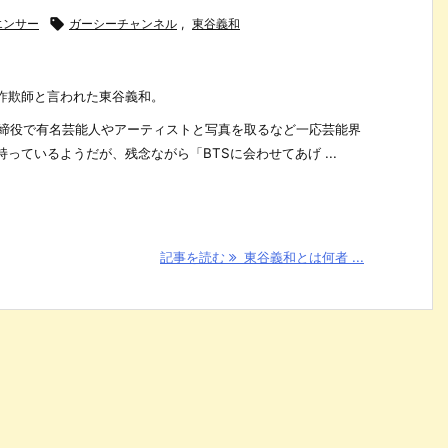
エンサー

ガーシーチャンネル
,
東谷義和
詐欺師と言われた東谷義和。
代表取締役で有名芸能人やアーティストと写真を取るなど一応芸能界
っているようだが、残念ながら「BTSに会わせてあげ ...
記事を読む
東谷義和とは何者 ...