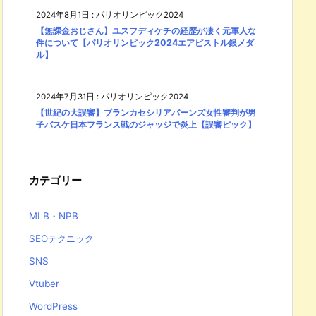
2024年8月1日
:
パリオリンピック2024
【無課金おじさん】ユスフディケチの経歴が凄く元軍人な
件について【パリオリンピック2024エアピストル銀メダ
ル】
2024年7月31日
:
パリオリンピック2024
【世紀の大誤審】ブランカセシリアバーンズ女性審判が男
子バスケ日本フランス戦のジャッジで炎上【誤審ピック】
カテゴリー
MLB・NPB
SEOテクニック
SNS
Vtuber
WordPress