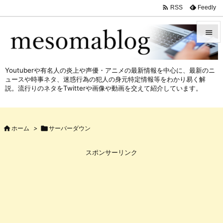

Feedly
RSS


メニュ
Youtuberや有名人の炎上や声優・アニメの最新情報を中心に、最新のニ

ュースや時事ネタ、迷惑行為の犯人の身元特定情報等をわかり易く解
サイド
説。流行りのネタをTwitterや画像や動画を交えて紹介しています。

前へ


ホーム
>

サーバーダウン
次へ

スポンサーリンク
検索