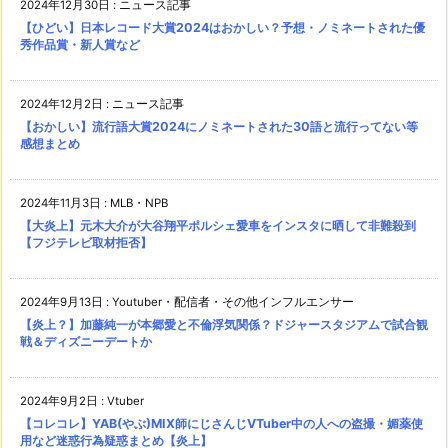
2024年12月30日
:
ニュース記事
【ひどい】日本レコード大賞2024はおかしい？予想・ノミネートされた優
秀作品賞・新人賞など
2024年12月2日
:
ニュース記事
【おかしい】流行語大賞2024にノミネートされた30語と流行ってない等
感想まとめ
2024年11月3日
:
MLB・NPB
【大炎上】元木大介が大谷翔平ポルシェ愛車をインスタに晒して非難殺到
【フジテレビ取材拒否】
2024年9月13日
:
Youtuber・配信者・その他インフルエンサー
【炎上？】加藤純一が本郷愛と不倫浮気関係？ドジャースタジアムで試合観
戦＆ディズニーデートか
2024年9月2日
:
Vtuber
【コレコレ】YAB(やぶ)MIX師にじさんじVTuber中の人への盗撮・媚薬使
用など迷惑行為疑惑まとめ【炎上】