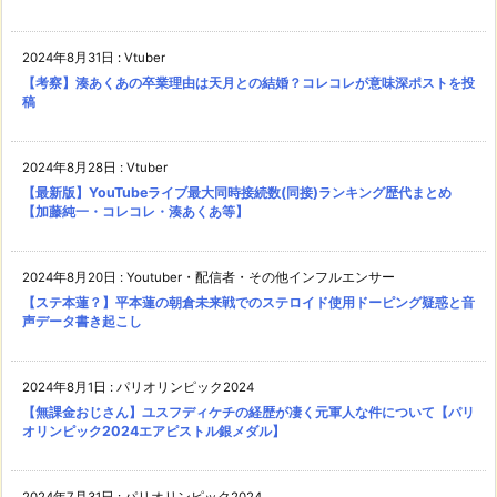
2024年8月31日
:
Vtuber
【考察】湊あくあの卒業理由は天月との結婚？コレコレが意味深ポストを投
稿
2024年8月28日
:
Vtuber
【最新版】YouTubeライブ最大同時接続数(同接)ランキング歴代まとめ
【加藤純一・コレコレ・湊あくあ等】
2024年8月20日
:
Youtuber・配信者・その他インフルエンサー
【ステ本蓮？】平本蓮の朝倉未来戦でのステロイド使用ドーピング疑惑と音
声データ書き起こし
2024年8月1日
:
パリオリンピック2024
【無課金おじさん】ユスフディケチの経歴が凄く元軍人な件について【パリ
オリンピック2024エアピストル銀メダル】
2024年7月31日
:
パリオリンピック2024