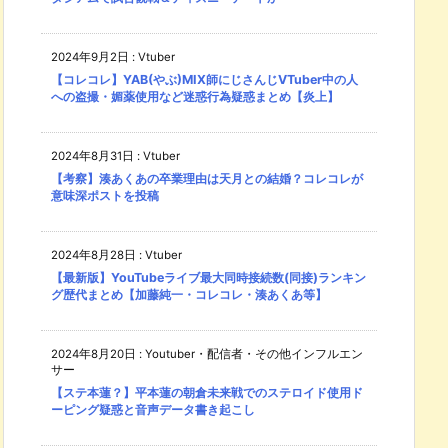
2024年9月2日
:
Vtuber
【コレコレ】YAB(やぶ)MIX師にじさんじVTuber中の人
への盗撮・媚薬使用など迷惑行為疑惑まとめ【炎上】
2024年8月31日
:
Vtuber
【考察】湊あくあの卒業理由は天月との結婚？コレコレが
意味深ポストを投稿
2024年8月28日
:
Vtuber
【最新版】YouTubeライブ最大同時接続数(同接)ランキン
グ歴代まとめ【加藤純一・コレコレ・湊あくあ等】
2024年8月20日
:
Youtuber・配信者・その他インフルエン
サー
【ステ本蓮？】平本蓮の朝倉未来戦でのステロイド使用ド
ーピング疑惑と音声データ書き起こし