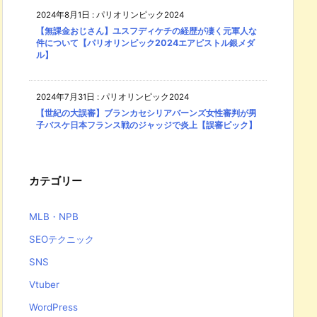
2024年8月1日
:
パリオリンピック2024
【無課金おじさん】ユスフディケチの経歴が凄く元軍人な
件について【パリオリンピック2024エアピストル銀メダ
ル】
2024年7月31日
:
パリオリンピック2024
【世紀の大誤審】ブランカセシリアバーンズ女性審判が男
子バスケ日本フランス戦のジャッジで炎上【誤審ピック】
カテゴリー
MLB・NPB
SEOテクニック
SNS
Vtuber
WordPress