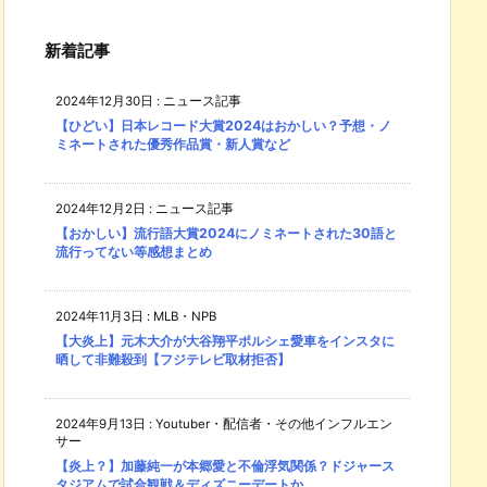
新着記事
2024年12月30日
:
ニュース記事
【ひどい】日本レコード大賞2024はおかしい？予想・ノ
ミネートされた優秀作品賞・新人賞など
2024年12月2日
:
ニュース記事
【おかしい】流行語大賞2024にノミネートされた30語と
流行ってない等感想まとめ
2024年11月3日
:
MLB・NPB
【大炎上】元木大介が大谷翔平ポルシェ愛車をインスタに
晒して非難殺到【フジテレビ取材拒否】
2024年9月13日
:
Youtuber・配信者・その他インフルエン
サー
【炎上？】加藤純一が本郷愛と不倫浮気関係？ドジャース
タジアムで試合観戦＆ディズニーデートか