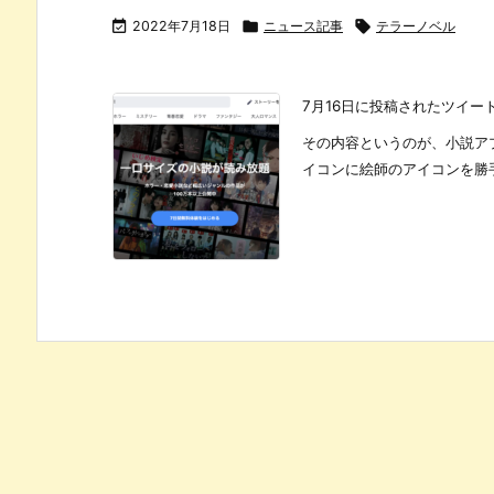

2022年7月18日

ニュース記事

テラーノベル
7月16日に投稿されたツイ
その内容というのが、小説アプ
イコンに絵師のアイコンを勝手