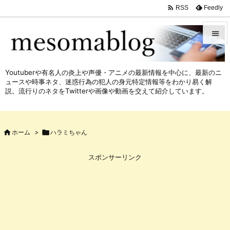

Feedly
RSS


メニュ
Youtuberや有名人の炎上や声優・アニメの最新情報を中心に、最新のニ

ュースや時事ネタ、迷惑行為の犯人の身元特定情報等をわかり易く解
サイド
説。流行りのネタをTwitterや画像や動画を交えて紹介しています。

前へ


ホーム
>

ハラミちゃん
次へ

スポンサーリンク
検索