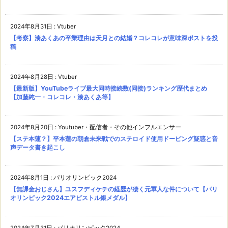
2024年8月31日
:
Vtuber
【考察】湊あくあの卒業理由は天月との結婚？コレコレが意味深ポストを投
稿
2024年8月28日
:
Vtuber
【最新版】YouTubeライブ最大同時接続数(同接)ランキング歴代まとめ
【加藤純一・コレコレ・湊あくあ等】
2024年8月20日
:
Youtuber・配信者・その他インフルエンサー
【ステ本蓮？】平本蓮の朝倉未来戦でのステロイド使用ドーピング疑惑と音
声データ書き起こし
2024年8月1日
:
パリオリンピック2024
【無課金おじさん】ユスフディケチの経歴が凄く元軍人な件について【パリ
オリンピック2024エアピストル銀メダル】
2024年7月31日
:
パリオリンピック2024