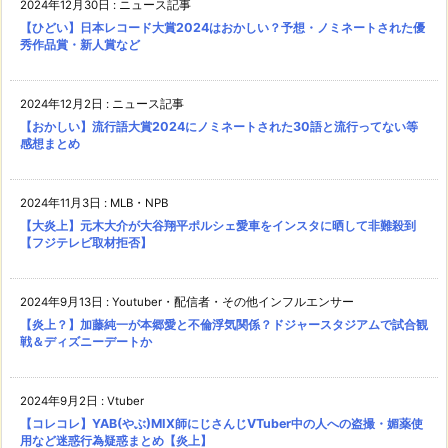
2024年12月30日
:
ニュース記事
【ひどい】日本レコード大賞2024はおかしい？予想・ノミネートされた優
秀作品賞・新人賞など
2024年12月2日
:
ニュース記事
【おかしい】流行語大賞2024にノミネートされた30語と流行ってない等
感想まとめ
2024年11月3日
:
MLB・NPB
【大炎上】元木大介が大谷翔平ポルシェ愛車をインスタに晒して非難殺到
【フジテレビ取材拒否】
2024年9月13日
:
Youtuber・配信者・その他インフルエンサー
【炎上？】加藤純一が本郷愛と不倫浮気関係？ドジャースタジアムで試合観
戦＆ディズニーデートか
2024年9月2日
:
Vtuber
【コレコレ】YAB(やぶ)MIX師にじさんじVTuber中の人への盗撮・媚薬使
用など迷惑行為疑惑まとめ【炎上】