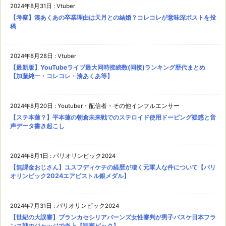
2024年8月31日
:
Vtuber
【考察】湊あくあの卒業理由は天月との結婚？コレコレが意味深ポストを投
稿
2024年8月28日
:
Vtuber
【最新版】YouTubeライブ最大同時接続数(同接)ランキング歴代まとめ
【加藤純一・コレコレ・湊あくあ等】
2024年8月20日
:
Youtuber・配信者・その他インフルエンサー
【ステ本蓮？】平本蓮の朝倉未来戦でのステロイド使用ドーピング疑惑と音
声データ書き起こし
2024年8月1日
:
パリオリンピック2024
【無課金おじさん】ユスフディケチの経歴が凄く元軍人な件について【パリ
オリンピック2024エアピストル銀メダル】
2024年7月31日
:
パリオリンピック2024
【世紀の大誤審】ブランカセシリアバーンズ女性審判が男子バスケ日本フラ
ンス戦のジャッジで炎上【誤審ピック】