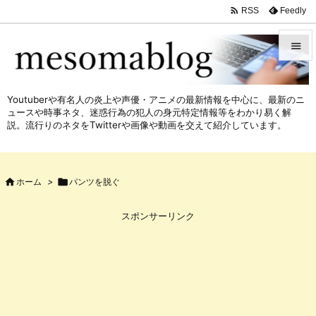

Feedly
RSS


メニュ
Youtuberや有名人の炎上や声優・アニメの最新情報を中心に、最新のニ

ュースや時事ネタ、迷惑行為の犯人の身元特定情報等をわかり易く解
サイド
説。流行りのネタをTwitterや画像や動画を交えて紹介しています。

前へ


ホーム
>

パンツを脱ぐ
次へ

スポンサーリンク
検索