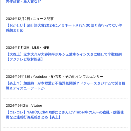
秀作品賞・新人賞など
2024年12月2日
:
ニュース記事
【おかしい】流行語大賞2024にノミネートされた30語と流行ってない等
感想まとめ
2024年11月3日
:
MLB・NPB
【大炎上】元木大介が大谷翔平ポルシェ愛車をインスタに晒して非難殺到
【フジテレビ取材拒否】
2024年9月13日
:
Youtuber・配信者・その他インフルエンサー
【炎上？】加藤純一が本郷愛と不倫浮気関係？ドジャースタジアムで試合観
戦＆ディズニーデートか
2024年9月2日
:
Vtuber
【コレコレ】YAB(やぶ)MIX師にじさんじVTuber中の人への盗撮・媚薬使
用など迷惑行為疑惑まとめ【炎上】