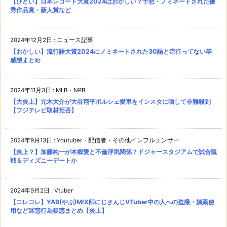
【ひどい】日本レコード大賞2024はおかしい？予想・ノミネートされた優
秀作品賞・新人賞など
2024年12月2日
:
ニュース記事
【おかしい】流行語大賞2024にノミネートされた30語と流行ってない等
感想まとめ
2024年11月3日
:
MLB・NPB
【大炎上】元木大介が大谷翔平ポルシェ愛車をインスタに晒して非難殺到
【フジテレビ取材拒否】
2024年9月13日
:
Youtuber・配信者・その他インフルエンサー
【炎上？】加藤純一が本郷愛と不倫浮気関係？ドジャースタジアムで試合観
戦＆ディズニーデートか
2024年9月2日
:
Vtuber
【コレコレ】YAB(やぶ)MIX師にじさんじVTuber中の人への盗撮・媚薬使
用など迷惑行為疑惑まとめ【炎上】