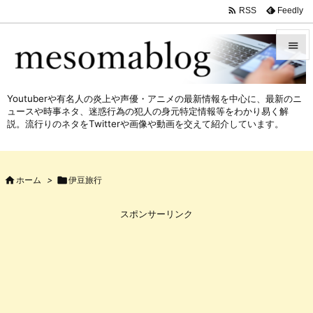

Feedly
RSS


メニュ
Youtuberや有名人の炎上や声優・アニメの最新情報を中心に、最新のニ

ュースや時事ネタ、迷惑行為の犯人の身元特定情報等をわかり易く解
サイド
説。流行りのネタをTwitterや画像や動画を交えて紹介しています。

前へ


ホーム
>

伊豆旅行
次へ

スポンサーリンク
検索