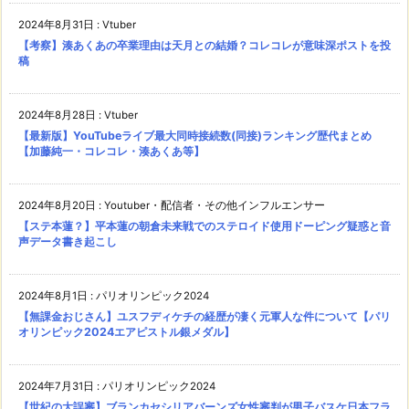
2024年8月31日
:
Vtuber
【考察】湊あくあの卒業理由は天月との結婚？コレコレが意味深ポストを投
稿
2024年8月28日
:
Vtuber
【最新版】YouTubeライブ最大同時接続数(同接)ランキング歴代まとめ
【加藤純一・コレコレ・湊あくあ等】
2024年8月20日
:
Youtuber・配信者・その他インフルエンサー
【ステ本蓮？】平本蓮の朝倉未来戦でのステロイド使用ドーピング疑惑と音
声データ書き起こし
2024年8月1日
:
パリオリンピック2024
【無課金おじさん】ユスフディケチの経歴が凄く元軍人な件について【パリ
オリンピック2024エアピストル銀メダル】
2024年7月31日
:
パリオリンピック2024
【世紀の大誤審】ブランカセシリアバーンズ女性審判が男子バスケ日本フラ