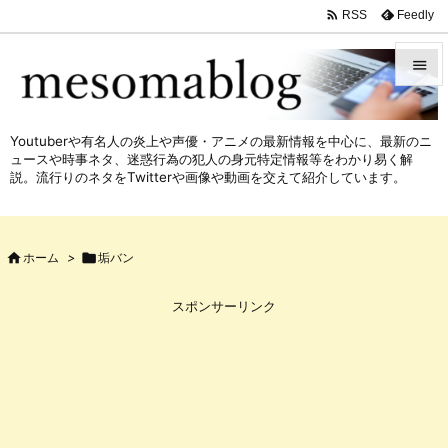

Feedly
RSS


メニュ
Youtuberや有名人の炎上や声優・アニメの最新情報を中心に、最新のニ

ュースや時事ネタ、迷惑行為の犯人の身元特定情報等をわかり易く解
サイド
説。流行りのネタをTwitterや画像や動画を交えて紹介しています。

前へ


ホーム
>

垢バン
次へ

スポンサーリンク
検索