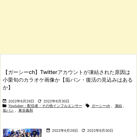
【ガーシーch】Twitterアカウントが凍結された原因は
小栗旬のカラオケ画像か【垢バン・復活の見込みはある
か】


2022年6月29日
2022年6月30日


Youtuber・配信者・その他インフルエンサー
ガーシーch
,
凍結
,
垢バン
,
東谷義和


2022年6月29日
2022年6月30日