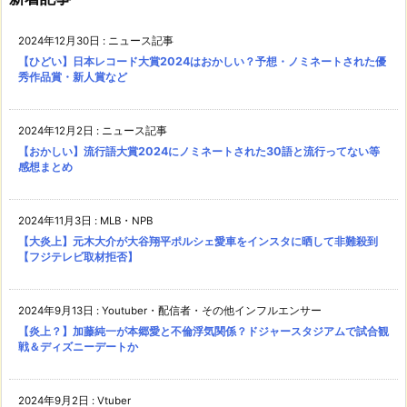
2024年12月30日
:
ニュース記事
【ひどい】日本レコード大賞2024はおかしい？予想・ノミネートされた優
秀作品賞・新人賞など
2024年12月2日
:
ニュース記事
【おかしい】流行語大賞2024にノミネートされた30語と流行ってない等
感想まとめ
2024年11月3日
:
MLB・NPB
【大炎上】元木大介が大谷翔平ポルシェ愛車をインスタに晒して非難殺到
【フジテレビ取材拒否】
2024年9月13日
:
Youtuber・配信者・その他インフルエンサー
【炎上？】加藤純一が本郷愛と不倫浮気関係？ドジャースタジアムで試合観
戦＆ディズニーデートか
2024年9月2日
:
Vtuber