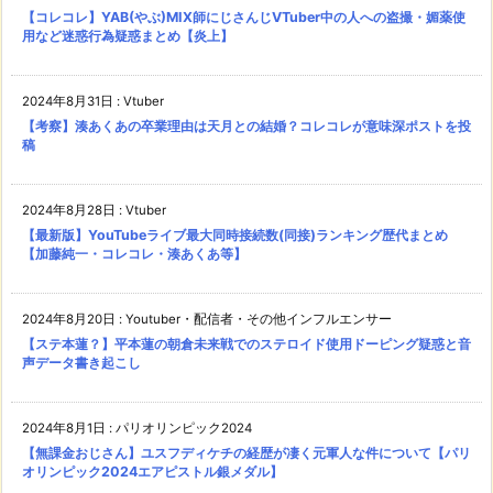
【コレコレ】YAB(やぶ)MIX師にじさんじVTuber中の人への盗撮・媚薬使
用など迷惑行為疑惑まとめ【炎上】
2024年8月31日
:
Vtuber
【考察】湊あくあの卒業理由は天月との結婚？コレコレが意味深ポストを投
稿
2024年8月28日
:
Vtuber
【最新版】YouTubeライブ最大同時接続数(同接)ランキング歴代まとめ
【加藤純一・コレコレ・湊あくあ等】
2024年8月20日
:
Youtuber・配信者・その他インフルエンサー
【ステ本蓮？】平本蓮の朝倉未来戦でのステロイド使用ドーピング疑惑と音
声データ書き起こし
2024年8月1日
:
パリオリンピック2024
【無課金おじさん】ユスフディケチの経歴が凄く元軍人な件について【パリ
オリンピック2024エアピストル銀メダル】