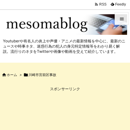

Feedly
RSS


メニュ
Youtuberや有名人の炎上や声優・アニメの最新情報を中心に、最新のニ

ュースや時事ネタ、迷惑行為の犯人の身元特定情報等をわかり易く解
サイド
説。流行りのネタをTwitterや画像や動画を交えて紹介しています。

前へ


ホーム
>

川崎市宮前区事故
次へ

スポンサーリンク
検索