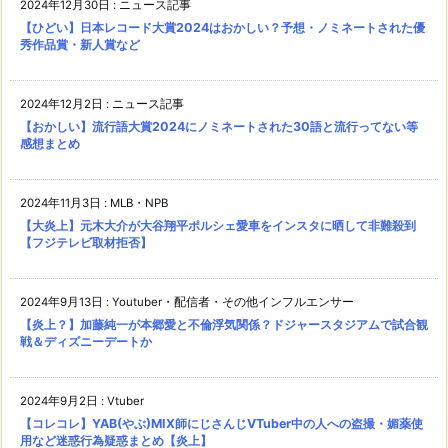
2024年12月30日
:
ニュース記事
【ひどい】日本レコード大賞2024はおかしい？予想・ノミネートされた優
秀作品賞・新人賞など
2024年12月2日
:
ニュース記事
【おかしい】流行語大賞2024にノミネートされた30語と流行ってない等
感想まとめ
2024年11月3日
:
MLB・NPB
【大炎上】元木大介が大谷翔平ポルシェ愛車をインスタに晒して非難殺到
【フジテレビ取材拒否】
2024年9月13日
:
Youtuber・配信者・その他インフルエンサー
【炎上？】加藤純一が本郷愛と不倫浮気関係？ドジャースタジアムで試合観
戦＆ディズニーデートか
2024年9月2日
:
Vtuber
【コレコレ】YAB(やぶ)MIX師にじさんじVTuber中の人への盗撮・媚薬使
用など迷惑行為疑惑まとめ【炎上】