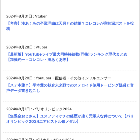
2024年8月31日
:
Vtuber
【考察】湊あくあの卒業理由は天月との結婚？コレコレが意味深ポストを投
稿
2024年8月28日
:
Vtuber
【最新版】YouTubeライブ最大同時接続数(同接)ランキング歴代まとめ
【加藤純一・コレコレ・湊あくあ等】
2024年8月20日
:
Youtuber・配信者・その他インフルエンサー
【ステ本蓮？】平本蓮の朝倉未来戦でのステロイド使用ドーピング疑惑と音
声データ書き起こし
2024年8月1日
:
パリオリンピック2024
【無課金おじさん】ユスフディケチの経歴が凄く元軍人な件について【パリ
オリンピック2024エアピストル銀メダル】
2024年7月31日
:
パリオリンピック2024