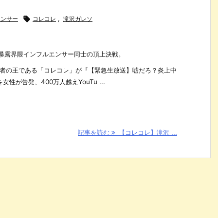
エンサー

コレコレ
,
滝沢ガレソ
う暴露界隈インフルエンサー同士の頂上決戦。
配信者の王である「コレコレ」が『【緊急生放送】嘘だろ？炎上中
が告発、400万人越えYouTu ...
記事を読む
【コレコレ】滝沢 ...