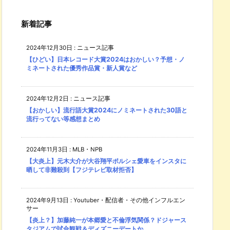
新着記事
2024年12月30日
:
ニュース記事
【ひどい】日本レコード大賞2024はおかしい？予想・ノ
ミネートされた優秀作品賞・新人賞など
2024年12月2日
:
ニュース記事
【おかしい】流行語大賞2024にノミネートされた30語と
流行ってない等感想まとめ
2024年11月3日
:
MLB・NPB
【大炎上】元木大介が大谷翔平ポルシェ愛車をインスタに
晒して非難殺到【フジテレビ取材拒否】
2024年9月13日
:
Youtuber・配信者・その他インフルエン
サー
【炎上？】加藤純一が本郷愛と不倫浮気関係？ドジャース
タジアムで試合観戦＆ディズニーデートか