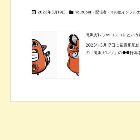

2023年3月19日

Youtuber・配信者・その他インフル
滝沢ガレソvsコレコレとい
2023年3月17日に暴露系
の「滝沢ガレソ」の●●行為を女性