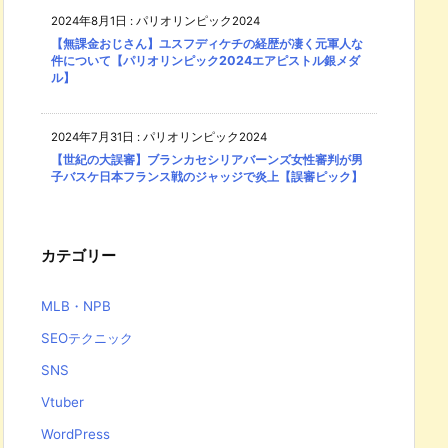
2024年8月1日
:
パリオリンピック2024
【無課金おじさん】ユスフディケチの経歴が凄く元軍人な
件について【パリオリンピック2024エアピストル銀メダ
ル】
2024年7月31日
:
パリオリンピック2024
【世紀の大誤審】ブランカセシリアバーンズ女性審判が男
子バスケ日本フランス戦のジャッジで炎上【誤審ピック】
カテゴリー
MLB・NPB
SEOテクニック
SNS
Vtuber
WordPress