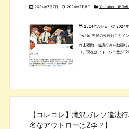

2024年7月7日

2024年7月8日

Youtuber・配

2024年7月7日

2024
Twitter界隈の夜神月こ
炎上騒動・迷惑行為を動画な
り、現在はフォロワー数が120
【コレコレ】滝沢ガレソ違法行
名なアウトローはZ李？】