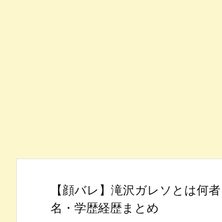
【顔バレ】滝沢ガレソとは何者
名・学歴経歴まとめ