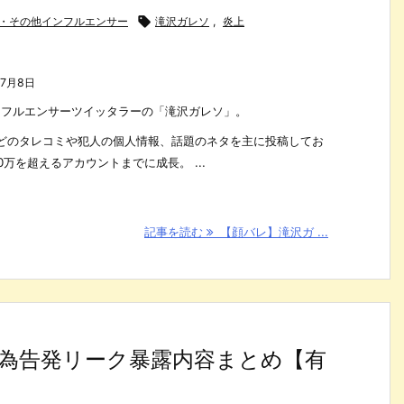
信者・その他インフルエンサー

滝沢ガレソ
,
炎上
年7月8日
とインフルエンサーツイッタラーの「滝沢ガレソ」。
どのタレコミや犯人の個人情報、話題のネタを主に投稿してお
万を超えるアカウントまでに成長。 ...
記事を読む
【顔バレ】滝沢ガ ...
為告発リーク暴露内容まとめ【有