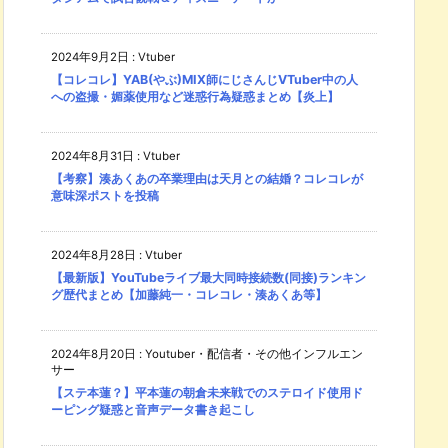
2024年9月2日
:
Vtuber
【コレコレ】YAB(やぶ)MIX師にじさんじVTuber中の人
への盗撮・媚薬使用など迷惑行為疑惑まとめ【炎上】
2024年8月31日
:
Vtuber
【考察】湊あくあの卒業理由は天月との結婚？コレコレが
意味深ポストを投稿
2024年8月28日
:
Vtuber
【最新版】YouTubeライブ最大同時接続数(同接)ランキン
グ歴代まとめ【加藤純一・コレコレ・湊あくあ等】
2024年8月20日
:
Youtuber・配信者・その他インフルエン
サー
【ステ本蓮？】平本蓮の朝倉未来戦でのステロイド使用ド
ーピング疑惑と音声データ書き起こし