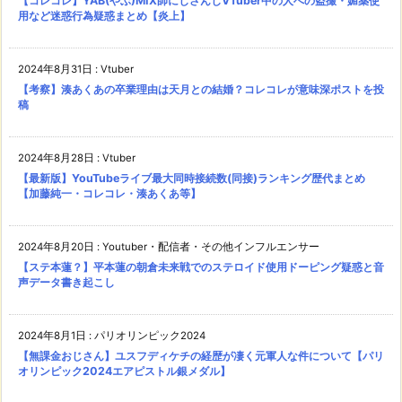
【コレコレ】YAB(やぶ)MIX師にじさんじVTuber中の人への盗撮・媚薬使
用など迷惑行為疑惑まとめ【炎上】
2024年8月31日
:
Vtuber
【考察】湊あくあの卒業理由は天月との結婚？コレコレが意味深ポストを投
稿
2024年8月28日
:
Vtuber
【最新版】YouTubeライブ最大同時接続数(同接)ランキング歴代まとめ
【加藤純一・コレコレ・湊あくあ等】
2024年8月20日
:
Youtuber・配信者・その他インフルエンサー
【ステ本蓮？】平本蓮の朝倉未来戦でのステロイド使用ドーピング疑惑と音
声データ書き起こし
2024年8月1日
:
パリオリンピック2024
【無課金おじさん】ユスフディケチの経歴が凄く元軍人な件について【パリ
オリンピック2024エアピストル銀メダル】