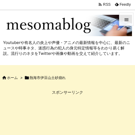

Feedly
RSS


メニュ
Youtuberや有名人の炎上や声優・アニメの最新情報を中心に、最新のニ

ュースや時事ネタ、迷惑行為の犯人の身元特定情報等をわかり易く解
サイド
説。流行りのネタをTwitterや画像や動画を交えて紹介しています。

前へ


ホーム
>

熱海市伊豆山土砂崩れ
次へ

スポンサーリンク
検索