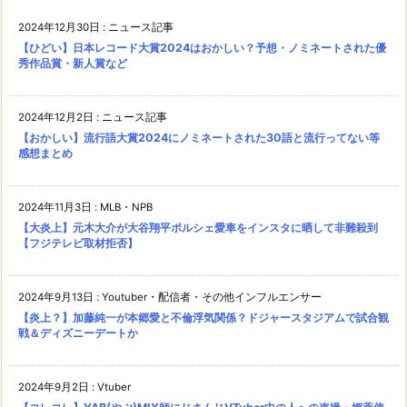
2024年12月30日
:
ニュース記事
【ひどい】日本レコード大賞2024はおかしい？予想・ノミネートされた優
秀作品賞・新人賞など
2024年12月2日
:
ニュース記事
【おかしい】流行語大賞2024にノミネートされた30語と流行ってない等
感想まとめ
2024年11月3日
:
MLB・NPB
【大炎上】元木大介が大谷翔平ポルシェ愛車をインスタに晒して非難殺到
【フジテレビ取材拒否】
2024年9月13日
:
Youtuber・配信者・その他インフルエンサー
【炎上？】加藤純一が本郷愛と不倫浮気関係？ドジャースタジアムで試合観
戦＆ディズニーデートか
2024年9月2日
:
Vtuber