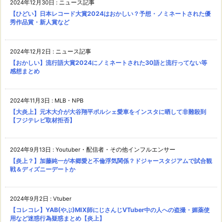
2024年12月30日
:
ニュース記事
【ひどい】日本レコード大賞2024はおかしい？予想・ノミネートされた優
秀作品賞・新人賞など
2024年12月2日
:
ニュース記事
【おかしい】流行語大賞2024にノミネートされた30語と流行ってない等
感想まとめ
2024年11月3日
:
MLB・NPB
【大炎上】元木大介が大谷翔平ポルシェ愛車をインスタに晒して非難殺到
【フジテレビ取材拒否】
2024年9月13日
:
Youtuber・配信者・その他インフルエンサー
【炎上？】加藤純一が本郷愛と不倫浮気関係？ドジャースタジアムで試合観
戦＆ディズニーデートか
2024年9月2日
:
Vtuber
【コレコレ】YAB(やぶ)MIX師にじさんじVTuber中の人への盗撮・媚薬使
用など迷惑行為疑惑まとめ【炎上】