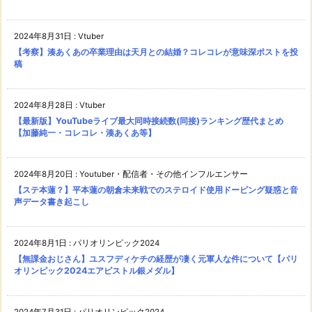
2024年8月31日
:
Vtuber
【考察】湊あくあの卒業理由は天月との結婚？コレコレが意味深ポストを投
稿
2024年8月28日
:
Vtuber
【最新版】YouTubeライブ最大同時接続数(同接)ランキング歴代まとめ
【加藤純一・コレコレ・湊あくあ等】
2024年8月20日
:
Youtuber・配信者・その他インフルエンサー
【ステ本蓮？】平本蓮の朝倉未来戦でのステロイド使用ドーピング疑惑と音
声データ書き起こし
2024年8月1日
:
パリオリンピック2024
【無課金おじさん】ユスフディケチの経歴が凄く元軍人な件について【パリ
オリンピック2024エアピストル銀メダル】
2024年7月31日
:
パリオリンピック2024