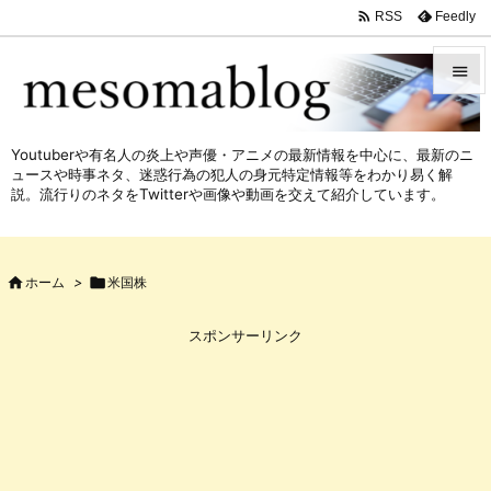

Feedly
RSS


メニュ
Youtuberや有名人の炎上や声優・アニメの最新情報を中心に、最新のニ

ュースや時事ネタ、迷惑行為の犯人の身元特定情報等をわかり易く解
サイド
説。流行りのネタをTwitterや画像や動画を交えて紹介しています。

前へ


ホーム
>

米国株
次へ

スポンサーリンク
検索