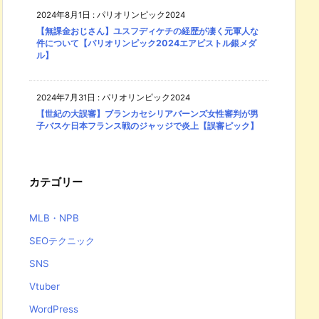
2024年8月1日
:
パリオリンピック2024
【無課金おじさん】ユスフディケチの経歴が凄く元軍人な
件について【パリオリンピック2024エアピストル銀メダ
ル】
2024年7月31日
:
パリオリンピック2024
【世紀の大誤審】ブランカセシリアバーンズ女性審判が男
子バスケ日本フランス戦のジャッジで炎上【誤審ピック】
カテゴリー
MLB・NPB
SEOテクニック
SNS
Vtuber
WordPress