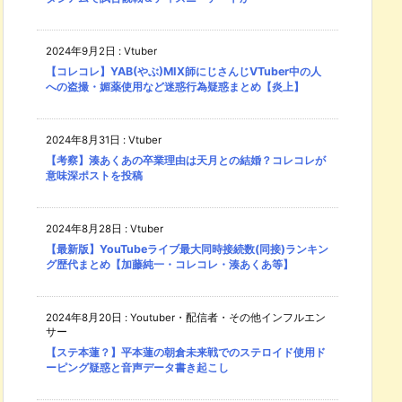
2024年9月2日
:
Vtuber
【コレコレ】YAB(やぶ)MIX師にじさんじVTuber中の人
への盗撮・媚薬使用など迷惑行為疑惑まとめ【炎上】
2024年8月31日
:
Vtuber
【考察】湊あくあの卒業理由は天月との結婚？コレコレが
意味深ポストを投稿
2024年8月28日
:
Vtuber
【最新版】YouTubeライブ最大同時接続数(同接)ランキン
グ歴代まとめ【加藤純一・コレコレ・湊あくあ等】
2024年8月20日
:
Youtuber・配信者・その他インフルエン
サー
【ステ本蓮？】平本蓮の朝倉未来戦でのステロイド使用ド
ーピング疑惑と音声データ書き起こし