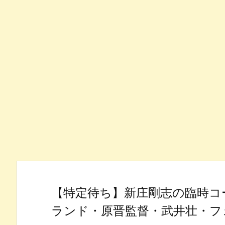
【特定待ち】新庄剛志の臨時コ
ランド・原晋監督・武井壮・フ