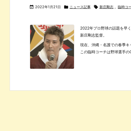

2022年1月21日

ニュース記事

新庄剛志
,
臨時コ
2022年プロ野球の話題を
新庄剛志監督。
現在、沖縄・名護での春季キ
この臨時コーチは野球選手のOB