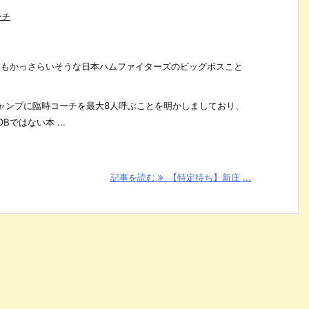
ーチ
早くもかっさらいそうな日本ハムファイターズのビッグボスこと
ャンプに臨時コーチを最大8人呼ぶことを明かしましており、
ではない本 ...
記事を読む
【特定待ち】新庄 ...