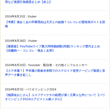
用など迷惑行為疑惑まとめ【炎上】
2024年8月31日
:
Vtuber
【考察】湊あくあの卒業理由は天月との結婚？コレコレが意味深ポストを投
稿
2024年8月28日
:
Vtuber
【最新版】YouTubeライブ最大同時接続数(同接)ランキング歴代まとめ
【加藤純一・コレコレ・湊あくあ等】
2024年8月20日
:
Youtuber・配信者・その他インフルエンサー
【ステ本蓮？】平本蓮の朝倉未来戦でのステロイド使用ドーピング疑惑と音
声データ書き起こし
2024年8月1日
:
パリオリンピック2024
【無課金おじさん】ユスフディケチの経歴が凄く元軍人な件について【パリ
オリンピック2024エアピストル銀メダル】