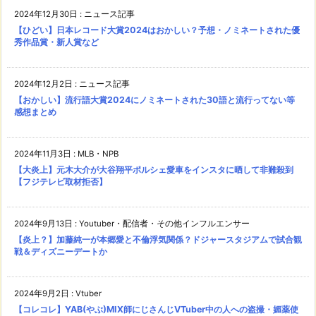
2024年12月30日
:
ニュース記事
【ひどい】日本レコード大賞2024はおかしい？予想・ノミネートされた優
秀作品賞・新人賞など
2024年12月2日
:
ニュース記事
【おかしい】流行語大賞2024にノミネートされた30語と流行ってない等
感想まとめ
2024年11月3日
:
MLB・NPB
【大炎上】元木大介が大谷翔平ポルシェ愛車をインスタに晒して非難殺到
【フジテレビ取材拒否】
2024年9月13日
:
Youtuber・配信者・その他インフルエンサー
【炎上？】加藤純一が本郷愛と不倫浮気関係？ドジャースタジアムで試合観
戦＆ディズニーデートか
2024年9月2日
:
Vtuber
【コレコレ】YAB(やぶ)MIX師にじさんじVTuber中の人への盗撮・媚薬使