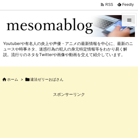

Feedly
RSS


メニュ
Youtuberや有名人の炎上や声優・アニメの最新情報を中心に、最新のニ

ュースや時事ネタ、迷惑行為の犯人の身元特定情報等をわかり易く解
サイド
説。流行りのネタをTwitterや画像や動画を交えて紹介しています。

前へ


ホーム
>

違法ゼリーおばさん
次へ

スポンサーリンク
検索