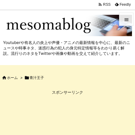

Feedly
RSS


メニュ
Youtuberや有名人の炎上や声優・アニメの最新情報を中心に、最新のニ

ュースや時事ネタ、迷惑行為の犯人の身元特定情報等をわかり易く解
サイド
説。流行りのネタをTwitterや画像や動画を交えて紹介しています。

前へ


ホーム
>

青汁王子
次へ

スポンサーリンク
検索