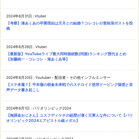
2024年8月31日
:
Vtuber
【考察】湊あくあの卒業理由は天月との結婚？コレコレが意味深ポストを投
稿
2024年8月28日
:
Vtuber
【最新版】YouTubeライブ最大同時接続数(同接)ランキング歴代まとめ
【加藤純一・コレコレ・湊あくあ等】
2024年8月20日
:
Youtuber・配信者・その他インフルエンサー
【ステ本蓮？】平本蓮の朝倉未来戦でのステロイド使用ドーピング疑惑と音
声データ書き起こし
2024年8月1日
:
パリオリンピック2024
【無課金おじさん】ユスフディケチの経歴が凄く元軍人な件について【パリ
オリンピック2024エアピストル銀メダル】
2024年7月31日
:
パリオリンピック2024