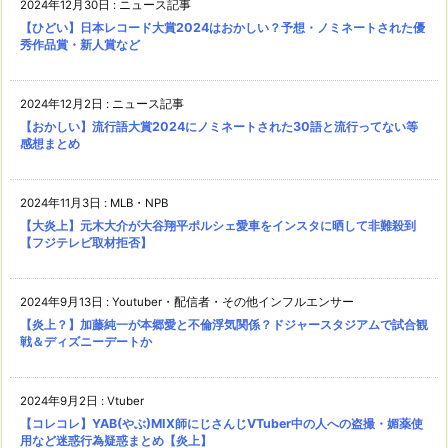
2024年12月30日
:
ニュース記事
【ひどい】日本レコード大賞2024はおかしい？予想・ノミネートされた優
秀作品賞・新人賞など
2024年12月2日
:
ニュース記事
【おかしい】流行語大賞2024にノミネートされた30語と流行ってない等
感想まとめ
2024年11月3日
:
MLB・NPB
【大炎上】元木大介が大谷翔平ポルシェ愛車をインスタに晒して非難殺到
【フジテレビ取材拒否】
2024年9月13日
:
Youtuber・配信者・その他インフルエンサー
【炎上？】加藤純一が本郷愛と不倫浮気関係？ドジャースタジアムで試合観
戦＆ディズニーデートか
2024年9月2日
:
Vtuber
【コレコレ】YAB(やぶ)MIX師にじさんじVTuber中の人への盗撮・媚薬使
用など迷惑行為疑惑まとめ【炎上】