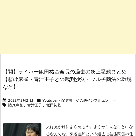
【闇】ライバー飯田祐基会長の過去の炎上騒動まとめ
【賭け麻雀・青汁王子との裁判沙汰・マルチ商法の環境
など】


2022年2月21日
Youtuber・配信者・その他インフルエンサー

賭け麻雀
,
青汁王子
,
飯田祐基
人は見かけによらぬもの。まさかこんなことにな
るなんてな。
東谷義和という過去に芸能関係の仕