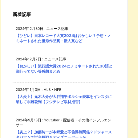
新着記事
2024年12月30日
:
ニュース記事
【ひどい】日本レコード大賞2024はおかしい？予想・ノ
ミネートされた優秀作品賞・新人賞など
2024年12月2日
:
ニュース記事
【おかしい】流行語大賞2024にノミネートされた30語と
流行ってない等感想まとめ
2024年11月3日
:
MLB・NPB
【大炎上】元木大介が大谷翔平ポルシェ愛車をインスタに
晒して非難殺到【フジテレビ取材拒否】
2024年9月13日
:
Youtuber・配信者・その他インフルエン
サー
【炎上？】加藤純一が本郷愛と不倫浮気関係？ドジャース
タジアムで試合観戦＆ディズニーデートか