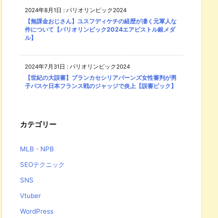
2024年8月1日
:
パリオリンピック2024
【無課金おじさん】ユスフディケチの経歴が凄く元軍人な
件について【パリオリンピック2024エアピストル銀メダ
ル】
2024年7月31日
:
パリオリンピック2024
【世紀の大誤審】ブランカセシリアバーンズ女性審判が男
子バスケ日本フランス戦のジャッジで炎上【誤審ピック】
カテゴリー
MLB・NPB
SEOテクニック
SNS
Vtuber
WordPress