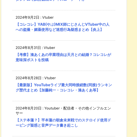
2024年9月2日
:
Vtuber
【コレコレ】YAB(やぶ)MIX師にじさんじVTuber中の人
への盗撮・媚薬使用など迷惑行為疑惑まとめ【炎上】
2024年8月31日
:
Vtuber
【考察】湊あくあの卒業理由は天月との結婚？コレコレが
意味深ポストを投稿
2024年8月28日
:
Vtuber
【最新版】YouTubeライブ最大同時接続数(同接)ランキン
グ歴代まとめ【加藤純一・コレコレ・湊あくあ等】
2024年8月20日
:
Youtuber・配信者・その他インフルエン
サー
【ステ本蓮？】平本蓮の朝倉未来戦でのステロイド使用ド
ーピング疑惑と音声データ書き起こし