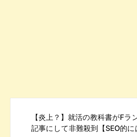
【炎上？】就活の教科書がFラ
記事にして非難殺到【SEO的に