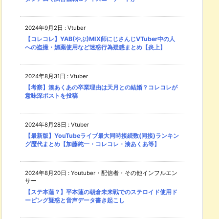
2024年9月2日
:
Vtuber
【コレコレ】YAB(やぶ)MIX師にじさんじVTuber中の人
への盗撮・媚薬使用など迷惑行為疑惑まとめ【炎上】
2024年8月31日
:
Vtuber
【考察】湊あくあの卒業理由は天月との結婚？コレコレが
意味深ポストを投稿
2024年8月28日
:
Vtuber
【最新版】YouTubeライブ最大同時接続数(同接)ランキン
グ歴代まとめ【加藤純一・コレコレ・湊あくあ等】
2024年8月20日
:
Youtuber・配信者・その他インフルエン
サー
【ステ本蓮？】平本蓮の朝倉未来戦でのステロイド使用ド
ーピング疑惑と音声データ書き起こし