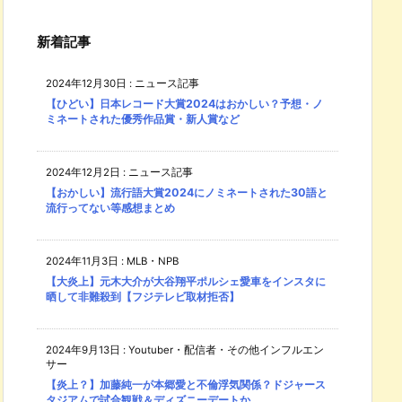
新着記事
2024年12月30日
:
ニュース記事
【ひどい】日本レコード大賞2024はおかしい？予想・ノ
ミネートされた優秀作品賞・新人賞など
2024年12月2日
:
ニュース記事
【おかしい】流行語大賞2024にノミネートされた30語と
流行ってない等感想まとめ
2024年11月3日
:
MLB・NPB
【大炎上】元木大介が大谷翔平ポルシェ愛車をインスタに
晒して非難殺到【フジテレビ取材拒否】
2024年9月13日
:
Youtuber・配信者・その他インフルエン
サー
【炎上？】加藤純一が本郷愛と不倫浮気関係？ドジャース
タジアムで試合観戦＆ディズニーデートか