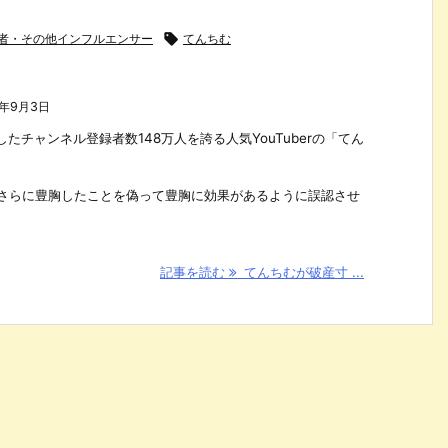
配信者・その他インフルエンサー

てんちむ
1年9月3日
たチャンネル登録者数148万人を誇る人気YouTuberの「てん
、さらに豊胸したことを偽って豊胸に効果があるように誤認させ
記事を読む
てんちむが破産寸 ...