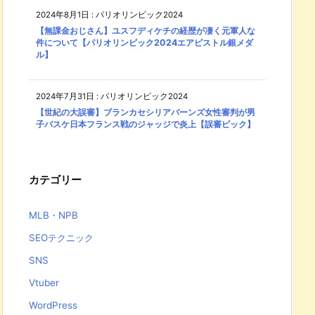
2024年8月1日
:
パリオリンピック2024
【無課金おじさん】ユスフディケチの経歴が凄く元軍人な
件について【パリオリンピック2024エアピストル銀メダ
ル】
2024年7月31日
:
パリオリンピック2024
【世紀の大誤審】ブランカセシリアバーンズ女性審判が男
子バスケ日本フランス戦のジャッジで炎上【誤審ピック】
カテゴリー
MLB・NPB
SEOテクニック
SNS
Vtuber
WordPress