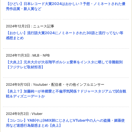
【ひどい】日本レコード大賞2024はおかしい？予想・ノミネートされた優
秀作品賞・新人賞など
2024年12月2日
:
ニュース記事
【おかしい】流行語大賞2024にノミネートされた30語と流行ってない等
感想まとめ
2024年11月3日
:
MLB・NPB
【大炎上】元木大介が大谷翔平ポルシェ愛車をインスタに晒して非難殺到
【フジテレビ取材拒否】
2024年9月13日
:
Youtuber・配信者・その他インフルエンサー
【炎上？】加藤純一が本郷愛と不倫浮気関係？ドジャースタジアムで試合観
戦＆ディズニーデートか
2024年9月2日
:
Vtuber
【コレコレ】YAB(やぶ)MIX師にじさんじVTuber中の人への盗撮・媚薬使
用など迷惑行為疑惑まとめ【炎上】