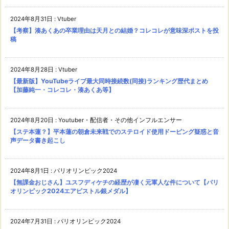
2024年8月31日
:
Vtuber
【考察】湊あくあの卒業理由は天月との結婚？コレコレが意味深ポストを投
稿
2024年8月28日
:
Vtuber
【最新版】YouTubeライブ最大同時接続数(同接)ランキング歴代まとめ
【加藤純一・コレコレ・湊あくあ等】
2024年8月20日
:
Youtuber・配信者・その他インフルエンサー
【ステ本蓮？】平本蓮の朝倉未来戦でのステロイド使用ドーピング疑惑と音
声データ書き起こし
2024年8月1日
:
パリオリンピック2024
【無課金おじさん】ユスフディケチの経歴が凄く元軍人な件について【パリ
オリンピック2024エアピストル銀メダル】
2024年7月31日
:
パリオリンピック2024