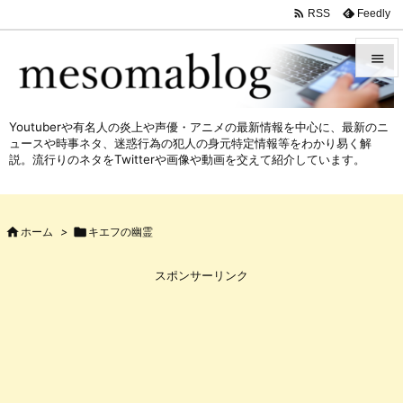

Feedly
RSS


メニュ
Youtuberや有名人の炎上や声優・アニメの最新情報を中心に、最新のニ

ュースや時事ネタ、迷惑行為の犯人の身元特定情報等をわかり易く解
サイド
説。流行りのネタをTwitterや画像や動画を交えて紹介しています。

前へ


ホーム
>

キエフの幽霊
次へ

スポンサーリンク
検索