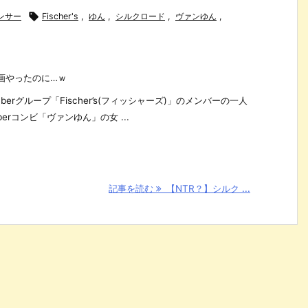
エンサー

Fischer's
,
ゆん
,
シルクロード
,
ヴァンゆん
,
画やったのに…ｗ
uberグループ「Fischer’s(フィッシャーズ)」のメンバーの一人
erコンビ「ヴァンゆん」の女 ...
記事を読む
【NTR？】シルク ...