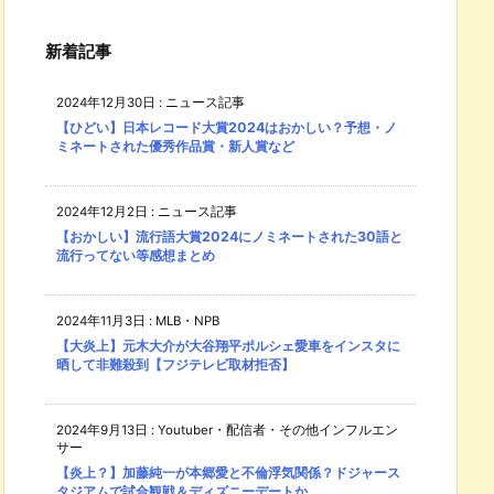
新着記事
2024年12月30日
:
ニュース記事
【ひどい】日本レコード大賞2024はおかしい？予想・ノ
ミネートされた優秀作品賞・新人賞など
2024年12月2日
:
ニュース記事
【おかしい】流行語大賞2024にノミネートされた30語と
流行ってない等感想まとめ
2024年11月3日
:
MLB・NPB
【大炎上】元木大介が大谷翔平ポルシェ愛車をインスタに
晒して非難殺到【フジテレビ取材拒否】
2024年9月13日
:
Youtuber・配信者・その他インフルエン
サー
【炎上？】加藤純一が本郷愛と不倫浮気関係？ドジャース
タジアムで試合観戦＆ディズニーデートか