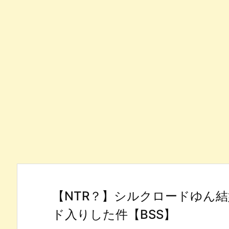
【NTR？】シルクロードゆん
ド入りした件【BSS】