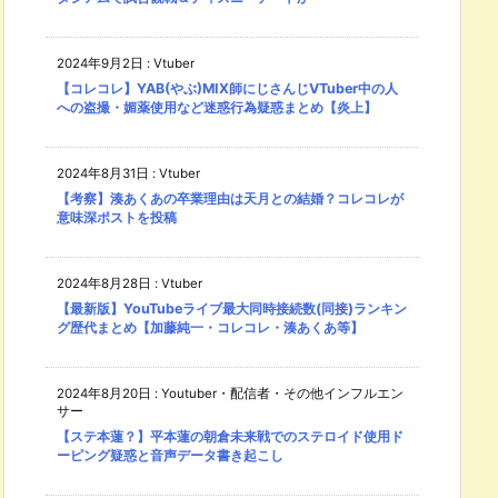
2024年9月2日
:
Vtuber
【コレコレ】YAB(やぶ)MIX師にじさんじVTuber中の人
への盗撮・媚薬使用など迷惑行為疑惑まとめ【炎上】
2024年8月31日
:
Vtuber
【考察】湊あくあの卒業理由は天月との結婚？コレコレが
意味深ポストを投稿
2024年8月28日
:
Vtuber
【最新版】YouTubeライブ最大同時接続数(同接)ランキン
グ歴代まとめ【加藤純一・コレコレ・湊あくあ等】
2024年8月20日
:
Youtuber・配信者・その他インフルエン
サー
【ステ本蓮？】平本蓮の朝倉未来戦でのステロイド使用ド
ーピング疑惑と音声データ書き起こし