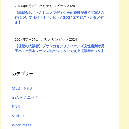
2024年8月1日
:
パリオリンピック2024
【無課金おじさん】ユスフディケチの経歴が凄く元軍人な
件について【パリオリンピック2024エアピストル銀メダ
ル】
2024年7月31日
:
パリオリンピック2024
【世紀の大誤審】ブランカセシリアバーンズ女性審判が男
子バスケ日本フランス戦のジャッジで炎上【誤審ピック】
カテゴリー
MLB・NPB
SEOテクニック
SNS
Vtuber
WordPress