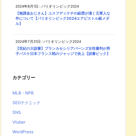
2024年8月1日
:
パリオリンピック2024
【無課金おじさん】ユスフディケチの経歴が凄く元軍人な
件について【パリオリンピック2024エアピストル銀メダ
ル】
2024年7月31日
:
パリオリンピック2024
【世紀の大誤審】ブランカセシリアバーンズ女性審判が男
子バスケ日本フランス戦のジャッジで炎上【誤審ピック】
カテゴリー
MLB・NPB
SEOテクニック
SNS
Vtuber
WordPress