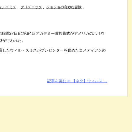
ィルスミス
,
クリスロック
,
ジョジョの奇妙な冒険
,
現地時間27日)に第94回アカデミー賞授賞式がアメリカのハリウ
継が行われた。
賞したウィル・スミスがプレゼンターを務めたコメディアンの
記事を読む
【ネタ】ウィルス ...