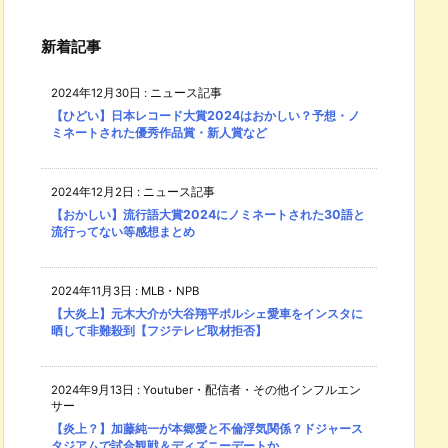
新着記事
2024年12月30日
:
ニュース記事
【ひどい】日本レコード大賞2024はおかしい？予想・ノ
ミネートされた優秀作品賞・新人賞など
2024年12月2日
:
ニュース記事
【おかしい】流行語大賞2024にノミネートされた30語と
流行ってない等感想まとめ
2024年11月3日
:
MLB・NPB
【大炎上】元木大介が大谷翔平ポルシェ愛車をインスタに
晒して非難殺到【フジテレビ取材拒否】
2024年9月13日
:
Youtuber・配信者・その他インフルエン
サー
【炎上？】加藤純一が本郷愛と不倫浮気関係？ドジャース
タジアムで試合観戦＆ディズニーデートか