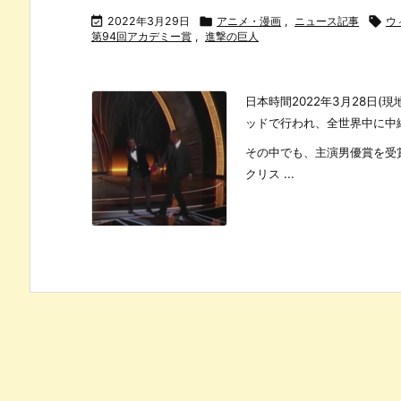

2022年3月29日

アニメ・漫画
,
ニュース記事

ウ
第94回アカデミー賞
,
進撃の巨人
日本時間2022年3月28日(
ッドで行われ、全世界中に中
その中でも、主演男優賞を受
クリス ...