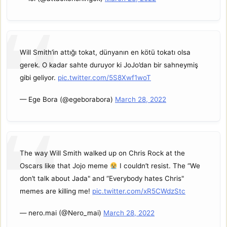
Will Smith’in attığı tokat, dünyanın en kötü tokatı olsa
gerek. O kadar sahte duruyor ki JoJo’dan bir sahneymiş
gibi geliyor.
pic.twitter.com/5S8Xwf1woT
— Ege Bora (@egeborabora)
March 28, 2022
The way Will Smith walked up on Chris Rock at the
Oscars like that Jojo meme
I couldn’t resist. The “We
don’t talk about Jada" and “Everybody hates Chris"
memes are killing me!
pic.twitter.com/xR5CWdzStc
— nero.mai (@Nero_mai)
March 28, 2022