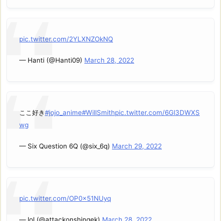
pic.twitter.com/2YLXNZOkNQ
— Hanti (@Hanti09)
March 28, 2022
ここ好き
#jojo_anime
#WillSmith
pic.twitter.com/6Gl3DWXS
wg
— Six Question 6Q (@six_6q)
March 29, 2022
pic.twitter.com/OP0x51NUyq
— lol (@attackonshingek)
March 28, 2022