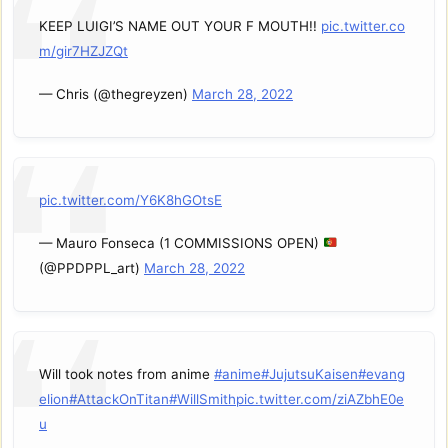
KEEP LUIGI’S NAME OUT YOUR F MOUTH!!
pic.twitter.co
m/gir7HZJZQt
— Chris (@thegreyzen)
March 28, 2022
pic.twitter.com/Y6K8hGOtsE
— Mauro Fonseca (1 COMMISSIONS OPEN)
(@PPDPPL_art)
March 28, 2022
Will took notes from anime
#anime
#JujutsuKaisen
#evang
elion
#AttackOnTitan
#WillSmith
pic.twitter.com/ziAZbhE0e
u