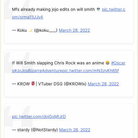
Mfs already making jojo edits on will smith
pic.twitter.c
om/srma11UJv4
— Koku
(@koku____)
March 28, 2022
If Will Smith slapping Chris Rock was an anime
#Oscar
s
#JoJosBizarreAdventure
pic.twitter.com/mN3zyKh65f
— KROW
| VTuber DSG (@KROWlx)
March 28, 2022
pic.twitter.com/dojGxMIJrD
— stardy (@NotStardy)
March 28, 2022