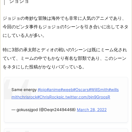
ジョジョ
ジョジョの奇妙な冒険は海外でも非常に人気のアニメであり、
今回のビンタ事件もジョジョの1シーンを引き合いに出してネタ
にしている人が多い。
特に3部の承太郎とディオの戦いの1シーンは既にミーム化され
ていて、ミームの中でもかなり有名な部類であり、このシーン
をネタにした投稿がかなりバズっている。
Same energy
#jojo
#anime
#weeb
#Oscars
#WillSmith
#wills
mithchrisrock
#ChrisRock
pic.twitter.com/bjn9GroosR
— gokussjgod (@Deqn24494468)
March 28, 2022