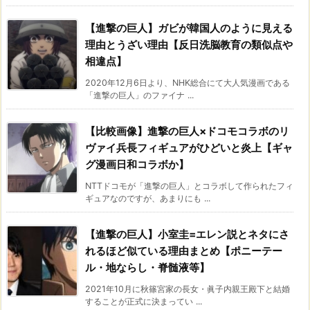
【進撃の巨人】ガビが韓国人のように見える
理由とうざい理由【反日洗脳教育の類似点や
相違点】
2020年12月6日より、NHK総合にて大人気漫画である
「進撃の巨人」のファイナ ...
【比較画像】進撃の巨人×ドコモコラボのリ
ヴァイ兵長フィギュアがひどいと炎上【ギャ
グ漫画日和コラボか】
NTTドコモが「進撃の巨人」とコラボして作られたフィ
ギュアなのですが、あまりにも ...
【進撃の巨人】小室圭=エレン説とネタにさ
れるほど似ている理由まとめ【ポニーテー
ル・地ならし・脊髄液等】
2021年10月に秋篠宮家の長女・眞子内親王殿下と結婚
することが正式に決まってい ...