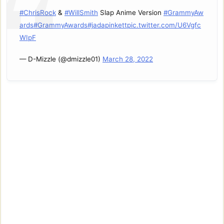
#ChrisRock
&
#WillSmith
Slap Anime Version
#GrammyAw
ards
#GrammyAwards
#jadapinkett
pic.twitter.com/U6Vgfc
WIpF
— D-Mizzle (@dmizzle01)
March 28, 2022