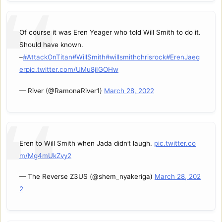
Of course it was Eren Yeager who told Will Smith to do it.
Should have known.
–
#AttackOnTitan
#WillSmith
#willsmithchrisrock
#ErenJaeg
er
pic.twitter.com/UMu8jIGOHw
— River (@RamonaRiver1)
March 28, 2022
Eren to Will Smith when Jada didn’t laugh.
pic.twitter.co
m/Mg4mUkZvy2
— The Reverse Z3US (@shem_nyakeriga)
March 28, 202
2