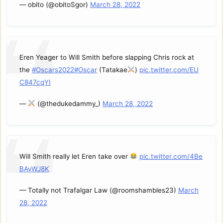
— obito (@obitoSgor)
March 28, 2022
Eren Yeager to Will Smith before slapping Chris rock at
the
#Oscars2022
#Oscar
(Tatakae
)
pic.twitter.com/EU
C847cqYI
—
(@thedukedammy_)
March 28, 2022
Will Smith really let Eren take over
pic.twitter.com/4Be
BAvWJ8K
— Totally not Trafalgar Law (@roomshambles23)
March
28, 2022