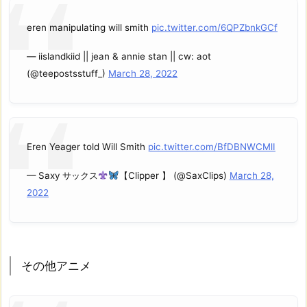
eren manipulating will smith
pic.twitter.com/6QPZbnkGCf
— iislandkiid || jean & annie stan || cw: aot
(@teepostsstuff_)
March 28, 2022
Eren Yeager told Will Smith
pic.twitter.com/BfDBNWCMlI
— Saxy サックス
【Clipper 】 (@SaxClips)
March 28,
2022
その他アニメ