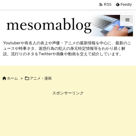

Feedly
RSS


メニュ
Youtuberや有名人の炎上や声優・アニメの最新情報を中心に、最新のニ

ュースや時事ネタ、迷惑行為の犯人の身元特定情報等をわかり易く解
サイド
説。流行りのネタをTwitterや画像や動画を交えて紹介しています。

前へ


ホーム
>

アニメ・漫画
次へ

スポンサーリンク
検索