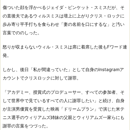
傷ついた顔を浮かべるジェイダ・ピンケット・スミスだが、そ
の直後夫であるウィルスミスは壇上に上がりクリス・ロックに
歩み寄り平手打ちを食らわせ「妻の名前を口にするな」と汚い
言葉でののしった。
怒りが収まらないウィル・スミスは席に着席した後もFワード連
発。
しかし、後日「私が間違っていた」として自身のInstagramア
カウントでクリスロックに対して謝罪。
「アカデミー、授賞式のプロデューサー、すべての参加者、そ
して世界中で見ているすべての人に謝罪したい」と続け、自身
が主演男優賞を受賞した映画「ドリームプラン」で演じた米テ
ニス選手のウィリアムズ姉妹の父親とウィリアムズ一家らにも
謝罪の言葉をつづった。