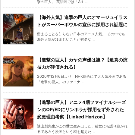
撃の巨人。 英語圏では「Att ...
【海外人気】進撃の巨人のオマージュイラス
トがスーパーボウルの宣伝に採用され話題に
留まることを知らない日本のアニメ人気。 その中でも
海外人気が凄まじいことが有名な ...
【進撃の巨人】カヤの声優は誰？【迫真の演
技力が評価される】
2020年12月6日より、NHK総合にて大人気漫画である
「進撃の巨人」のファイナ ...
【進撃の巨人】アニメ4期ファイナルシーズ
ンのOP/EDにリンホラが採用せず外された
変更理由考察【Linked Horizon】
諫山創先生がこの世に生み出した、後世にも語り継がれ
るであろう漫画という域を超えた ...