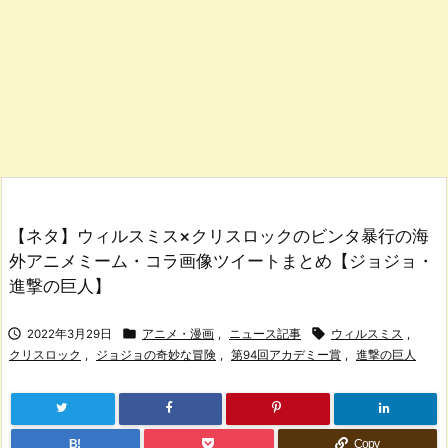
【ネタ】ウィルスミス×クリスロックのビンタ暴行の海
外アニメミーム・コラ画像ツイートまとめ【ジョジョ・
進撃の巨人】



2022年3月29日
アニメ・漫画
,
ニュース記事
ウィルスミス
,
クリスロック
,
ジョジョの奇妙な冒険
,
第94回アカデミー賞
,
進撃の巨人
B!
Copy