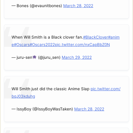
— Bones (@evaunitbones)
March 28, 2022
When Will Smith is a Black clover fan.
#BlackClover
#anim
e
#Oscars
#Oscars2022
pic.twitter.com/nxCapBbZ0N
— juru-sen
(@juru_sen)
March 29, 2022
Will Smith just did the classic Anime Slap
pic.twitter.com/
bqJ03kduhg
— IssyBoy (@IssyBoyWasTaken)
March 28, 2022