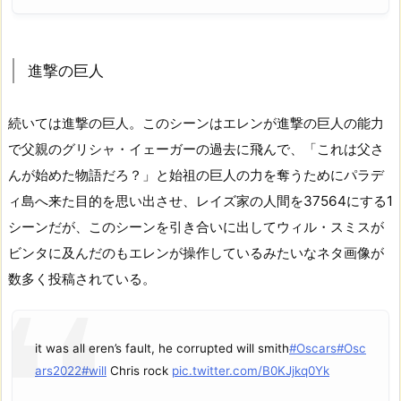
進撃の巨人
続いては進撃の巨人。このシーンはエレンが進撃の巨人の能力
で父親のグリシャ・イェーガーの過去に飛んで、「これは父さ
んが始めた物語だろ？」と始祖の巨人の力を奪うためにパラデ
ィ島へ来た目的を思い出させ、レイズ家の人間を37564にする1
シーンだが、このシーンを引き合いに出してウィル・スミスが
ビンタに及んだのもエレンが操作しているみたいなネタ画像が
数多く投稿されている。
it was all eren’s fault, he corrupted will smith
#Oscars
#Osc
ars2022
#will
Chris rock
pic.twitter.com/B0KJjkq0Yk