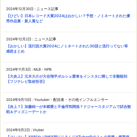
2024年12月30日
:
ニュース記事
【ひどい】日本レコード大賞2024はおかしい？予想・ノミネートされた優
秀作品賞・新人賞など
2024年12月2日
:
ニュース記事
【おかしい】流行語大賞2024にノミネートされた30語と流行ってない等
感想まとめ
2024年11月3日
:
MLB・NPB
【大炎上】元木大介が大谷翔平ポルシェ愛車をインスタに晒して非難殺到
【フジテレビ取材拒否】
2024年9月13日
:
Youtuber・配信者・その他インフルエンサー
【炎上？】加藤純一が本郷愛と不倫浮気関係？ドジャースタジアムで試合観
戦＆ディズニーデートか
2024年9月2日
:
Vtuber
【コレコレ】YAB(やぶ)MIX師にじさんじVTuber中の人への盗撮・媚薬使