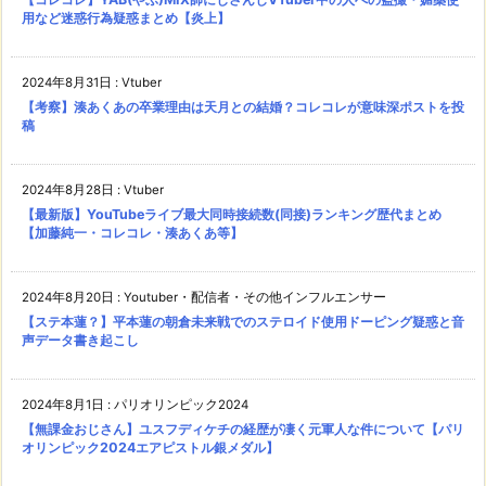
用など迷惑行為疑惑まとめ【炎上】
2024年8月31日
:
Vtuber
【考察】湊あくあの卒業理由は天月との結婚？コレコレが意味深ポストを投
稿
2024年8月28日
:
Vtuber
【最新版】YouTubeライブ最大同時接続数(同接)ランキング歴代まとめ
【加藤純一・コレコレ・湊あくあ等】
2024年8月20日
:
Youtuber・配信者・その他インフルエンサー
【ステ本蓮？】平本蓮の朝倉未来戦でのステロイド使用ドーピング疑惑と音
声データ書き起こし
2024年8月1日
:
パリオリンピック2024
【無課金おじさん】ユスフディケチの経歴が凄く元軍人な件について【パリ
オリンピック2024エアピストル銀メダル】