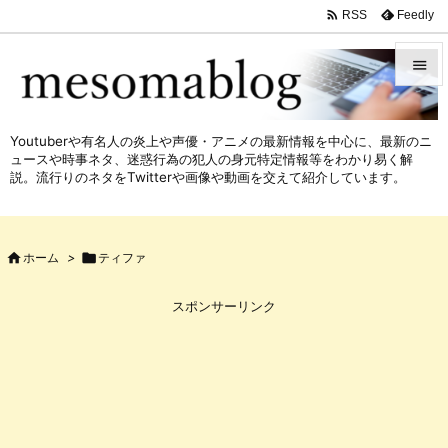

Feedly
RSS


メニュ
Youtuberや有名人の炎上や声優・アニメの最新情報を中心に、最新のニ

ュースや時事ネタ、迷惑行為の犯人の身元特定情報等をわかり易く解
サイド
説。流行りのネタをTwitterや画像や動画を交えて紹介しています。

前へ


ホーム
>

ティファ
次へ

スポンサーリンク
検索