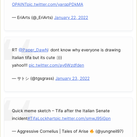
OPAINT
pic.twitter.com/yarqpPDkMA
— EriArts (@_EriArts)
January 22, 2022
RT
@Paper_DawN
: dont know why everyone is drawing
Italian tifa but its cute :)))
yahoo!!!
pic.twitter.com/ay6Wzdfden
— サトシ (@tgsgrass)
January 23, 2022
Quick meme sketch – Tifa after the Italian Senate
incident
#TifaLockhart
pic.twitter.com/smwJ95iGpn
— Aggressive Cornelius | Tales of Arise
(@yungneil97)