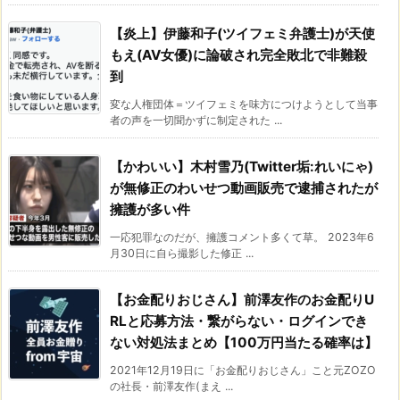
【炎上】伊藤和子(ツイフェミ弁護士)が天使
もえ(AV女優)に論破され完全敗北で非難殺
到
変な人権団体＝ツイフェミを味方につけようとして当事
者の声を一切聞かずに制定された ...
【かわいい】木村雪乃(Twitter垢:れいにゃ)
が無修正のわいせつ動画販売で逮捕されたが
擁護が多い件
一応犯罪なのだが、擁護コメント多くて草。 2023年6
月30日に自ら撮影した修正 ...
【お金配りおじさん】前澤友作のお金配りU
RLと応募方法・繋がらない・ログインでき
ない対処法まとめ【100万円当たる確率は】
2021年12月19日に「お金配りおじさん」こと元ZOZO
の社長・前澤友作(まえ ...