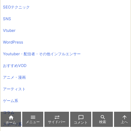
SEOテクニック
SNS
Vtuber
WordPress
Youtuber・配信者・その他インフルエンサー
おすすめVOD
アニメ・漫画
アーティスト
ゲーム系
コラム






メニュー
サイドバー
検索
上へ
ホーム
コメント
スポーツ系