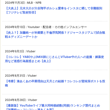
2024年11月3日
:
MLB・NPB
【大炎上】元木大介が大谷翔平ポルシェ愛車をインスタに晒して非難殺到
【フジテレビ取材拒否】
2024年9月13日
:
Youtuber・配信者・その他インフルエンサー
【炎上？】加藤純一が本郷愛と不倫浮気関係？ドジャースタジアムで試合観
戦＆ディズニーデートか
2024年9月2日
:
Vtuber
【コレコレ】YAB(やぶ)MIX師にじさんじVTuber中の人への盗撮・媚薬使
用など迷惑行為疑惑まとめ【炎上】
2024年8月31日
:
Vtuber
【考察】湊あくあの卒業理由は天月との結婚？コレコレが意味深ポストを投
稿
2024年8月28日
:
Vtuber
【最新版】YouTubeライブ最大同時接続数(同接)ランキング歴代まとめ
【加藤純一・コレコレ・湊あくあ等】