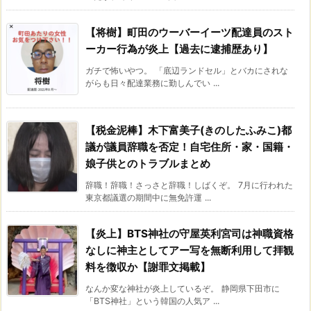
【将樹】町田のウーバーイーツ配達員のスト
ーカー行為が炎上【過去に逮捕歴あり】
ガチで怖いやつ。 「底辺ランドセル」とバカにされな
がらも日々配達業務に勤しんでい ...
【税金泥棒】木下富美子(きのしたふみこ)都
議が議員辞職を否定！自宅住所・家・国籍・
娘子供とのトラブルまとめ
辞職！辞職！さっさと辞職！しばくぞ。 7月に行われた
東京都議選の期間中に無免許運 ...
【炎上】BTS神社の守屋英利宮司は神職資格
なしに神主としてアー写を無断利用して拝観
料を徴収か【謝罪文掲載】
なんか変な神社が炎上しているぞ。 静岡県下田市に
「BTS神社」という韓国の人気ア ...