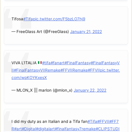
Tifosa
#Tifa
pic.twitter.com/F5bzLO7hj9
— FreeGlass Art (@FreeGlass)
January 21, 2022
VIVA L’ITALIA
#tifa
#fanart
#FinalFantasy
#FinalFantasyV
II
#FinalFantasyVIIRemake
#FFVIIRemake
#FFVII
pic.twitter.
com/wpKOYKxesX
— MLON_X ||| marlon (@mlon_x)
January 22, 2022
I did my duty as an Italian and a Tifa fan
#Tifa
#FFVII
#FF7
R
#art
#Digital
#digitalart
#finalfantasy7remake
#CLIPSTUDI