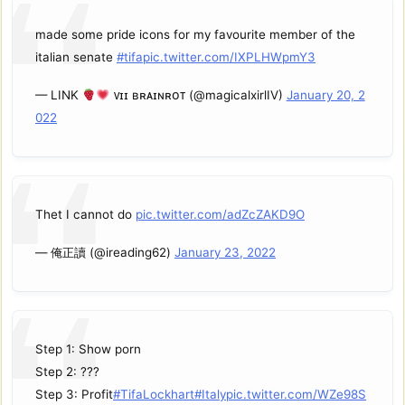
made some pride icons for my favourite member of the
italian senate
#tifa
pic.twitter.com/IXPLHWpmY3
— LINK
ᴠɪɪ ʙʀᴀɪɴʀᴏᴛ (@magicalxirlIV)
January 20, 2
022
Thet I cannot do
pic.twitter.com/adZcZAKD9O
— 俺正讀 (@ireading62)
January 23, 2022
Step 1: Show porn
Step 2: ???
Step 3: Profit
#TifaLockhart
#Italy
pic.twitter.com/WZe98S