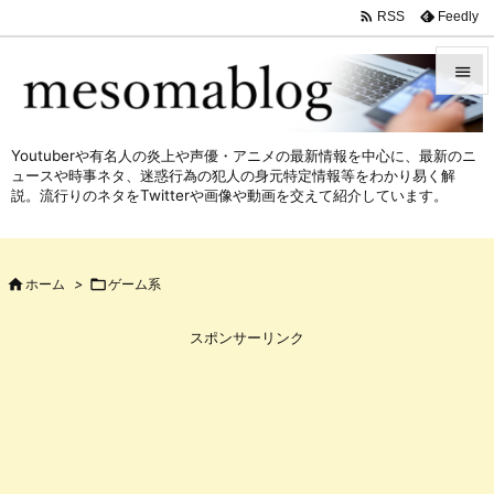

Feedly
RSS


メニュ
Youtuberや有名人の炎上や声優・アニメの最新情報を中心に、最新のニ

ュースや時事ネタ、迷惑行為の犯人の身元特定情報等をわかり易く解
サイド
説。流行りのネタをTwitterや画像や動画を交えて紹介しています。

前へ


ホーム
>

ゲーム系
次へ

スポンサーリンク
検索