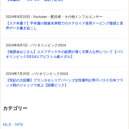
2024年8月20日
:
Youtuber・配信者・その他インフルエンサー
【ステ本蓮？】平本蓮の朝倉未来戦でのステロイド使用ドーピング疑惑と音
声データ書き起こし
2024年8月1日
:
パリオリンピック2024
【無課金おじさん】ユスフディケチの経歴が凄く元軍人な件について【パリ
オリンピック2024エアピストル銀メダル】
2024年7月31日
:
パリオリンピック2024
【世紀の大誤審】ブランカセシリアバーンズ女性審判が男子バスケ日本フラ
ンス戦のジャッジで炎上【誤審ピック】
カテゴリー
MLB・NPB