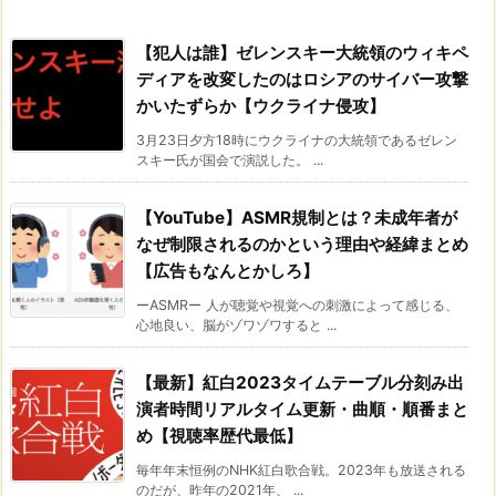
【犯人は誰】ゼレンスキー大統領のウィキペ
ディアを改変したのはロシアのサイバー攻撃
かいたずらか【ウクライナ侵攻】
3月23日夕方18時にウクライナの大統領であるゼレン
スキー氏が国会で演説した。 ...
【YouTube】ASMR規制とは？未成年者が
なぜ制限されるのかという理由や経緯まとめ
【広告もなんとかしろ】
ーASMRー 人が聴覚や視覚への刺激によって感じる、
心地良い、脳がゾワゾワすると ...
【最新】紅白2023タイムテーブル分刻み出
演者時間リアルタイム更新・曲順・順番まと
め【視聴率歴代最低】
毎年年末恒例のNHK紅白歌合戦。2023年も放送される
のだが、昨年の2021年、 ...