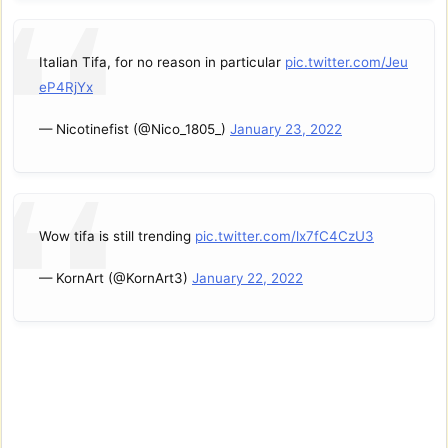
Italian Tifa, for no reason in particular
pic.twitter.com/Jeu
eP4RjYx
— Nicotinefist (@Nico_1805_)
January 23, 2022
Wow tifa is still trending
pic.twitter.com/lx7fC4CzU3
— KornArt (@KornArt3)
January 22, 2022