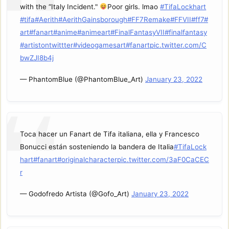
with the “Italy Incident."
Poor girls. lmao
#TifaLockhart
#tifa
#Aerith
#AerithGainsborough
#FF7Remake
#FFVII
#ff7
#
art
#fanart
#anime
#animeart
#FinalFantasyVII
#finalfantasy
#artistontwittter
#videogamesart
#fanart
pic.twitter.com/C
bwZJI8b4j
— PhantomBlue (@PhantomBlue_Art)
January 23, 2022
Toca hacer un Fanart de Tifa italiana, ella y Francesco
Bonucci están sosteniendo la bandera de Italia
#TifaLock
hart
#fanart
#originalcharacter
pic.twitter.com/3aF0CaCEC
r
— Godofredo Artista (@Gofo_Art)
January 23, 2022