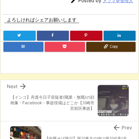

Posted by
メソマ＠管理人
よろしければシェアお願いします
B!
Copy

Next
【インコ】舟渡今日子容疑者(職業・無職)の顔
画像・Facebook・事故現場はどこか【川崎市
宮前区事故】

Prev
【中華そば堀川】堀川将太の姉は堀川絵美(吉