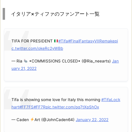
イタリア×ティファのファンアート一覧
TIFA FOR PRESIDENT
#Tifa
#FinalFantasyVIIRemake
pi
c.twitter.com/okeRc2yWBb
— Ria
•COMMISSIONS CLOSED• (@Ria_neearts)
Jan
uary 21, 2022
Tifa is showing some love for Italy this morning
#TifaLock
hart
#FF7FS
#FF7R
pic.twitter.com/pq7tXpShOx
— Caden
Art (@JohnCaden64)
January 22, 2022