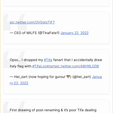
pic.twitter.com/OVGqtzTjF7
— CEO of MILFS (@TinaFate1)
January 22, 2022
Opss… I dropped my
#Tifa
fanart that I accidentally draw
italy flag with.
#TifaLockhart
pic.twitter.com/A6h16L0Zl6
— Hei_zart (now hoping for gurou!
) (@hei_zart)
Janua
ry 23, 2022
First drawing of post-renaming & it’s poor Tifa dealing