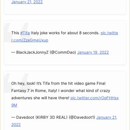
January 21, 2022
This
#Tifa
Italy joke works for about 8 seconds.
pic.twitte
r.com/ZzeGmeUxup
— BlackJackJonnyZ (@CommDao)
January 19, 2022
Oh hey, look! It’s Tifa from the hit video game Final
Fantasy 7 in Rome, Italy! I wonder what kind of crazy
adventures she will have there!
pic.twitter.com/rOqFHHsx
9M
— Davedoot (KIRBY 3D REAL) (@Davedoot1)
January 21,
2022