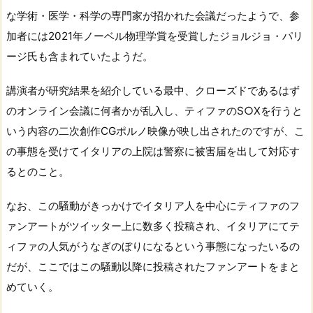
な学術・医学・科学の専門家が招かれた会議だったようで、参
加者には2021年ノーベル物理学賞を受賞したジョルジョ・パリ
ージ氏も含まれていたようだ。
講演者が研究結果を紹介している最中、クローズドであるはず
のオンライン会議に何者かが乱入し、ティファのS○Xを行うと
いう内容の二次創作CGポルノ映像が映し出されたのですが、こ
の事態を受けてイタリアの上院は警察に被害届を出して対応す
るとのこと。
なお、この騒動がきっかけでイタリア人を中心にティファのフ
ァンアートがツイッター上に数多く投稿され、イタリアにてテ
ィファの人気がうなぎのぼりになるという事態になったいるの
だが、ここではこの騒動以降に投稿されたファンアートをまと
めていく。