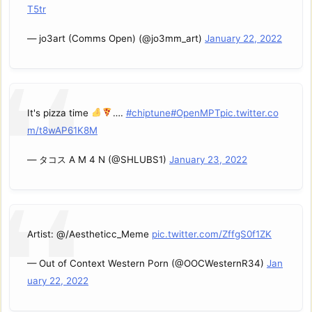
T5tr
— jo3art (Comms Open) (@jo3mm_art)
January 22, 2022
It's pizza time
….
#chiptune
#OpenMPT
pic.twitter.co
m/t8wAP61K8M
— タコス A M 4 N (@SHLUBS1)
January 23, 2022
Artist: @/Aestheticc_Meme
pic.twitter.com/ZffgS0f1ZK
— Out of Context Western Porn (@OOCWesternR34)
Jan
uary 22, 2022