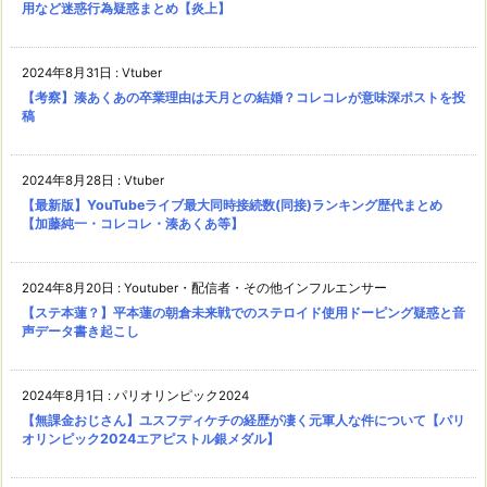
用など迷惑行為疑惑まとめ【炎上】
2024年8月31日
:
Vtuber
【考察】湊あくあの卒業理由は天月との結婚？コレコレが意味深ポストを投
稿
2024年8月28日
:
Vtuber
【最新版】YouTubeライブ最大同時接続数(同接)ランキング歴代まとめ
【加藤純一・コレコレ・湊あくあ等】
2024年8月20日
:
Youtuber・配信者・その他インフルエンサー
【ステ本蓮？】平本蓮の朝倉未来戦でのステロイド使用ドーピング疑惑と音
声データ書き起こし
2024年8月1日
:
パリオリンピック2024
【無課金おじさん】ユスフディケチの経歴が凄く元軍人な件について【パリ
オリンピック2024エアピストル銀メダル】