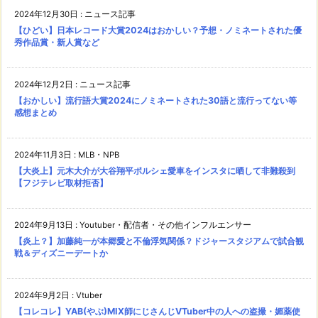
2024年12月30日
:
ニュース記事
【ひどい】日本レコード大賞2024はおかしい？予想・ノミネートされた優
秀作品賞・新人賞など
2024年12月2日
:
ニュース記事
【おかしい】流行語大賞2024にノミネートされた30語と流行ってない等
感想まとめ
2024年11月3日
:
MLB・NPB
【大炎上】元木大介が大谷翔平ポルシェ愛車をインスタに晒して非難殺到
【フジテレビ取材拒否】
2024年9月13日
:
Youtuber・配信者・その他インフルエンサー
【炎上？】加藤純一が本郷愛と不倫浮気関係？ドジャースタジアムで試合観
戦＆ディズニーデートか
2024年9月2日
:
Vtuber
【コレコレ】YAB(やぶ)MIX師にじさんじVTuber中の人への盗撮・媚薬使