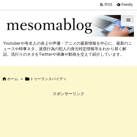

Feedly
RSS


メニュ
Youtuberや有名人の炎上や声優・アニメの最新情報を中心に、最新のニ

ュースや時事ネタ、迷惑行為の犯人の身元特定情報等をわかり易く解
サイド
説。流行りのネタをTwitterや画像や動画を交えて紹介しています。

前へ


ホーム
>

トゥーランスパイディ
次へ

スポンサーリンク
検索