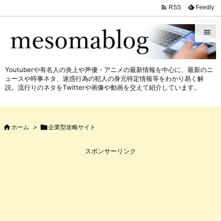

Feedly
RSS


メニュ
Youtuberや有名人の炎上や声優・アニメの最新情報を中心に、最新のニ

ュースや時事ネタ、迷惑行為の犯人の身元特定情報等をわかり易く解
サイド
説。流行りのネタをTwitterや画像や動画を交えて紹介しています。

前へ


ホーム
>

企業型攻略サイト
次へ

スポンサーリンク
検索