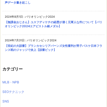
声データ書き起こし
2024年8月1日
:
パリオリンピック2024
【無課金おじさん】ユスフディケチの経歴が凄く元軍人な件について【パリ
オリンピック2024エアピストル銀メダル】
2024年7月31日
:
パリオリンピック2024
【世紀の大誤審】ブランカセシリアバーンズ女性審判が男子バスケ日本フラ
ンス戦のジャッジで炎上【誤審ピック】
カテゴリー
MLB・NPB
SEOテクニック
SNS