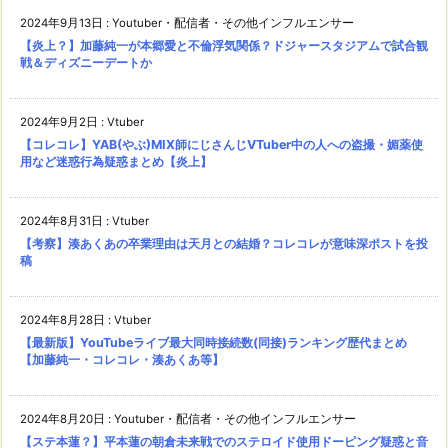
2024年9月13日
:
Youtuber・配信者・その他インフルエンサー
【炎上？】加藤純一が本郷愛と不倫浮気関係？ドジャースタジアムで試合観
戦＆ディズニーデートか
2024年9月2日
:
Vtuber
【コレコレ】YAB(やぶ)MIX師にじさんじVTuber中の人への盗撮・媚薬使
用など迷惑行為疑惑まとめ【炎上】
2024年8月31日
:
Vtuber
【考察】湊あくあの卒業理由は天月との結婚？コレコレが意味深ポストを投
稿
2024年8月28日
:
Vtuber
【最新版】YouTubeライブ最大同時接続数(同接)ランキング歴代まとめ
【加藤純一・コレコレ・湊あくあ等】
2024年8月20日
:
Youtuber・配信者・その他インフルエンサー
【ステ本蓮？】平本蓮の朝倉未来戦でのステロイド使用ドーピング疑惑と音