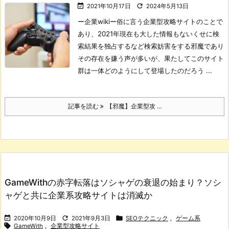


2021年10月17日
2024年5月13日
ー企業wikiー
俗に言う企業型攻略サイトのことで
あり、2021年現在も大した情報もないくせに検
索結果を独占するなど検索妨害をする邪魔であり
その存在を嫌う声が多いが、果たしてこのサイト
群は一体どのようにして登場したのだろう ...
記事を読む
【邪魔】企業型攻 ...
GameWithの赤字転落はソシャゲの衰退の始まり？ソシ
ャゲと共に企業系攻略サイトは消滅か



2020年10月9日
2021年9月3日
SEOテクニック
,
ゲーム系

GameWith
,
企業型攻略サイト