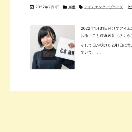

2022年2月1日

声優

アイムエンタープライズ
,
佐
2022年1月31日付けでア
ねる」こと佐倉綾音（さくら
そして日が明けた2月1日に
ていて、 ...