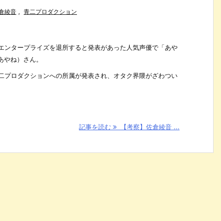
倉綾音
,
青二プロダクション
イムエンタープライズを退所すると発表があった人気声優で「あや
あやね）さん。
青二プロダクションへの所属が発表され、オタク界隈がざわつい
記事を読む
【考察】佐倉綾音 ...