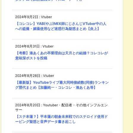
2024年9月2日
:
Vtuber
【コレコレ】YAB(やぶ)MIX師にじさんじVTuber中の人
への盗撮・媚薬使用など迷惑行為疑惑まとめ【炎上】
2024年8月31日
:
Vtuber
【考察】湊あくあの卒業理由は天月との結婚？コレコレが
意味深ポストを投稿
2024年8月28日
:
Vtuber
【最新版】YouTubeライブ最大同時接続数(同接)ランキン
グ歴代まとめ【加藤純一・コレコレ・湊あくあ等】
2024年8月20日
:
Youtuber・配信者・その他インフルエン
サー
【ステ本蓮？】平本蓮の朝倉未来戦でのステロイド使用ド
ーピング疑惑と音声データ書き起こし