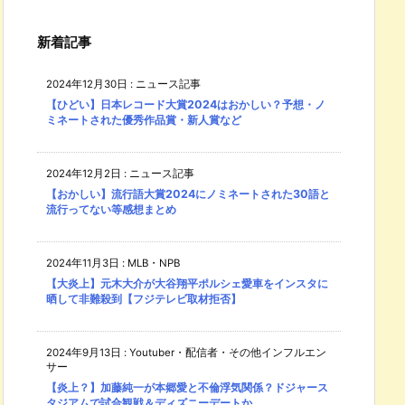
新着記事
2024年12月30日
:
ニュース記事
【ひどい】日本レコード大賞2024はおかしい？予想・ノ
ミネートされた優秀作品賞・新人賞など
2024年12月2日
:
ニュース記事
【おかしい】流行語大賞2024にノミネートされた30語と
流行ってない等感想まとめ
2024年11月3日
:
MLB・NPB
【大炎上】元木大介が大谷翔平ポルシェ愛車をインスタに
晒して非難殺到【フジテレビ取材拒否】
2024年9月13日
:
Youtuber・配信者・その他インフルエン
サー
【炎上？】加藤純一が本郷愛と不倫浮気関係？ドジャース
タジアムで試合観戦＆ディズニーデートか