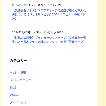
2024年8月1日
:
パリオリンピック2024
【無課金おじさん】ユスフディケチの経歴が凄く元軍人な
件について【パリオリンピック2024エアピストル銀メダ
ル】
2024年7月31日
:
パリオリンピック2024
【世紀の大誤審】ブランカセシリアバーンズ女性審判が男
子バスケ日本フランス戦のジャッジで炎上【誤審ピック】
カテゴリー
MLB・NPB
SEOテクニック
SNS
Vtuber
WordPress