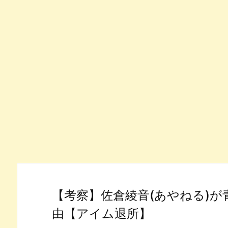
【考察】佐倉綾音(あやねる)
由【アイム退所】