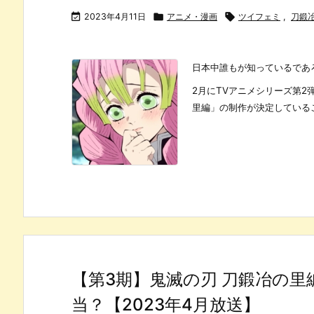

2023年4月11日

アニメ・漫画

ツイフェミ
,
刀鍛
日本中誰もが知っているであ
2月にTVアニメシリーズ第
里編」の制作が決定しているこ
【第3期】鬼滅の刃 刀鍛冶の里
当？【2023年4月放送】