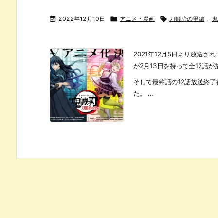

2022年12月10日

アニメ・漫画

刀鍛冶の里編
,
鬼
2021年12月5日より放送
が2月13日を持って全12話
そして最終話の12話放送終
た。 ...