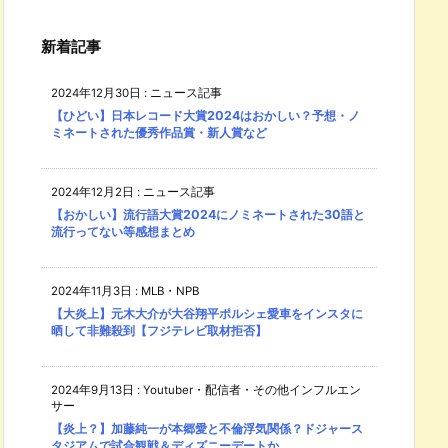
新着記事
2024年12月30日
:
ニュース記事
【ひどい】日本レコード大賞2024はおかしい？予想・ノ
ミネートされた優秀作品賞・新人賞など
2024年12月2日
:
ニュース記事
【おかしい】流行語大賞2024にノミネートされた30語と
流行ってない等感想まとめ
2024年11月3日
:
MLB・NPB
【大炎上】元木大介が大谷翔平ポルシェ愛車をインスタに
晒して非難殺到【フジテレビ取材拒否】
2024年9月13日
:
Youtuber・配信者・その他インフルエン
サー
【炎上？】加藤純一が本郷愛と不倫浮気関係？ドジャース
タジアムで試合観戦＆ディズニーデートか