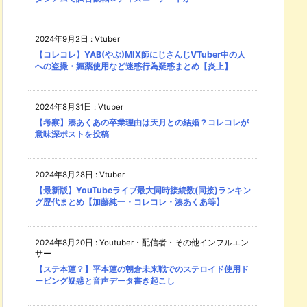
2024年9月2日
:
Vtuber
【コレコレ】YAB(やぶ)MIX師にじさんじVTuber中の人
への盗撮・媚薬使用など迷惑行為疑惑まとめ【炎上】
2024年8月31日
:
Vtuber
【考察】湊あくあの卒業理由は天月との結婚？コレコレが
意味深ポストを投稿
2024年8月28日
:
Vtuber
【最新版】YouTubeライブ最大同時接続数(同接)ランキン
グ歴代まとめ【加藤純一・コレコレ・湊あくあ等】
2024年8月20日
:
Youtuber・配信者・その他インフルエン
サー
【ステ本蓮？】平本蓮の朝倉未来戦でのステロイド使用ド
ーピング疑惑と音声データ書き起こし