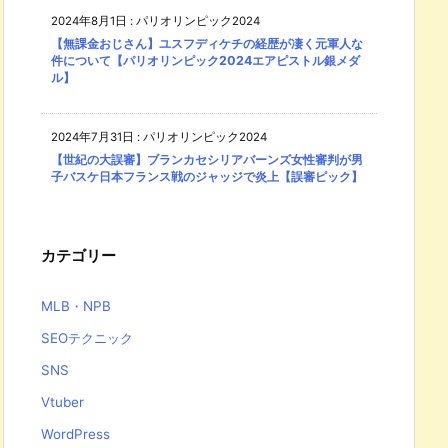
2024年8月1日
:
パリオリンピック2024
【無課金おじさん】ユスフディケチの経歴が凄く元軍人な
件について【パリオリンピック2024エアピストル銀メダ
ル】
2024年7月31日
:
パリオリンピック2024
【世紀の大誤審】ブランカセシリアバーンズ女性審判が男
子バスケ日本フランス戦のジャッジで炎上【誤審ピック】
カテゴリー
MLB・NPB
SEOテクニック
SNS
Vtuber
WordPress