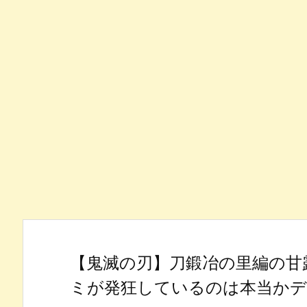
【鬼滅の刃】刀鍛冶の里編の甘
ミが発狂しているのは本当か