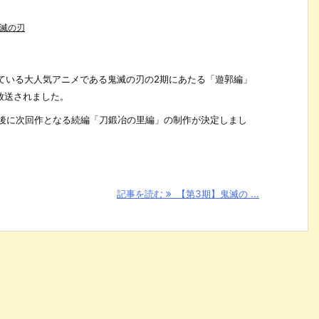
滅の刃
されている大人気アニメである鬼滅の刃の2期にあたる「遊郭編」
が放送されました。
了後に次回作となる続編「刀鍛冶の里編」の制作が決定しまし
記事を読む
【第3期】鬼滅の ...