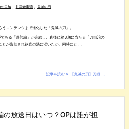
冶の里編
,
甘露寺蜜璃
,
鬼滅の刃
ろうコンテンツまで進化した「鬼滅の刃」。
2弾である「遊郭編」が完結し、直後に第3期に当たる「刀鍛冶の
とが告知され歓喜の渦に湧いたが、同時にと ...
記事を読む
【鬼滅の刃】刀鍛 ...
編の放送日はいつ？OPは誰が担