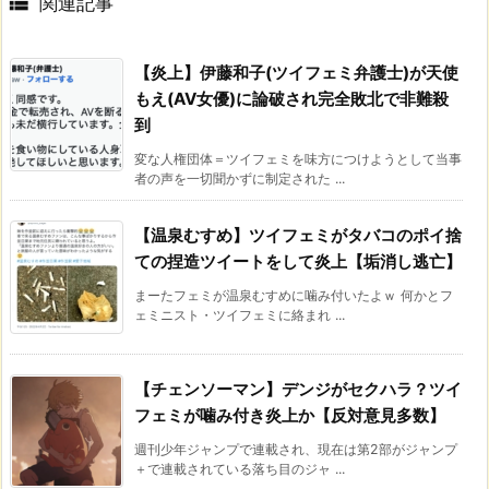

関連記事
【炎上】伊藤和子(ツイフェミ弁護士)が天使
もえ(AV女優)に論破され完全敗北で非難殺
到
変な人権団体＝ツイフェミを味方につけようとして当事
者の声を一切聞かずに制定された ...
【温泉むすめ】ツイフェミがタバコのポイ捨
ての捏造ツイートをして炎上【垢消し逃亡】
まーたフェミが温泉むすめに噛み付いたよｗ 何かとフ
ェミニスト・ツイフェミに絡まれ ...
【チェンソーマン】デンジがセクハラ？ツイ
フェミが噛み付き炎上か【反対意見多数】
週刊少年ジャンプで連載され、現在は第2部がジャンプ
＋で連載されている落ち目のジャ ...