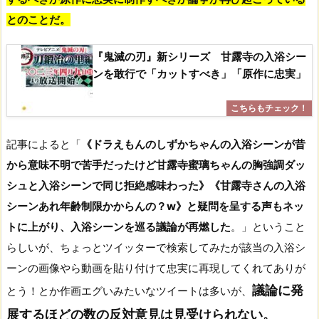
とのことだ。
『鬼滅の刃』新シリーズ 甘露寺の入浴シー
ンを敢行で「カットすべき」「原作に忠実」
記事によると「
《ドラえもんのしずかちゃんの入浴シーンが昔
から意味不明で苦手だったけど甘露寺蜜璃ちゃんの胸強調ダッ
シュと入浴シーンで同じ拒絶感味わった》《甘露寺さんの入浴
シーンあれ年齢制限かからんの？w》と疑問を呈する声もネッ
トに上がり、入浴シーンを巡る議論が再燃した
。」ということ
らしいが、ちょっとツイッターで検索してみたが該当の入浴シ
ーンの画像やら動画を貼り付けて忠実に再現してくれてありが
議論に発
とう！とか作画エグいみたいなツイートは多いが、
展するほどの数の反対意見は見受けられない。