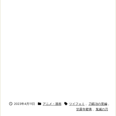



2023年4月11日
アニメ・漫画
ツイフェミ
,
刀鍛冶の里編
,
甘露寺蜜璃
,
鬼滅の刃