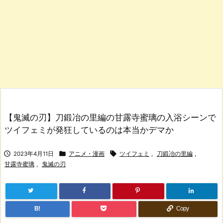
【鬼滅の刃】刀鍛冶の里編の甘露寺蜜璃の入浴シーンで
ツイフェミが発狂しているのは本当かデマか



2023年4月11日
アニメ・漫画
ツイフェミ
,
刀鍛冶の里編
,
甘露寺蜜璃
,
鬼滅の刃
B!
Copy