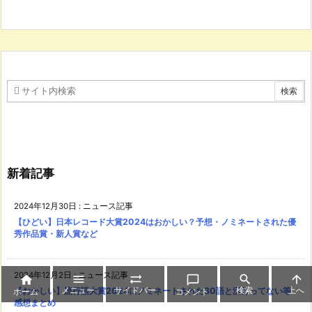
新着記事
2024年12月30日
:
ニュース記事
【ひどい】日本レコード大賞2024はおかしい？予想・ノミネートされた優
秀作品賞・新人賞など
2024年12月2日
:
ニュース記事






【おかしい】流行語大賞2024にノミネートされた30語と流行ってない等
メニュー
サイドバー
検索
上へ
ホーム
コメント
感想まとめ