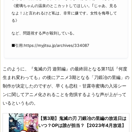
《蜜璃ちゃんの温泉のとこカットしてほしい。｢じゃあ、見る
なよ！｣と言われるけど私は、非常に嫌です。女性を侮辱して
る》
など、問題視する声が殺到している。
■引用:https://myjitsu.jp/archives/334087
このように、『鬼滅の刃 遊郭編』の最終回となる第11話『何度
生まれ変わっても』の後にアニメ3期となる「刀鍛冶の里編」の
制作が決定したのですが、早くも恋柱・甘露寺蜜璃の入浴シー
ンに関してアニメ化されることを危惧するような声が上がって
いるというもの。
【第3期】鬼滅の刃 刀鍛冶の里編の放送日は
いつ？OPは誰が担当？【2023年4月放送】