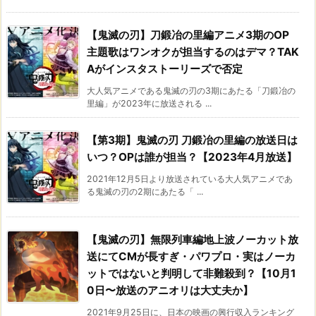
【鬼滅の刃】刀鍛冶の里編アニメ3期のOP
主題歌はワンオクが担当するのはデマ？TAK
Aがインスタストーリーズで否定
大人気アニメである鬼滅の刃の3期にあたる「刀鍛冶の
里編」が2023年に放送される ...
【第3期】鬼滅の刃 刀鍛冶の里編の放送日は
いつ？OPは誰が担当？【2023年4月放送】
2021年12月5日より放送されている大人気アニメであ
る鬼滅の刃の2期にあたる「 ...
【鬼滅の刃】無限列車編地上波ノーカット放
送にてCMが長すぎ・パワプロ・実はノーカ
ットではないと判明して非難殺到？【10月1
0日〜放送のアニオリは大丈夫か】
2021年9月25日に、日本の映画の興行収入ランキング