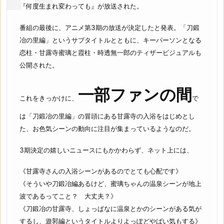
『何度生まれ変わっても』が放送された。
番組の最後に、アニメ第3期の放送が決定したと発表。「刀鍛
冶の里編」というサブタイトルとともに、キーパーソンとなる
恋柱・甘露寺蜜璃と霞柱・時透無一郎のティザービジュアルも
公開された。
一部ファンの間
これをきっかけに、
で
は「刀鍛冶の里編」の冒頭にある甘露寺の入浴をはじめとし
た、お色気シーンの動向に注目が集まっているようなのだ。
3期決定の嬉しいニュースにもかかわらず、ネット上には、
《甘露寺さんの入浴シーンがあるのでとても心配です》
《そういや刀鍛冶編あるけど、蜜璃ちゃんの温泉シーンが地上
波であるってこと？ 大丈夫？》
《刀鍛冶の甘露寺、しょっぱなに温泉とかのシーンがある気が
するし、遊郭編というタイトルよりよっぽどやばい気もする》