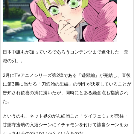
日本中誰もが知っているであろうコンテンツまで進化した「鬼
滅の刃」。
2月にTVアニメシリーズ第2弾である「遊郭編」が完結し、直後
に第3期に当たる「刀鍛冶の里編」の制作が決定していることが
告知され歓喜の渦に湧いたが、同時にとある懸念点も指摘され
た。
というのも、ネット界のがん細胞こと「ツイフェミ」が恋柱・
甘露寺蜜璃の入浴シーンにイチャモンを付けて該当シーンをカ
ットさせるのではないか？というものだ。