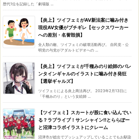
歴代1位を記録した「劇場版 ...
【炎上】ツイフェミがAV新法案に噛み付き
現役AV女優がブチギレ【セックスワーカー
への差別・名誉毀損】
全人類の敵、ツイフェミの破壊活動再び。 自民党・公
明党の与党がアダルトビデオへの ...
【炎上】ツイフェミが千種みのり絵師のバレ
ンタインギャルのイラストに噛み付き発狂
【選挙ギャルズ】
ツイフェミによる炎上商法再び。 2023年2月13日に
「千種みのり」という女絵師 ...
【ツイフェミ】スカートが股に食い込んでい
る？ラブライブ！サンシャイン!!とららぽー
と沼津コラボイラストにクレーム
沼津市が総出でプッシュアップしていることでもお馴染