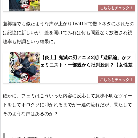
遊郭編でも似たような声が上がりTwitterで散々ネタにされたの
は記憶に新しいが、蓋を開けてみれば何も問題なく放送され視
聴率も好調という結果に。
【炎上】鬼滅の刃アニメ2期「遊郭編」がフ
ェミニスト・一部親から批判殺到？【女性差
確かに、フェミはこういった内容に反応して意味不明なツイー
トをしてボロクソに叩かれるまでが一連の流れだが、果たして
そのような声はあるのか？