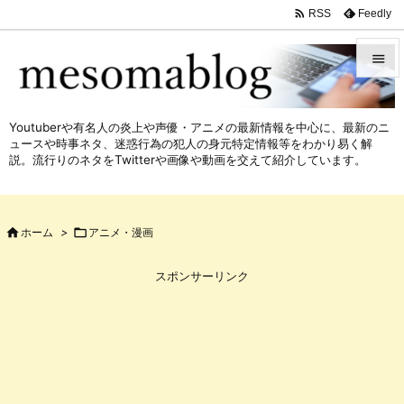

Feedly
RSS


メニュ
Youtuberや有名人の炎上や声優・アニメの最新情報を中心に、最新のニ

ュースや時事ネタ、迷惑行為の犯人の身元特定情報等をわかり易く解
サイド
説。流行りのネタをTwitterや画像や動画を交えて紹介しています。

前へ


ホーム
>

アニメ・漫画
次へ

スポンサーリンク
検索