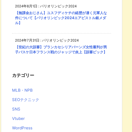
2024年8月1日
:
パリオリンピック2024
【無課金おじさん】ユスフディケチの経歴が凄く元軍人な
件について【パリオリンピック2024エアピストル銀メダ
ル】
2024年7月31日
:
パリオリンピック2024
【世紀の大誤審】ブランカセシリアバーンズ女性審判が男
子バスケ日本フランス戦のジャッジで炎上【誤審ピック】
カテゴリー
MLB・NPB
SEOテクニック
SNS
Vtuber
WordPress