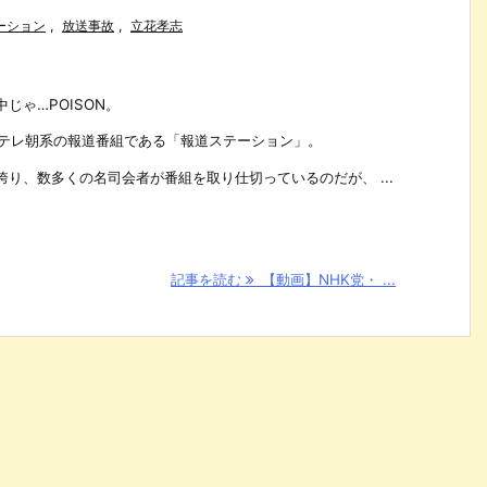
ーション
,
放送事故
,
立花孝志
じゃ…POISON。
れたテレ朝系の報道番組である「報道ステーション」。
り、数多くの名司会者が番組を取り仕切っているのだが、 ...
記事を読む
【動画】NHK党・ ...