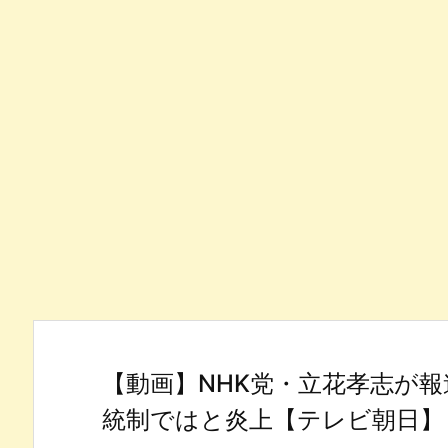
【動画】NHK党・立花孝志が
統制ではと炎上【テレビ朝日】