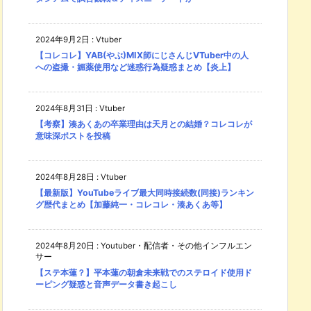
2024年9月2日
:
Vtuber
【コレコレ】YAB(やぶ)MIX師にじさんじVTuber中の人
への盗撮・媚薬使用など迷惑行為疑惑まとめ【炎上】
2024年8月31日
:
Vtuber
【考察】湊あくあの卒業理由は天月との結婚？コレコレが
意味深ポストを投稿
2024年8月28日
:
Vtuber
【最新版】YouTubeライブ最大同時接続数(同接)ランキン
グ歴代まとめ【加藤純一・コレコレ・湊あくあ等】
2024年8月20日
:
Youtuber・配信者・その他インフルエン
サー
【ステ本蓮？】平本蓮の朝倉未来戦でのステロイド使用ド
ーピング疑惑と音声データ書き起こし