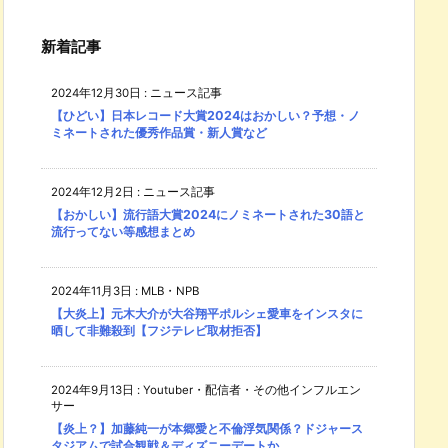
新着記事
2024年12月30日
:
ニュース記事
【ひどい】日本レコード大賞2024はおかしい？予想・ノ
ミネートされた優秀作品賞・新人賞など
2024年12月2日
:
ニュース記事
【おかしい】流行語大賞2024にノミネートされた30語と
流行ってない等感想まとめ
2024年11月3日
:
MLB・NPB
【大炎上】元木大介が大谷翔平ポルシェ愛車をインスタに
晒して非難殺到【フジテレビ取材拒否】
2024年9月13日
:
Youtuber・配信者・その他インフルエン
サー
【炎上？】加藤純一が本郷愛と不倫浮気関係？ドジャース
タジアムで試合観戦＆ディズニーデートか