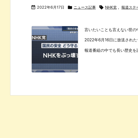

2022年6月17日

ニュース記事

NHK党
,
報道ステ
言いたいことも言えない世の中
2022年6月16日に放送さ
報道番組の中でも長い歴史を誇