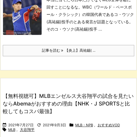
回すことになるな。
WBC（ワールド・ベースボ
ール・クラシック）の韓国代表であるコ・ウソク
(高祐錫)投手のとある発言が話題となっている。
そのコ・ウソク(高祐錫)投手 ...
記事を読む
【炎上】高祐錫( ...
【無料視聴可】MLBエンゼルス大谷翔平の試合を見たい
ならAbemaがおすすめの理由【NHK・J SPORTSと比
較してもコスパ最強】



2021年7月27日
2021年9月3日
MLB・NPB
,
おすすめVOD

MLB
,
大谷翔平