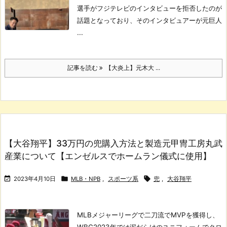
選手がフジテレビのインタビューを拒否したのが
話題となっており、そのインタビュアーが元巨人
...
記事を読む
【大炎上】元木大 ...
【大谷翔平】33万円の兜購入方法と製造元甲冑工房丸武
産業について【エンゼルスでホームラン儀式に使用】



2023年4月10日
MLB・NPB
,
スポーツ系
兜
,
大谷翔平
MLBメジャーリーグで二刀流でMVPを獲得し、
WBC2023年では泥だらけのユニフォームでクロ