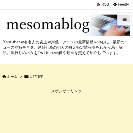

Feedly
RSS


メニュ
Youtuberや有名人の炎上や声優・アニメの最新情報を中心に、最新のニ

ュースや時事ネタ、迷惑行為の犯人の身元特定情報等をわかり易く解
サイド
説。流行りのネタをTwitterや画像や動画を交えて紹介しています。

前へ


ホーム
>

大谷翔平
次へ

スポンサーリンク
検索