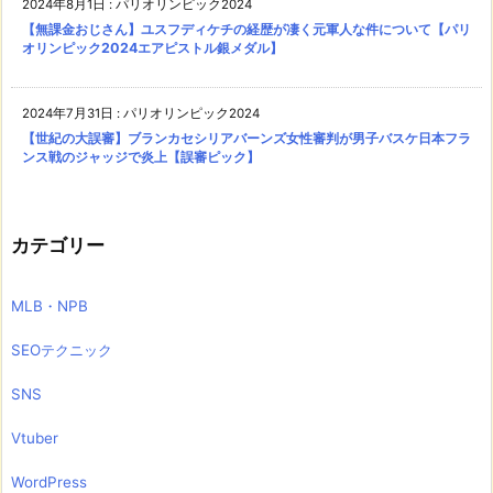
2024年8月1日
:
パリオリンピック2024
【無課金おじさん】ユスフディケチの経歴が凄く元軍人な件について【パリ
オリンピック2024エアピストル銀メダル】
2024年7月31日
:
パリオリンピック2024
【世紀の大誤審】ブランカセシリアバーンズ女性審判が男子バスケ日本フラ
ンス戦のジャッジで炎上【誤審ピック】
カテゴリー
MLB・NPB
SEOテクニック
SNS
Vtuber
WordPress