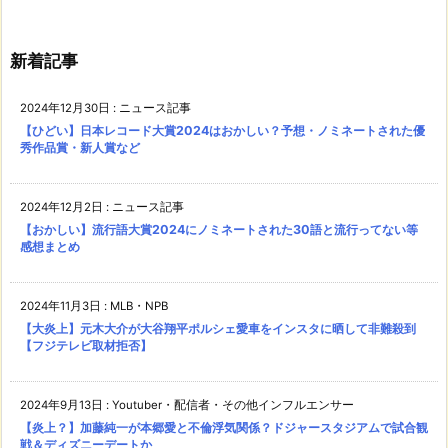
新着記事
2024年12月30日
:
ニュース記事
【ひどい】日本レコード大賞2024はおかしい？予想・ノミネートされた優
秀作品賞・新人賞など
2024年12月2日
:
ニュース記事
【おかしい】流行語大賞2024にノミネートされた30語と流行ってない等
感想まとめ
2024年11月3日
:
MLB・NPB
【大炎上】元木大介が大谷翔平ポルシェ愛車をインスタに晒して非難殺到
【フジテレビ取材拒否】
2024年9月13日
:
Youtuber・配信者・その他インフルエンサー
【炎上？】加藤純一が本郷愛と不倫浮気関係？ドジャースタジアムで試合観
戦＆ディズニーデートか