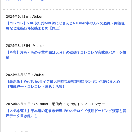
2024年9月2日
:
Vtuber
【コレコレ】YAB(やぶ)MIX師にじさんじVTuber中の人への盗撮・媚薬使
用など迷惑行為疑惑まとめ【炎上】
2024年8月31日
:
Vtuber
【考察】湊あくあの卒業理由は天月との結婚？コレコレが意味深ポストを投
稿
2024年8月28日
:
Vtuber
【最新版】YouTubeライブ最大同時接続数(同接)ランキング歴代まとめ
【加藤純一・コレコレ・湊あくあ等】
2024年8月20日
:
Youtuber・配信者・その他インフルエンサー
【ステ本蓮？】平本蓮の朝倉未来戦でのステロイド使用ドーピング疑惑と音
声データ書き起こし