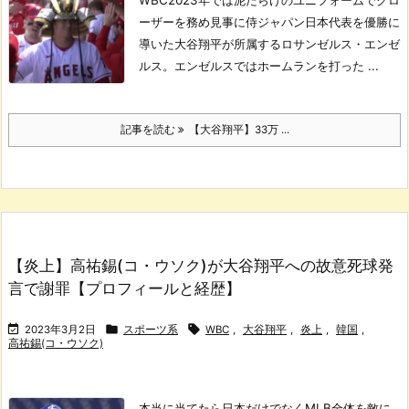
ーザーを務め見事に侍ジャパン日本代表を優勝に
導いた大谷翔平が所属するロサンゼルス・エンゼ
ルス。
エンゼルスではホームランを打った ...
記事を読む
【大谷翔平】33万 ...
【炎上】高祐錫(コ・ウソク)が大谷翔平への故意死球発
言で謝罪【プロフィールと経歴】



2023年3月2日
スポーツ系
WBC
,
大谷翔平
,
炎上
,
韓国
,
高祐錫(コ・ウソク)
本当に当てたら日本だけでなくMLB全体を敵に