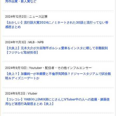
秀作品賞・新人賞など
2024年12月2日
:
ニュース記事
【おかしい】流行語大賞2024にノミネートされた30語と流行ってない等
感想まとめ
2024年11月3日
:
MLB・NPB
【大炎上】元木大介が大谷翔平ポルシェ愛車をインスタに晒して非難殺到
【フジテレビ取材拒否】
2024年9月13日
:
Youtuber・配信者・その他インフルエンサー
【炎上？】加藤純一が本郷愛と不倫浮気関係？ドジャースタジアムで試合観
戦＆ディズニーデートか
2024年9月2日
:
Vtuber
【コレコレ】YAB(やぶ)MIX師にじさんじVTuber中の人への盗撮・媚薬使
用など迷惑行為疑惑まとめ【炎上】