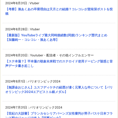
2024年8月31日
:
Vtuber
【考察】湊あくあの卒業理由は天月との結婚？コレコレが意味深ポストを投
稿
2024年8月28日
:
Vtuber
【最新版】YouTubeライブ最大同時接続数(同接)ランキング歴代まとめ
【加藤純一・コレコレ・湊あくあ等】
2024年8月20日
:
Youtuber・配信者・その他インフルエンサー
【ステ本蓮？】平本蓮の朝倉未来戦でのステロイド使用ドーピング疑惑と音
声データ書き起こし
2024年8月1日
:
パリオリンピック2024
【無課金おじさん】ユスフディケチの経歴が凄く元軍人な件について【パリ
オリンピック2024エアピストル銀メダル】
2024年7月31日
:
パリオリンピック2024
【世紀の大誤審】ブランカセシリアバーンズ女性審判が男子バスケ日本フラ
ンス戦のジャッジで炎上【誤審ピック】