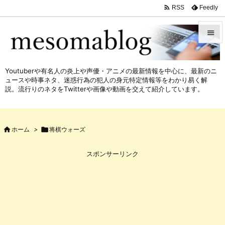

Feedly
RSS


メニュ
Youtuberや有名人の炎上や声優・アニメの最新情報を中心に、最新のニ

ュースや時事ネタ、迷惑行為の犯人の身元特定情報等をわかり易く解
サイド
説。流行りのネタをTwitterや画像や動画を交えて紹介しています。

前へ


ホーム
>

将棋ウォーズ
次へ

スポンサーリンク
検索