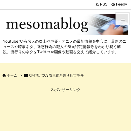

Feedly
RSS


メニュ
Youtuberや有名人の炎上や声優・アニメの最新情報を中心に、最新のニ

ュースや時事ネタ、迷惑行為の犯人の身元特定情報等をわかり易く解
サイド
説。流行りのネタをTwitterや画像や動画を交えて紹介しています。

前へ


ホーム
>

幼稚園バス3歳児置き去り死亡事件
次へ

スポンサーリンク
検索