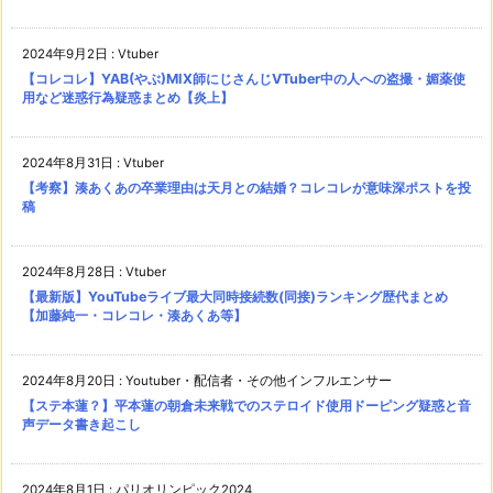
2024年9月2日
:
Vtuber
【コレコレ】YAB(やぶ)MIX師にじさんじVTuber中の人への盗撮・媚薬使
用など迷惑行為疑惑まとめ【炎上】
2024年8月31日
:
Vtuber
【考察】湊あくあの卒業理由は天月との結婚？コレコレが意味深ポストを投
稿
2024年8月28日
:
Vtuber
【最新版】YouTubeライブ最大同時接続数(同接)ランキング歴代まとめ
【加藤純一・コレコレ・湊あくあ等】
2024年8月20日
:
Youtuber・配信者・その他インフルエンサー
【ステ本蓮？】平本蓮の朝倉未来戦でのステロイド使用ドーピング疑惑と音
声データ書き起こし
2024年8月1日
:
パリオリンピック2024