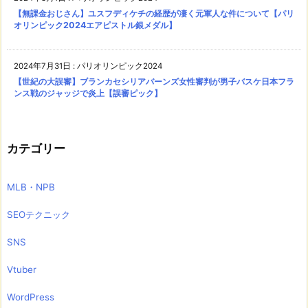
【無課金おじさん】ユスフディケチの経歴が凄く元軍人な件について【パリ
オリンピック2024エアピストル銀メダル】
2024年7月31日
:
パリオリンピック2024
【世紀の大誤審】ブランカセシリアバーンズ女性審判が男子バスケ日本フラ
ンス戦のジャッジで炎上【誤審ピック】
カテゴリー
MLB・NPB
SEOテクニック
SNS
Vtuber
WordPress