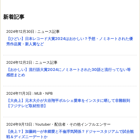
新着記事
2024年12月30日
:
ニュース記事
【ひどい】日本レコード大賞2024はおかしい？予想・ノミネートされた優
秀作品賞・新人賞など
2024年12月2日
:
ニュース記事
【おかしい】流行語大賞2024にノミネートされた30語と流行ってない等
感想まとめ
2024年11月3日
:
MLB・NPB
【大炎上】元木大介が大谷翔平ポルシェ愛車をインスタに晒して非難殺到
【フジテレビ取材拒否】
2024年9月13日
:
Youtuber・配信者・その他インフルエンサー
【炎上？】加藤純一が本郷愛と不倫浮気関係？ドジャースタジアムで試合観
戦＆ディズニーデートか