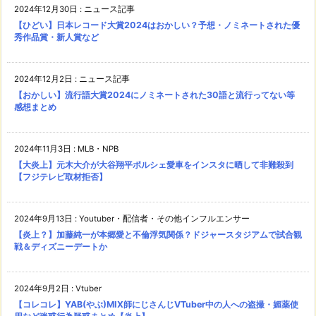
2024年12月30日
:
ニュース記事
【ひどい】日本レコード大賞2024はおかしい？予想・ノミネートされた優
秀作品賞・新人賞など
2024年12月2日
:
ニュース記事
【おかしい】流行語大賞2024にノミネートされた30語と流行ってない等
感想まとめ
2024年11月3日
:
MLB・NPB
【大炎上】元木大介が大谷翔平ポルシェ愛車をインスタに晒して非難殺到
【フジテレビ取材拒否】
2024年9月13日
:
Youtuber・配信者・その他インフルエンサー
【炎上？】加藤純一が本郷愛と不倫浮気関係？ドジャースタジアムで試合観
戦＆ディズニーデートか
2024年9月2日
:
Vtuber
【コレコレ】YAB(やぶ)MIX師にじさんじVTuber中の人への盗撮・媚薬使