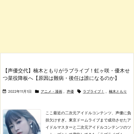
【声優交代】楠木ともりがラブライブ！虹ヶ咲・優木せ
つ菜役降板へ【原因は難病・後任は誰になるのか】



2022年11月1日
アニメ・漫画
,
声優
ラブライブ！
,
楠木ともり
ここ最近の二次元アイドルコンテンツ、声優に負
担欠けすぎ。
東京ドームライブまで成功させたア
イドルマスターと二次元アイドルコンテンツのツ