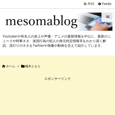

Feedly
RSS


メニュ
Youtuberや有名人の炎上や声優・アニメの最新情報を中心に、最新のニ

ュースや時事ネタ、迷惑行為の犯人の身元特定情報等をわかり易く解
サイド
説。流行りのネタをTwitterや画像や動画を交えて紹介しています。

前へ


ホーム
>

楠木ともり
次へ

スポンサーリンク
検索