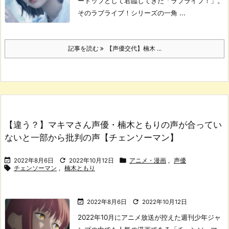
ートップとして君臨してきた「ラブライブ！」。
そのラブライブ！シリーズの一角 ...
記事を読む
【声優交代】楠木 ...
【違う？】マキマさん声優・楠木ともりの声が合ってい
ないと一部から批判の声【チェンソーマン】



2022年8月6日
2022年10月12日
アニメ・漫画
,
声優

チェンソーマン
,
楠木ともり


2022年8月6日
2022年10月12日
2022年10月にアニメ放送が控えた週刊少年ジャ