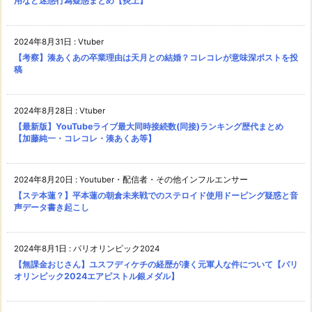
用など迷惑行為疑惑まとめ【炎上】
2024年8月31日
:
Vtuber
【考察】湊あくあの卒業理由は天月との結婚？コレコレが意味深ポストを投
稿
2024年8月28日
:
Vtuber
【最新版】YouTubeライブ最大同時接続数(同接)ランキング歴代まとめ
【加藤純一・コレコレ・湊あくあ等】
2024年8月20日
:
Youtuber・配信者・その他インフルエンサー
【ステ本蓮？】平本蓮の朝倉未来戦でのステロイド使用ドーピング疑惑と音
声データ書き起こし
2024年8月1日
:
パリオリンピック2024
【無課金おじさん】ユスフディケチの経歴が凄く元軍人な件について【パリ
オリンピック2024エアピストル銀メダル】