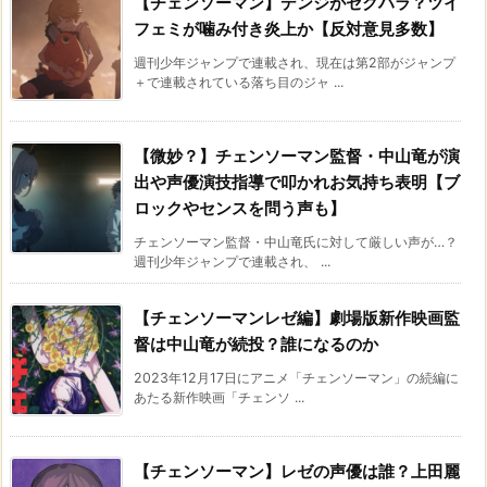
【チェンソーマン】デンジがセクハラ？ツイ
フェミが噛み付き炎上か【反対意見多数】
週刊少年ジャンプで連載され、現在は第2部がジャンプ
＋で連載されている落ち目のジャ ...
【微妙？】チェンソーマン監督・中山竜が演
出や声優演技指導で叩かれお気持ち表明【ブ
ロックやセンスを問う声も】
チェンソーマン監督・中山竜氏に対して厳しい声が…？
週刊少年ジャンプで連載され、 ...
【チェンソーマンレゼ編】劇場版新作映画監
督は中山竜が続投？誰になるのか
2023年12月17日にアニメ「チェンソーマン」の続編に
あたる新作映画「チェンソ ...
【チェンソーマン】レゼの声優は誰？上田麗