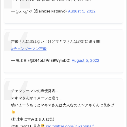
— ᐡ ̳ᴗ ̫ ᴗ ̳ᐡ♡ (@ainoseikatsuyo)
August 5, 2022
声優さんに罪はない！けどマキマさんは絶対に違う!!!!!
#チェンソーマン声優
— 鬼ポヨ (@DI4oLfPnE9WymbO)
August 5, 2022
チェンソーマンの声優発表…
マキマさんがイメージと違う…
幼いよーうもっとマキマさんは大人なのよ〜アキくんは良さげ
(野球中にすみませんね笑)
作画はやはり最高
pic.twitter.com/IQ7spbnajf