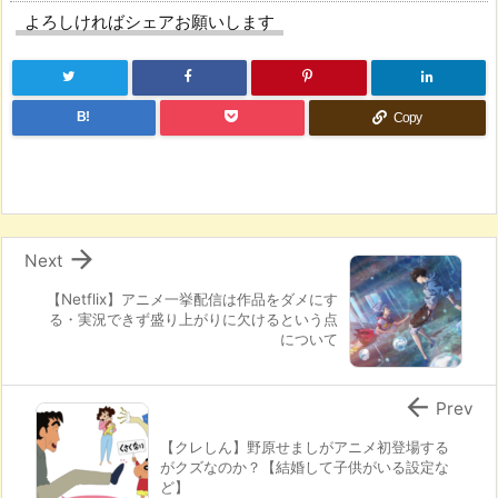
よろしければシェアお願いします
B!
Copy

Next
【Netflix】アニメ一挙配信は作品をダメにす
る・実況できず盛り上がりに欠けるという点
について

Prev
【クレしん】野原せましがアニメ初登場する
がクズなのか？【結婚して子供がいる設定な
ど】