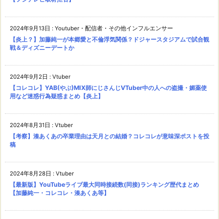
2024年9月13日
:
Youtuber・配信者・その他インフルエンサー
【炎上？】加藤純一が本郷愛と不倫浮気関係？ドジャースタジアムで試合観
戦＆ディズニーデートか
2024年9月2日
:
Vtuber
【コレコレ】YAB(やぶ)MIX師にじさんじVTuber中の人への盗撮・媚薬使
用など迷惑行為疑惑まとめ【炎上】
2024年8月31日
:
Vtuber
【考察】湊あくあの卒業理由は天月との結婚？コレコレが意味深ポストを投
稿
2024年8月28日
:
Vtuber
【最新版】YouTubeライブ最大同時接続数(同接)ランキング歴代まとめ
【加藤純一・コレコレ・湊あくあ等】