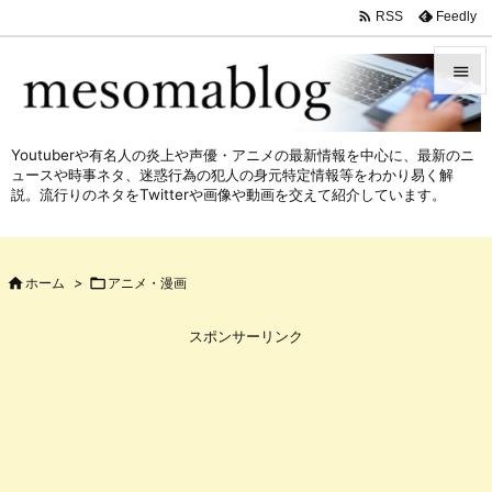

Feedly
RSS


メニュ
Youtuberや有名人の炎上や声優・アニメの最新情報を中心に、最新のニ

ュースや時事ネタ、迷惑行為の犯人の身元特定情報等をわかり易く解
サイド
説。流行りのネタをTwitterや画像や動画を交えて紹介しています。

前へ


ホーム
>

アニメ・漫画
次へ

スポンサーリンク
検索