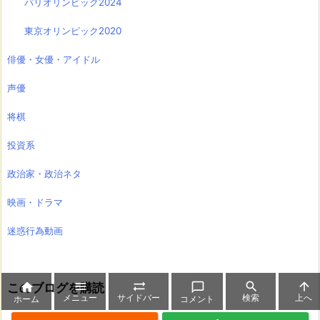
パリオリンピック2024
東京オリンピック2020
俳優・女優・アイドル
声優
将棋
投資系
政治家・政治ネタ
映画・ドラマ
迷惑行為動画




このブログを購読


メニュー
サイドバー
検索
上へ
ホーム
コメント