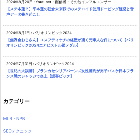
2024年8月20日
:
Youtuber・配信者・その他インフルエンサー
【ステ本蓮？】平本蓮の朝倉未来戦でのステロイド使用ドーピング疑惑と音
声データ書き起こし
2024年8月1日
:
パリオリンピック2024
【無課金おじさん】ユスフディケチの経歴が凄く元軍人な件について【パリ
オリンピック2024エアピストル銀メダル】
2024年7月31日
:
パリオリンピック2024
【世紀の大誤審】ブランカセシリアバーンズ女性審判が男子バスケ日本フラ
ンス戦のジャッジで炎上【誤審ピック】
カテゴリー
MLB・NPB
SEOテクニック