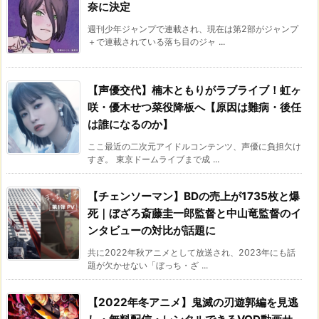
奈に決定
週刊少年ジャンプで連載され、現在は第2部がジャンプ
＋で連載されている落ち目のジャ ...
【声優交代】楠木ともりがラブライブ！虹ヶ
咲・優木せつ菜役降板へ【原因は難病・後任
は誰になるのか】
ここ最近の二次元アイドルコンテンツ、声優に負担欠け
すぎ。 東京ドームライブまで成 ...
【チェンソーマン】BDの売上が1735枚と爆
死｜ぼざろ斎藤圭一郎監督と中山竜監督のイ
ンタビューの対比が話題に
共に2022年秋アニメとして放送され、2023年にも話
題が欠かせない「ぼっち・ざ ...
【2022年冬アニメ】鬼滅の刃遊郭編を見逃