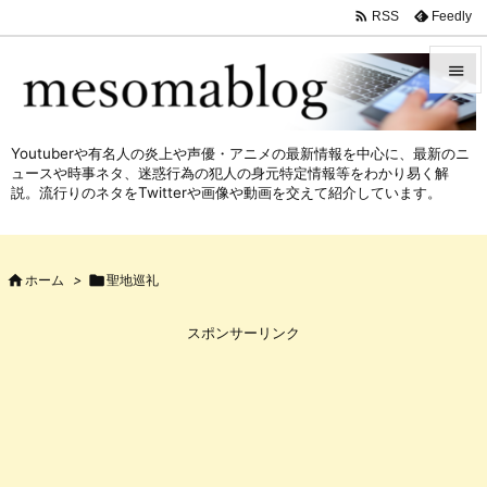

Feedly
RSS


メニュ
Youtuberや有名人の炎上や声優・アニメの最新情報を中心に、最新のニ

ュースや時事ネタ、迷惑行為の犯人の身元特定情報等をわかり易く解
サイド
説。流行りのネタをTwitterや画像や動画を交えて紹介しています。

前へ


ホーム
>

聖地巡礼
次へ

スポンサーリンク
検索