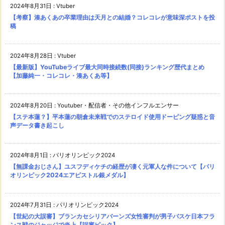
2024年8月31日
:
Vtuber
【考察】湊あくあの卒業理由は天月との結婚？コレコレが意味深ポストを投
稿
2024年8月28日
:
Vtuber
【最新版】YouTubeライブ最大同時接続数(同接)ランキング歴代まとめ
【加藤純一・コレコレ・湊あくあ等】
2024年8月20日
:
Youtuber・配信者・その他インフルエンサー
【ステ本蓮？】平本蓮の朝倉未来戦でのステロイド使用ドーピング疑惑と音
声データ書き起こし
2024年8月1日
:
パリオリンピック2024
【無課金おじさん】ユスフディケチの経歴が凄く元軍人な件について【パリ
オリンピック2024エアピストル銀メダル】
2024年7月31日
:
パリオリンピック2024
【世紀の大誤審】ブランカセシリアバーンズ女性審判が男子バスケ日本フラ
ンス戦のジャッジで炎上【誤審ピック】