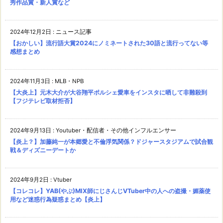
秀作品賞・新人賞など
2024年12月2日
:
ニュース記事
【おかしい】流行語大賞2024にノミネートされた30語と流行ってない等
感想まとめ
2024年11月3日
:
MLB・NPB
【大炎上】元木大介が大谷翔平ポルシェ愛車をインスタに晒して非難殺到
【フジテレビ取材拒否】
2024年9月13日
:
Youtuber・配信者・その他インフルエンサー
【炎上？】加藤純一が本郷愛と不倫浮気関係？ドジャースタジアムで試合観
戦＆ディズニーデートか
2024年9月2日
:
Vtuber
【コレコレ】YAB(やぶ)MIX師にじさんじVTuber中の人への盗撮・媚薬使
用など迷惑行為疑惑まとめ【炎上】