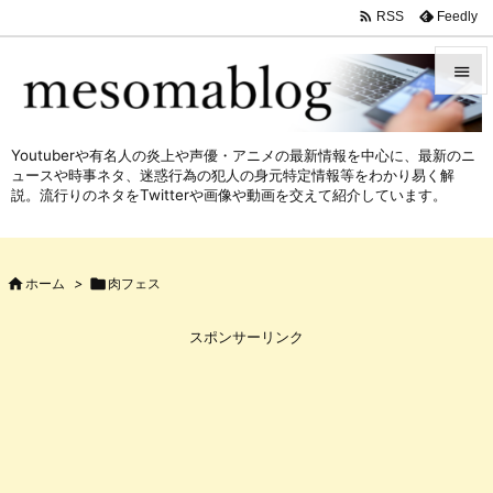

Feedly
RSS


メニュ
Youtuberや有名人の炎上や声優・アニメの最新情報を中心に、最新のニ

ュースや時事ネタ、迷惑行為の犯人の身元特定情報等をわかり易く解
サイド
説。流行りのネタをTwitterや画像や動画を交えて紹介しています。

前へ


ホーム
>

肉フェス
次へ

スポンサーリンク
検索