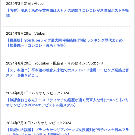
2024年8月31日
:
Vtuber
【考察】湊あくあの卒業理由は天月との結婚？コレコレが意味深ポストを投
稿
2024年8月28日
:
Vtuber
【最新版】YouTubeライブ最大同時接続数(同接)ランキング歴代まとめ
【加藤純一・コレコレ・湊あくあ等】
2024年8月20日
:
Youtuber・配信者・その他インフルエンサー
【ステ本蓮？】平本蓮の朝倉未来戦でのステロイド使用ドーピング疑惑と音
声データ書き起こし
2024年8月1日
:
パリオリンピック2024
【無課金おじさん】ユスフディケチの経歴が凄く元軍人な件について【パリ
オリンピック2024エアピストル銀メダル】
2024年7月31日
:
パリオリンピック2024
【世紀の大誤審】ブランカセシリアバーンズ女性審判が男子バスケ日本フラ
ンス戦のジャッジで炎上【誤審ピック】