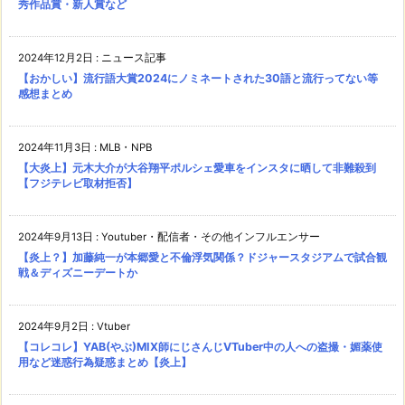
秀作品賞・新人賞など
2024年12月2日
:
ニュース記事
【おかしい】流行語大賞2024にノミネートされた30語と流行ってない等
感想まとめ
2024年11月3日
:
MLB・NPB
【大炎上】元木大介が大谷翔平ポルシェ愛車をインスタに晒して非難殺到
【フジテレビ取材拒否】
2024年9月13日
:
Youtuber・配信者・その他インフルエンサー
【炎上？】加藤純一が本郷愛と不倫浮気関係？ドジャースタジアムで試合観
戦＆ディズニーデートか
2024年9月2日
:
Vtuber
【コレコレ】YAB(やぶ)MIX師にじさんじVTuber中の人への盗撮・媚薬使
用など迷惑行為疑惑まとめ【炎上】