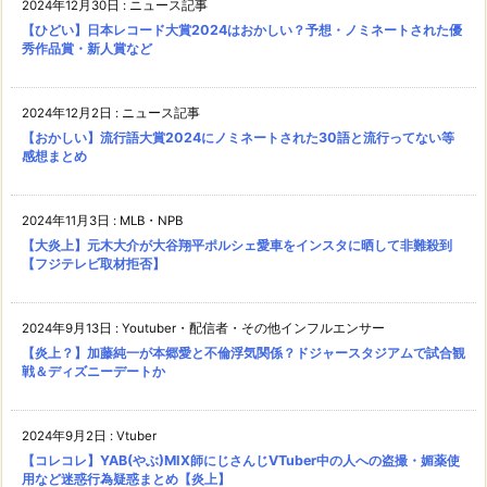
2024年12月30日
:
ニュース記事
【ひどい】日本レコード大賞2024はおかしい？予想・ノミネートされた優
秀作品賞・新人賞など
2024年12月2日
:
ニュース記事
【おかしい】流行語大賞2024にノミネートされた30語と流行ってない等
感想まとめ
2024年11月3日
:
MLB・NPB
【大炎上】元木大介が大谷翔平ポルシェ愛車をインスタに晒して非難殺到
【フジテレビ取材拒否】
2024年9月13日
:
Youtuber・配信者・その他インフルエンサー
【炎上？】加藤純一が本郷愛と不倫浮気関係？ドジャースタジアムで試合観
戦＆ディズニーデートか
2024年9月2日
:
Vtuber
【コレコレ】YAB(やぶ)MIX師にじさんじVTuber中の人への盗撮・媚薬使
用など迷惑行為疑惑まとめ【炎上】