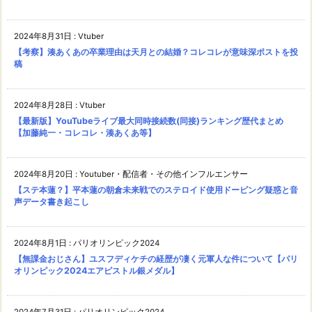
2024年8月31日
:
Vtuber
【考察】湊あくあの卒業理由は天月との結婚？コレコレが意味深ポストを投
稿
2024年8月28日
:
Vtuber
【最新版】YouTubeライブ最大同時接続数(同接)ランキング歴代まとめ
【加藤純一・コレコレ・湊あくあ等】
2024年8月20日
:
Youtuber・配信者・その他インフルエンサー
【ステ本蓮？】平本蓮の朝倉未来戦でのステロイド使用ドーピング疑惑と音
声データ書き起こし
2024年8月1日
:
パリオリンピック2024
【無課金おじさん】ユスフディケチの経歴が凄く元軍人な件について【パリ
オリンピック2024エアピストル銀メダル】
2024年7月31日
:
パリオリンピック2024