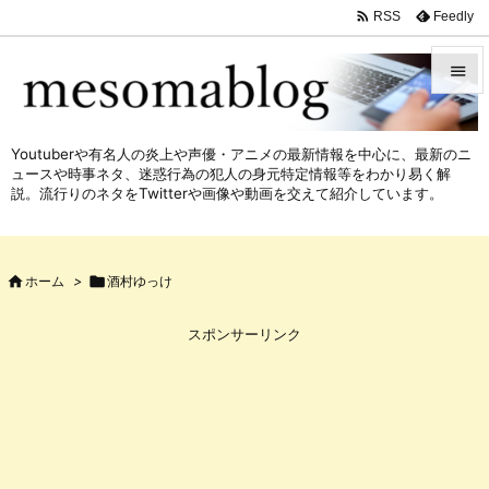

Feedly
RSS


メニュ
Youtuberや有名人の炎上や声優・アニメの最新情報を中心に、最新のニ

ュースや時事ネタ、迷惑行為の犯人の身元特定情報等をわかり易く解
サイド
説。流行りのネタをTwitterや画像や動画を交えて紹介しています。

前へ


ホーム
>

酒村ゆっけ
次へ

スポンサーリンク
検索