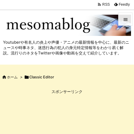

Feedly
RSS


メニュ
Youtuberや有名人の炎上や声優・アニメの最新情報を中心に、最新のニ

ュースや時事ネタ、迷惑行為の犯人の身元特定情報等をわかり易く解
サイド
説。流行りのネタをTwitterや画像や動画を交えて紹介しています。

前へ


ホーム
>

Classic Editor
次へ

スポンサーリンク
検索