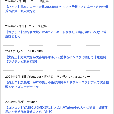
2024年12月30日
:
ニュース記事
【ひどい】日本レコード大賞2024はおかしい？予想・ノミネートされた優
秀作品賞・新人賞など
2024年12月2日
:
ニュース記事
【おかしい】流行語大賞2024にノミネートされた30語と流行ってない等
感想まとめ
2024年11月3日
:
MLB・NPB
【大炎上】元木大介が大谷翔平ポルシェ愛車をインスタに晒して非難殺到
【フジテレビ取材拒否】
2024年9月13日
:
Youtuber・配信者・その他インフルエンサー
【炎上？】加藤純一が本郷愛と不倫浮気関係？ドジャースタジアムで試合観
戦＆ディズニーデートか
2024年9月2日
:
Vtuber
【コレコレ】YAB(やぶ)MIX師にじさんじVTuber中の人への盗撮・媚薬使
用など迷惑行為疑惑まとめ【炎上】