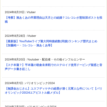
2024年8月31日
:
Vtuber
【考察】湊あくあの卒業理由は天月との結婚？コレコレが意味深ポストを投
稿
2024年8月28日
:
Vtuber
【最新版】YouTubeライブ最大同時接続数(同接)ランキング歴代まとめ
【加藤純一・コレコレ・湊あくあ等】
2024年8月20日
:
Youtuber・配信者・その他インフルエンサー
【ステ本蓮？】平本蓮の朝倉未来戦でのステロイド使用ドーピング疑惑と音
声データ書き起こし
2024年8月1日
:
パリオリンピック2024
【無課金おじさん】ユスフディケチの経歴が凄く元軍人な件について【パリ
オリンピック2024エアピストル銀メダル】
2024年7月31日
:
パリオリンピック2024