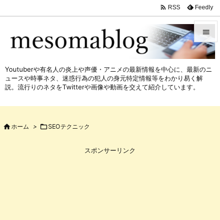

Feedly
RSS


メニュ
Youtuberや有名人の炎上や声優・アニメの最新情報を中心に、最新のニ

ュースや時事ネタ、迷惑行為の犯人の身元特定情報等をわかり易く解
サイド
説。流行りのネタをTwitterや画像や動画を交えて紹介しています。

前へ


ホーム
>

SEOテクニック
次へ

スポンサーリンク
検索