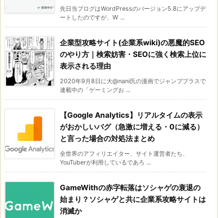
先日当ブログはWordPressのバージョン5.8にアップデ
ートしたのですが、W ...
企業型攻略サイト(企業系wiki)の悪魔的SEO
のやり方｜検索妨害・SEOに強く検索上位に
表示される理由
2020年9月8日に大@nani氏の漫画でジャンププラスで
連載中の「ゲーミングお ...
【Google Analytics】リアルタイムの表示
がおかしいバグ（急激に増える・0に減る）
と言った場合の対処法まとめ
全世界のアフィリエイター、サイト運営者たち、
YouTuberが利用しているであろ ...
GameWithの赤字転落はソシャゲの衰退の
始まり？ソシャゲと共に企業系攻略サイトは
消滅か