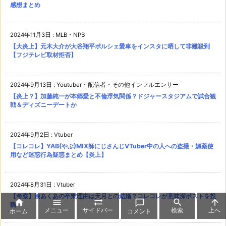
感想まとめ
2024年11月3日
:
MLB・NPB
【大炎上】元木大介が大谷翔平ポルシェ愛車をインスタに晒して非難殺到
【フジテレビ取材拒否】
2024年9月13日
:
Youtuber・配信者・その他インフルエンサー
【炎上？】加藤純一が本郷愛と不倫浮気関係？ドジャースタジアムで試合観
戦＆ディズニーデートか
2024年9月2日
:
Vtuber
【コレコレ】YAB(やぶ)MIX師にじさんじVTuber中の人への盗撮・媚薬使
用など迷惑行為疑惑まとめ【炎上】
2024年8月31日
:
Vtuber
【考察】湊あくあの卒業理由は天月との結婚？コレコレが意味深ポストを投






稿
メニュー
サイドバー
検索
上へ
ホーム
コメント