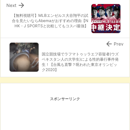

Next
【無料視聴可】MLBエンゼルス大谷翔平の試
合を見たいならAbemaがおすすめの理由【N
HK・J SPORTSと比較してもコスパ最強】

Prev
国立競技場でラフマトゥッラエフ容疑者(ウズ
ベキスタン人の大学生)による性的暴行事件発
生！【台風も直撃？呪われた東京オリンピッ
ク2020】
スポンサーリンク