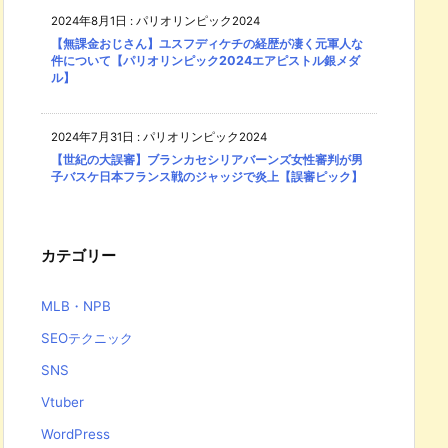
2024年8月1日
:
パリオリンピック2024
【無課金おじさん】ユスフディケチの経歴が凄く元軍人な
件について【パリオリンピック2024エアピストル銀メダ
ル】
2024年7月31日
:
パリオリンピック2024
【世紀の大誤審】ブランカセシリアバーンズ女性審判が男
子バスケ日本フランス戦のジャッジで炎上【誤審ピック】
カテゴリー
MLB・NPB
SEOテクニック
SNS
Vtuber
WordPress