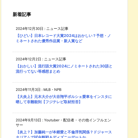
新着記事
2024年12月30日
:
ニュース記事
【ひどい】日本レコード大賞2024はおかしい？予想・ノ
ミネートされた優秀作品賞・新人賞など
2024年12月2日
:
ニュース記事
【おかしい】流行語大賞2024にノミネートされた30語と
流行ってない等感想まとめ
2024年11月3日
:
MLB・NPB
【大炎上】元木大介が大谷翔平ポルシェ愛車をインスタに
晒して非難殺到【フジテレビ取材拒否】
2024年9月13日
:
Youtuber・配信者・その他インフルエン
サー
【炎上？】加藤純一が本郷愛と不倫浮気関係？ドジャース
タジアムで試合観戦＆ディズニーデートか