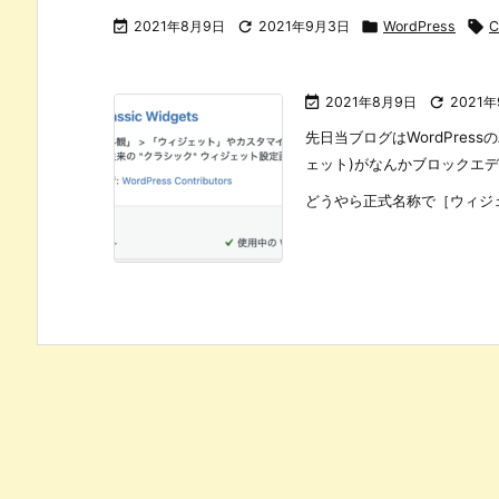

2021年8月9日

2021年9月3日

WordPress

C

2021年8月9日

2021
先日当ブログはWordPress
ェット)がなんかブロックエ
どうやら正式名称で［ウィジェ