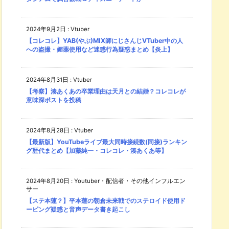
2024年9月2日
:
Vtuber
【コレコレ】YAB(やぶ)MIX師にじさんじVTuber中の人
への盗撮・媚薬使用など迷惑行為疑惑まとめ【炎上】
2024年8月31日
:
Vtuber
【考察】湊あくあの卒業理由は天月との結婚？コレコレが
意味深ポストを投稿
2024年8月28日
:
Vtuber
【最新版】YouTubeライブ最大同時接続数(同接)ランキン
グ歴代まとめ【加藤純一・コレコレ・湊あくあ等】
2024年8月20日
:
Youtuber・配信者・その他インフルエン
サー
【ステ本蓮？】平本蓮の朝倉未来戦でのステロイド使用ド
ーピング疑惑と音声データ書き起こし