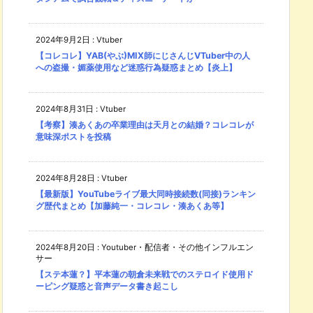
2024年9月2日
:
Vtuber
【コレコレ】YAB(やぶ)MIX師にじさんじVTuber中の人
への盗撮・媚薬使用など迷惑行為疑惑まとめ【炎上】
2024年8月31日
:
Vtuber
【考察】湊あくあの卒業理由は天月との結婚？コレコレが
意味深ポストを投稿
2024年8月28日
:
Vtuber
【最新版】YouTubeライブ最大同時接続数(同接)ランキン
グ歴代まとめ【加藤純一・コレコレ・湊あくあ等】
2024年8月20日
:
Youtuber・配信者・その他インフルエン
サー
【ステ本蓮？】平本蓮の朝倉未来戦でのステロイド使用ド
ーピング疑惑と音声データ書き起こし