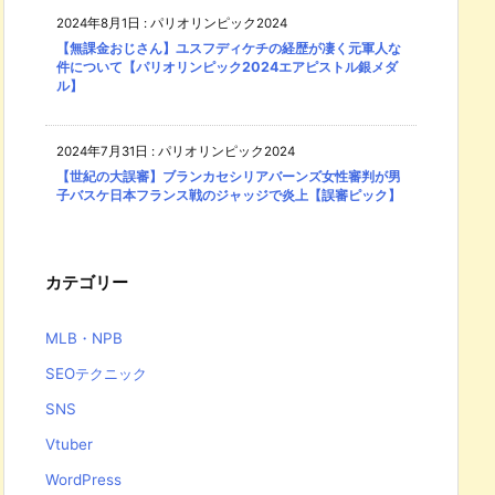
2024年8月1日
:
パリオリンピック2024
【無課金おじさん】ユスフディケチの経歴が凄く元軍人な
件について【パリオリンピック2024エアピストル銀メダ
ル】
2024年7月31日
:
パリオリンピック2024
【世紀の大誤審】ブランカセシリアバーンズ女性審判が男
子バスケ日本フランス戦のジャッジで炎上【誤審ピック】
カテゴリー
MLB・NPB
SEOテクニック
SNS
Vtuber
WordPress