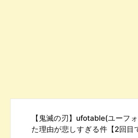
【鬼滅の刃】ufotable(ユ
た理由が悲しすぎる件【2回目