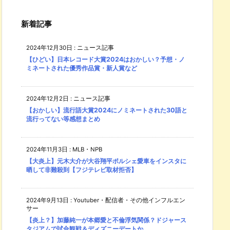
新着記事
2024年12月30日
:
ニュース記事
【ひどい】日本レコード大賞2024はおかしい？予想・ノ
ミネートされた優秀作品賞・新人賞など
2024年12月2日
:
ニュース記事
【おかしい】流行語大賞2024にノミネートされた30語と
流行ってない等感想まとめ
2024年11月3日
:
MLB・NPB
【大炎上】元木大介が大谷翔平ポルシェ愛車をインスタに
晒して非難殺到【フジテレビ取材拒否】
2024年9月13日
:
Youtuber・配信者・その他インフルエン
サー
【炎上？】加藤純一が本郷愛と不倫浮気関係？ドジャース
タジアムで試合観戦＆ディズニーデートか