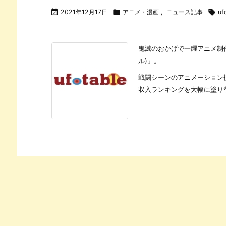

2021年12月17日

アニメ・漫画
,
ニュース記事

uf
鬼滅のおかげで一躍アニメ制作
ル)」。
戦闘シーンのアニメーション
収入ランキングを大幅に塗り替え