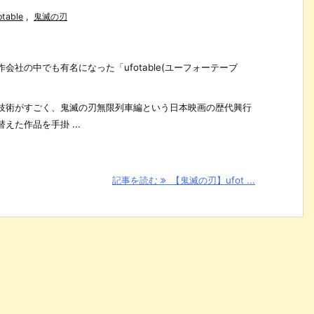
otable
,
鬼滅の刃
会社の中でも有名になった「ufotable(ユーフォーテーブ
技術がすごく、鬼滅の刃無限列車編という日本映画の歴代興行
た作品を手掛 ...
記事を読む
【鬼滅の刃】ufot ...