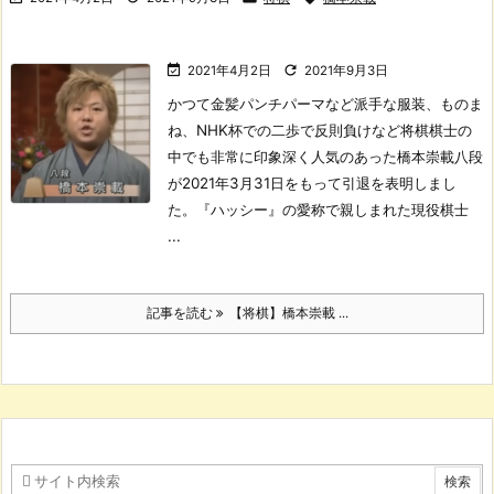


2021年4月2日
2021年9月3日
かつて金髪パンチパーマなど派手な服装、ものま
ね、NHK杯での二歩で反則負けなど将棋棋士の
中でも非常に印象深く人気のあった橋本崇載八段
が2021年3月31日をもって引退を表明しまし
た。
『ハッシー』の愛称で親しまれた現役棋士
...
記事を読む
【将棋】橋本崇載 ...