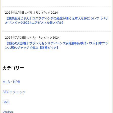
2024年8月1日
:
パリオリンピック2024
【無課金おじさん】ユスフディケチの経歴が凄く元軍人な件について【パリ
オリンピック2024エアピストル銀メダル】
2024年7月31日
:
パリオリンピック2024
【世紀の大誤審】ブランカセシリアバーンズ女性審判が男子バスケ日本フラ
ンス戦のジャッジで炎上【誤審ピック】
カテゴリー
MLB・NPB
SEOテクニック
SNS
Vtuber