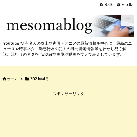

Feedly
RSS


メニュ
Youtuberや有名人の炎上や声優・アニメの最新情報を中心に、最新のニ

ュースや時事ネタ、迷惑行為の犯人の身元特定情報等をわかり易く解
サイド
説。流行りのネタをTwitterや画像や動画を交えて紹介しています。

前へ


ホーム
>

2021年4月
次へ

スポンサーリンク
検索