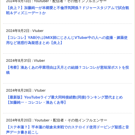
2024年9月13日
:
Youtuber・配信者・その他インフルエンサー
【炎上？】加藤純一が本郷愛と不倫浮気関係？ドジャースタジアムで試合観
戦＆ディズニーデートか
2024年9月2日
:
Vtuber
【コレコレ】YAB(やぶ)MIX師にじさんじVTuber中の人への盗撮・媚薬使
用など迷惑行為疑惑まとめ【炎上】
2024年8月31日
:
Vtuber
【考察】湊あくあの卒業理由は天月との結婚？コレコレが意味深ポストを投
稿
2024年8月28日
:
Vtuber
【最新版】YouTubeライブ最大同時接続数(同接)ランキング歴代まとめ
【加藤純一・コレコレ・湊あくあ等】
2024年8月20日
:
Youtuber・配信者・その他インフルエンサー
【ステ本蓮？】平本蓮の朝倉未来戦でのステロイド使用ドーピング疑惑と音
声データ書き起こし