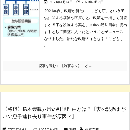


2021年4月14日
2021年9月3日
2021年春、政府が新たに「こども庁」という子
供に関する福祉や医療などの政策を一括して所管
する省庁を設置する案を、来年の通常国会に提出
するとして調整に入ったということがニュースに
なりました。
新たな政府の庁となる「こども庁
...
記事を読む
【時事ネタ】こど ...
【将棋】橋本崇載八段の引退理由とは？【妻の誘拐まが
いの息子連れ去り事件が原因？】




2021年4月2日
2021年9月3日
将棋
橋本崇載